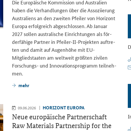
Die Eu­ro­päi­sche Kom­mis­si­on und Aus­tra­li­en
haben die Ver­hand­lun­gen über die As­so­zi­ie­rung
Aus­tra­li­ens an den zwei­ten Pfei­ler von Ho­ri­zont
Eu­ro­pa er­folg­reich ab­ge­schlos­sen. Ab Ja­nu­ar
2027 sol­len aus­tra­li­sche Ein­rich­tun­gen als för­
der­fä­hi­ge Part­ner in Pfeiler-​II-Projekten auf­tre­
D
ten und damit auf Au­gen­hö­he mit EU-​
Mitgliedstaaten am welt­weit größ­ten zi­vi­len
Forschungs-​ und In­no­va­ti­ons­pro­gramm teil­neh­
men.
mehr
HO­RI­ZONT EU­RO­PA
09.06.2026
Neue eu­ro­päi­sche Part­ner­schaft
I
Raw Materials Partnership for the