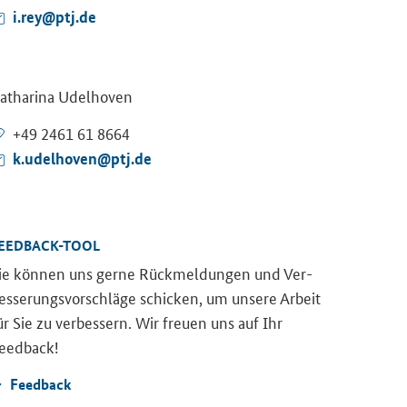
i.rey@ptj.de
a­tha­ri­na Udel­ho­ven
+49 2461 61 8664
k.udel­ho­ven@ptj.de
EEDBACK-​TOOL
ie kön­nen uns gerne Rück­mel­dun­gen und Ver­
es­se­rungs­vor­schlä­ge schi­cken, um un­se­re Ar­beit
ür Sie zu ver­bes­sern. Wir freu­en uns auf Ihr
eed­back!
Feed­back