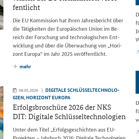
fent­licht
D
Die EU Kom­mis­si­on hat ihren Jah­res­be­richt über
f
die Tä­tig­kei­ten der Eu­ro­päi­schen Union im Be­
I
reich der For­schung und tech­no­lo­gi­schen Ent­
W
wick­lung und über die Über­wa­chung von „Ho­ri­
zont Eu­ro­pa“ im Jahr 2025 ver­öf­fent­licht.
mehr
DI­GI­TA­LE SCHLÜS­SEL­TECH­NO­LO­
08.05.2026
GIEN, HO­RI­ZONT EU­RO­PA
D
Er­folgs­bro­schü­re 2026 der NKS
f
DIT: Di­gi­ta­le Schlüs­sel­tech­no­lo­gien
v
Unter dem Titel „Er­folgs­ge­schich­ten aus EU-​
Projekten – Jahr­buch 2026: Di­gi­ta­le Tech­no­lo­gien