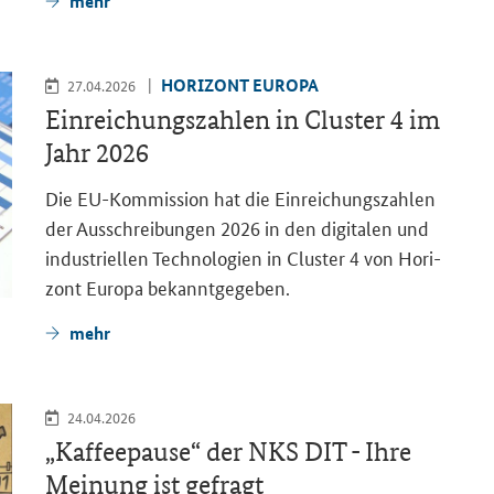
mehr
HO­RI­ZONT EU­RO­PA
27.04.2026
Ein­rei­chungs­zah­len in
Cluster
4 im
Jahr 2026
Die EU-​Kommission hat die Ein­rei­chungs­zah­len
der Aus­schrei­bun­gen 2026 in den di­gi­ta­len und
in­dus­tri­el­len Tech­no­lo­gien in
Cluster
4 von Ho­ri­
zont Eu­ro­pa be­kannt­ge­ge­ben.
mehr
24.04.2026
„Kaf­fee­pau­se“ der NKS DIT - Ihre
Mei­nung ist ge­fragt