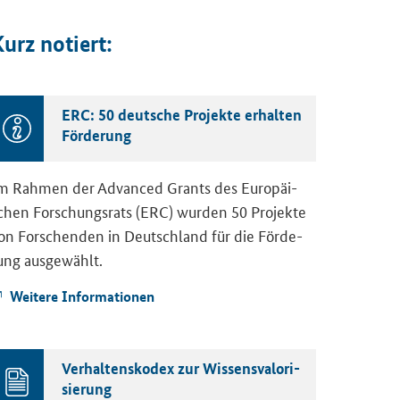
urz no­tiert:
ERC: 50 deut­sche Pro­jek­te er­hal­ten
För­de­rung
m Rah­men der Ad­van­ced Grants des Eu­ro­päi­
chen For­schungs­rats (ERC) wur­den 50 Pro­jek­te
on For­schen­den in Deutsch­land für die För­de­
ung aus­ge­wählt.
Wei­te­re In­for­ma­tio­nen
Ver­hal­tens­ko­dex zur Wis­sens­va­lo­ri­
sie­rung