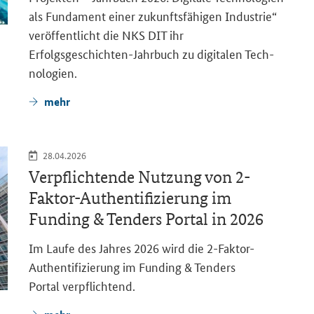
als Fun­da­ment einer zu­kunfts­fä­hi­gen In­dus­trie“
ver­öf­fent­licht die NKS DIT ihr
Erfolgsgeschichten-​Jahrbuch zu di­gi­ta­len Tech­
no­lo­gien.
mehr
28.04.2026
Ver­pflich­ten­de Nut­zung von 2-​
Faktor-Authentifizierung im
Funding & Tenders Portal
in 2026
Im Laufe des Jah­res 2026 wird die 2-​Faktor-
Authentifizierung im
Funding & Tenders
Portal
ver­pflich­tend.