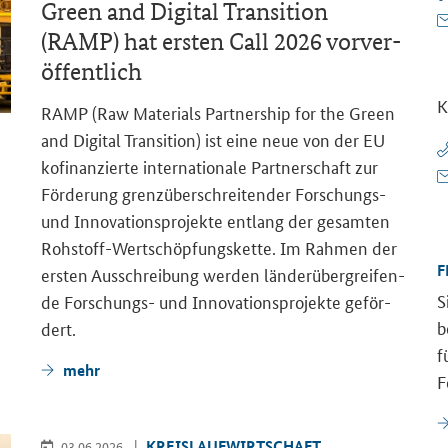
Green and Digital Transition
(RAMP) hat ers­ten Call 2026 vor­ver­
öf­fent­lich
K
RAMP (
Raw Materials Partnership for the Green
and Digital Transition
) ist eine neue von der EU
ko­fi­nan­zier­te in­ter­na­tio­na­le Part­ner­schaft zur
För­de­rung grenz­über­schrei­ten­der Forschungs-​
und In­no­va­ti­ons­pro­jek­te ent­lang der ge­sam­ten
Rohstoff-​Wertschöpfungskette. Im Rah­men der
F
ers­ten Aus­schrei­bung wer­den län­der­über­grei­fen­
S
de Forschungs-​ und In­no­va­ti­ons­pro­jek­te ge­för­
b
dert.
f
mehr
F
KREIS­LAUF­WIRT­SCHAFT
03.06.2026