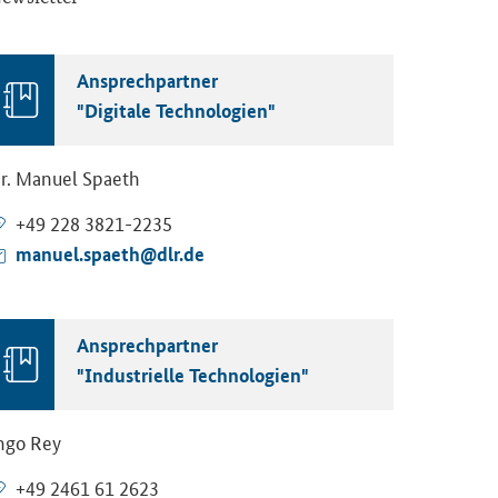
An­sprech­part­ner
"Di­gi­ta­le Tech­no­lo­gien"
r. Ma­nu­el Spa­eth
+49 228 3821-​2235
ma­nu­el.spa­eth@dlr.de
An­sprech­part­ner
"In­dus­tri­el­le Tech­no­lo­gien"
ngo Rey
+49 2461 61 2623