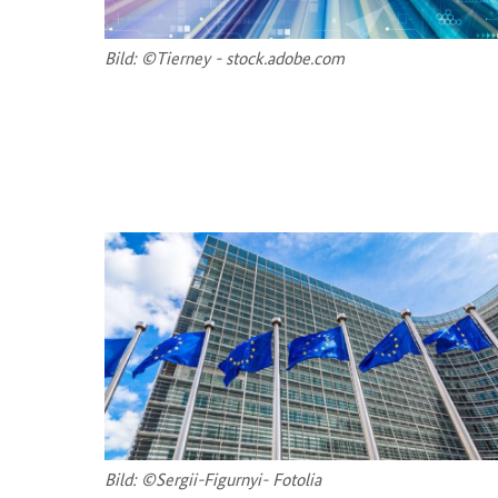
Bild: ©Tier­ney - stock.adobe.com
Bild: ©Sergii-​Figurnyi- Fo­to­lia