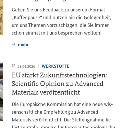
Geben Sie uns
Feedback
zu un­se­rem For­mat
„Kaf­fee­pau­se“ und nut­zen Sie die Ge­le­gen­heit,
um uns The­men vor­zu­schla­gen, die Sie immer
schon ein­mal mit uns be­spre­chen woll­ten!
mehr
WERK­STOF­FE
23.04.2026
EU stärkt Zu­kunfts­tech­no­lo­gien:
Scientific Opinion
zu
Advanced
Materials
ver­öf­fent­licht
Die Eu­ro­päi­sche Kom­mis­si­on hat eine neue wis­
sen­schaft­li­che Emp­feh­lung zu
Advanced
Materials
ver­öf­fent­licht. Die Stel­lung­nah­me lie­
fert zen­tra­le Im­pul­se für Eu­ro­pas tech­no­lo­gi­sche