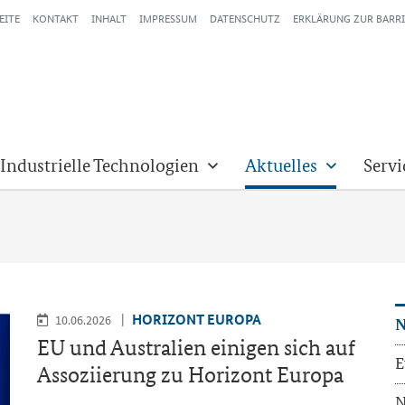
EITE
KONTAKT
INHALT
IMPRESSUM
DATENSCHUTZ
ERKLÄRUNG ZUR BARRI
 Industrielle Technologien
Aktuelles
Servi
HO­RI­ZONT EU­RO­PA
10.06.2026
N
EU und Aus­tra­li­en ei­ni­gen sich auf
E
As­so­zi­ie­rung zu Ho­ri­zont Eu­ro­pa
N