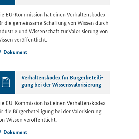
ie EU-​Kommission hat einen Ver­hal­tens­ko­dex
ür die ge­mein­sa­me Schaf­fung von Wis­sen durch
n­dus­trie und Wis­sen­schaft zur Va­lo­ri­sie­rung von
is­sen ver­öf­fent­licht.
Do­ku­ment
Ver­hal­tens­ko­dex für Bür­ger­be­tei­li­
gung bei der Wis­sens­va­lo­ri­sie­rung
ie EU-​Kommission hat einen Ver­hal­tens­ko­dex
ür die Bür­ger­be­tei­li­gung bei der Va­lo­ri­sie­rung
on Wis­sen ver­öf­fent­licht.
Do­ku­ment