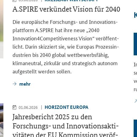
A.SPIRE ver­kün­det Vi­si­on für 2040
K
Die eu­ro­päi­sche Forschungs-​ und In­no­va­ti­ons­
platt­form A.SPIRE hat ihre neue „
2040
Innovation4Competitiveness Vision
“ ver­öf­fent­
licht. Darin skiz­ziert sie, wie Eu­ro­pas Pro­zes­s­in­
dus­trien bis 2040 glo­bal wett­be­werbs­fä­hig,
klima­neu­tral, zir­ku­lär und stra­te­gisch au­to­nom
I
auf­ge­stellt wer­den sol­len.
s
v
mehr
r
HO­RI­ZONT EU­RO­PA
01.06.2026
Jah­res­be­richt 2025 zu den
Forschungs-​ und In­no­va­ti­ons­ak­ti­
vi­tä­ten der EU Kom­mis­si­on ver­öf­