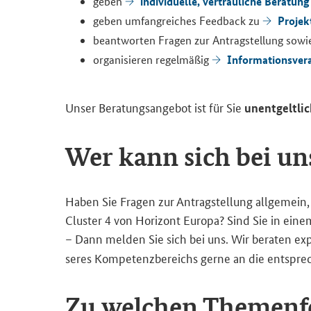
in­di­vi­du­el­le, ver­trau­li­che Be­ra­tung
geben
Pro­jek
geben um­fang­rei­ches Feed­back zu
be­ant­wor­ten Fra­gen zur An­trag­stel­lung sowi
In­for­ma­ti­ons­ver
or­ga­ni­sie­ren re­gel­mä­ßig
Unser Be­ra­tungs­an­ge­bot ist für Sie
un­ent­gelt­li
Wer kann sich bei un
Haben Sie Fra­gen zur An­trag­stel­lung all­ge­mein, P
Clus­ter 4 von Ho­ri­zont Eu­ro­pa? Sind Sie in ein
– Dann mel­den Sie sich bei uns. Wir be­ra­ten ex­pli­
se­res Kom­pe­tenz­be­reichs gerne an die ent­spre­c
Zu wel­chen The­men­fe