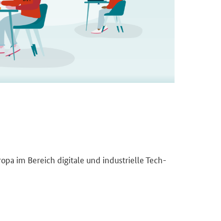
­pa im Be­reich di­gi­ta­le und in­dus­tri­el­le Tech­