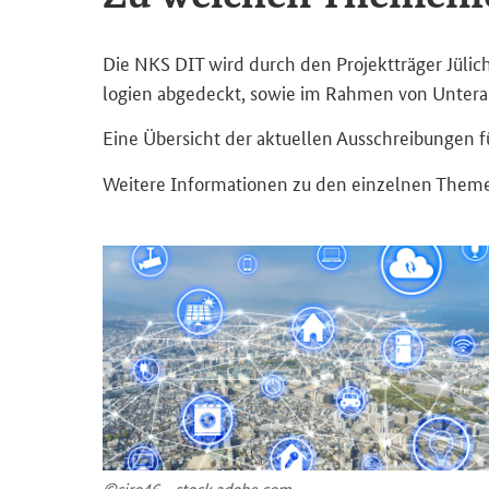
Die NKS DIT wird durch den Pro­jekt­trä­ger Jü­lich (
lo­gien ab­ge­deckt, sowie im Rah­men von Un­ter­au
Eine Über­sicht der ak­tu­el­len Aus­schrei­bun­gen
Wei­te­re In­for­ma­tio­nen zu den ein­zel­nen The­me
©siro46 - stock.adobe.com