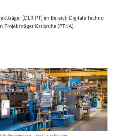
ekt­trä­ger (DLR PT) im Be­reich Di­gi­ta­le Tech­no­
Pro­jekt­trä­ger Karls­ru­he (PTKA).
ild: ©nord­ro­den - stock.adobe.com