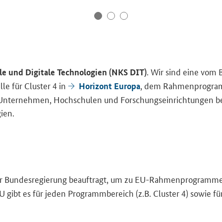
. Wir sind eine vom Bu
el­le und Di­gi­ta­le Tech­no­lo­gien (NKS DIT)
­le für Clus­ter 4 in
, dem Rah­men­pro­gramm
Ho­ri­zont
Eu­ro­pa
n­ter­neh­men, Hoch­schu­len und For­schungs­ein­rich­tun­gen bei 
gien.
 Bun­des­re­gie­rung be­auf­tragt, um zu EU-​Rahmenprogrammen f
 gibt es für jeden Pro­gramm­be­reich (z.B. Clus­ter 4) sowie für