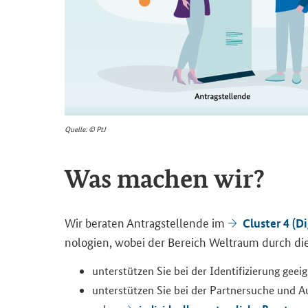
Quel­le: © PtJ
Was ma­chen wir?
Wir be­ra­ten An­trag­stel­len­de im
Clus­ter 4 (Di
no­lo­gien, wobei der Be­reich Welt­raum durch di
un­ter­stüt­zen Sie bei der Iden­ti­fi­zie­rung ge­eig
un­ter­stüt­zen Sie bei der Part­ner­su­che und A