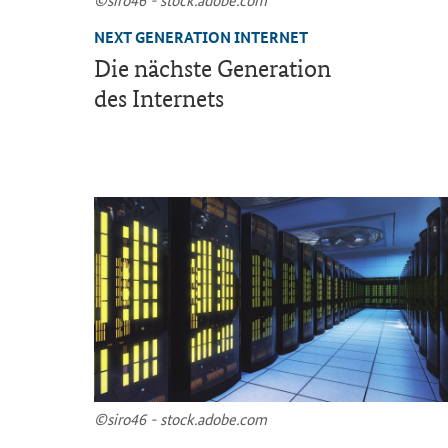
NEXT GENERATION INTERNET
Die nächs­te Ge­nera­ti­on
des In­ter­nets
©siro46 - stock.adobe.com