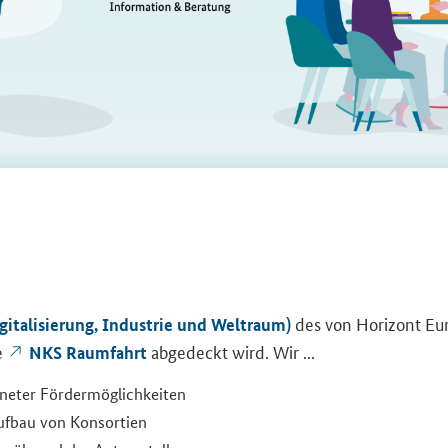
des von Ho­ri­zont Eu­ro
­gi­ta­li­sie­rung, In­dus­trie und Welt­raum)
e
ab­ge­deckt wird. Wir ...
NKS Raum­fahrt
­ne­ter För­der­mög­lich­kei­ten
uf­bau von Kon­sor­ti­en