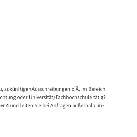
u, zu­künf­ti­gen­Aus­schrei­bun­gen o.Ä. im Be­reich
h­tung oder Uni­ver­si­tät/Fach­hoch­schu­le tätig?
und lei­ten Sie bei An­fra­gen au­ßer­halb un­
ter 4