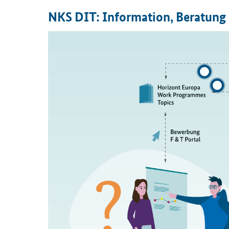
NKS DIT: In­for­ma­ti­on, Be­ra­tun