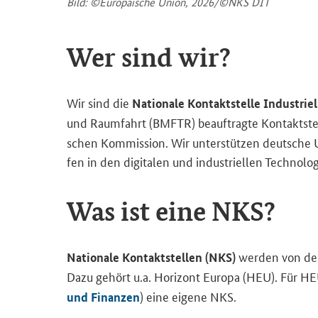
Bild: ©Eu­ro­päi­sche Union, 2026/©NKS DIT
Wer sind wir?
Wir sind die
Na­tio­na­le Kon­takt­stel­le In­dus­tri­
und Raum­fahrt (BMFTR) be­auf­trag­te Kon­takt­stel
schen Kom­mis­si­on. Wir un­ter­stüt­zen deut­sche U
fen in den di­gi­ta­len und in­dus­tri­el­len Tech­no­lo­
Was ist eine NKS?
wer­den von der
Na­tio­na­le Kon­takt­stel­len (NKS)
Dazu ge­hört u.a. Ho­ri­zont Eu­ro­pa (HEU). Für HEU
) eine ei­ge­ne NKS.
und Fi­nan­zen