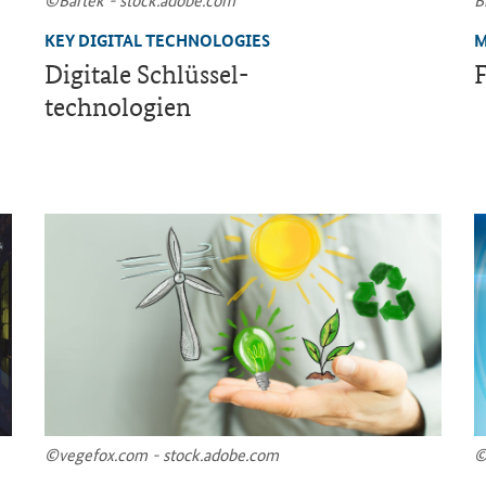
KEY DIGITAL TECHNOLOGIES
M
Di­gi­ta­le Schlüssel-​
F
tech­no­lo­gien
©ve­ge­fox.com - stock.adobe.com
©