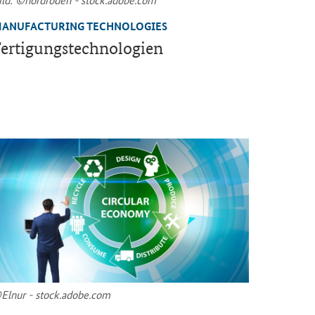
ANUFACTURING TECHNOLOGIES
er­ti­gungs­tech­no­lo­gien
Elnur - stock.adobe.com