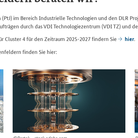
PtJ) im Be­reich In­dus­tri­el­le Tech­no­lo­gien und den DLR Pro­j
f­trä­gen durch das VDI Tech­no­lo­gie­zen­trum (VDI TZ) und den 
 für Clus­ter 4 für den Zeit­raum 2025-​2027 fin­dern Sie
.
hier
n­fel­dern fin­den Sie hier:
©Bar­tek - stock.adobe.com
B