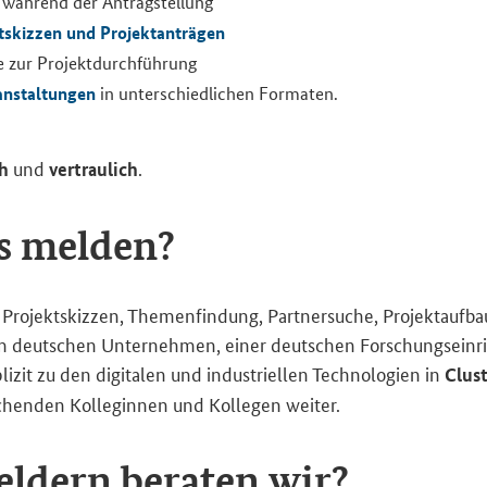
wäh­rend der An­trag­stel­lung
t­skiz­zen und Pro­jekt­an­trä­gen
e zur Pro­jekt­durch­füh­rung
­an­stal­tun­gen
in un­ter­schied­li­chen For­ma­ten.
und
.
ch
ver­trau­lich
s mel­den?
ro­jekt­skiz­zen, The­men­fin­dung, Part­ner­su­che, Pro­jekt­auf­ba
em deut­schen Un­ter­neh­men, einer deut­schen For­schungs­ein­ric
zit zu den di­gi­ta­len und in­dus­tri­el­len Tech­no­lo­gien in
Clus­
hen­den Kol­le­gin­nen und Kol­le­gen wei­ter.
l­dern be­ra­ten wir?