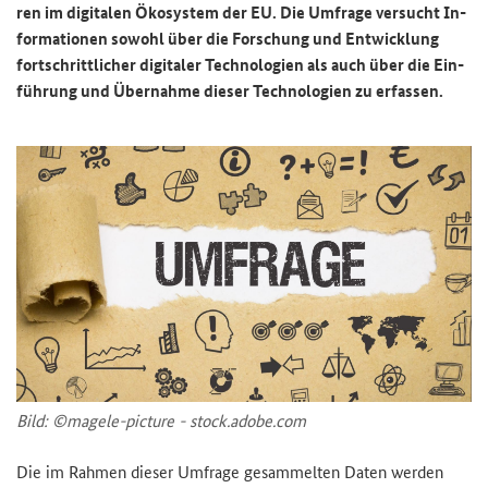
ren im di­gi­ta­len Öko­sys­tem der EU. Die Um­fra­ge ver­sucht In­
for­ma­tio­nen so­wohl über die For­schung und Ent­wick­lung
fort­schritt­li­cher di­gi­ta­ler Tech­no­lo­gien als auch über die Ein­
füh­rung und Über­nah­me die­ser Tech­no­lo­gien zu er­fas­sen.
Bild: ©magele-​picture - stock.adobe.com
Die im Rah­men die­ser Um­fra­ge ge­sam­mel­ten Daten wer­den