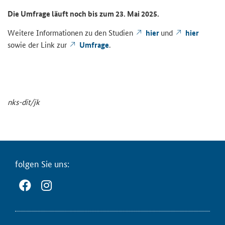
Die Um­fra­ge läuft noch bis zum 23. Mai 2025.
Wei­te­re In­for­ma­tio­nen zu den Stu­di­en
hier
und
hier
sowie der Link zur
Um­fra­ge
.
nks-​dit/jk
fol­gen Sie uns: