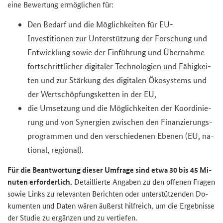
eine Be­wer­tung er­mög­li­chen für:
Den Be­darf und die Mög­lich­kei­ten für EU-​
Investitionen zur Un­ter­stüt­zung der For­schung und
Ent­wick­lung sowie der Ein­füh­rung und Über­nah­me
fort­schritt­li­cher di­gi­ta­ler Tech­no­lo­gien und Fä­hig­kei­
ten und zur Stär­kung des di­gi­ta­len Öko­sys­tems und
der Wert­schöp­fungs­ket­ten in der EU,
die Um­set­zung und die Mög­lich­kei­ten der Ko­or­di­nie­
rung und von Syn­er­gien zwi­schen den Fi­nan­zie­rungs­
pro­gram­men und den ver­schie­de­nen Ebe­nen (EU, na­
tio­nal, re­gio­nal).
Für die Be­ant­wor­tung die­ser Um­fra­ge sind etwa 30 bis 45 Mi­
nu­ten er­for­der­lich.
De­tail­lier­te An­ga­ben zu den of­fe­nen Fra­gen
sowie Links zu re­le­van­ten Be­rich­ten oder un­ter­stüt­zen­den Do­
ku­men­ten und Daten wären äu­ßerst hilf­reich, um die Er­geb­nis­se
der Stu­die zu er­gän­zen und zu ver­tie­fen.