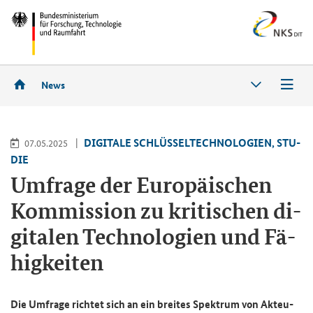
News
DI­GI­TA­LE SCHLÜS­SEL­TECH­NO­LO­GIEN, STU­
07.05.2025
DIE
Um­fra­ge der Eu­ro­päi­schen
Kom­mis­si­on zu kri­ti­schen di­
gi­ta­len Tech­no­lo­gien und Fä­
hig­kei­ten
Die Um­fra­ge rich­tet sich an ein brei­tes Spek­trum von Ak­teu­