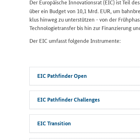
Der Eu­ro­päi­sche In­no­va­ti­ons­rat (
EIC
) ist Teil de
über ein Bud­get von 10,1 Mrd. EUR, um bahn­bre­c
klus hin­weg zu un­ter­stüt­zen - von der Früh­ph
Tech­no­lo­gie­trans­fer bis hin zur Fi­nan­zie­rung
Der
EIC
um­fasst fol­gen­de In­stru­men­te:
EIC Pathfinder Open
EIC Pathfinder Challenges
EIC Transition