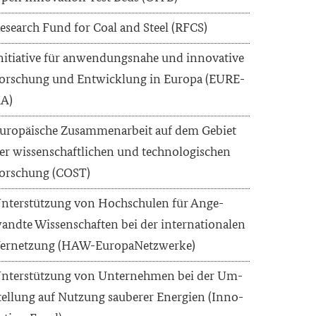
e­se­arch Fund for Coal and Steel (RFCS)
n­itia­ti­ve für an­wen­dungs­na­he und in­no­va­ti­ve
or­schung und Ent­wick­lung in Eu­ro­pa (EU­RE­
A)
u­ro­päi­sche Zu­sam­men­ar­beit auf dem Ge­biet
er wis­sen­schaft­li­chen und tech­no­lo­gi­schen
or­schung (COST)
n­ter­stüt­zung von Hoch­schu­len für An­ge­
and­te Wis­sen­schaf­ten bei der in­ter­na­tio­na­len
er­net­zung (HAW-​EuropaNetzwerke)
n­ter­stüt­zung von Un­ter­neh­men bei der Um­
tel­lung auf Nut­zung sau­be­rer En­er­gien (In­no­