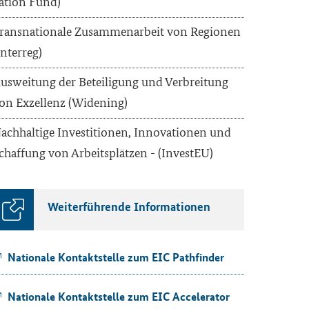
a­ti­on Fund)
rans­na­tio­na­le Zu­sam­men­ar­beit von Re­gio­nen
In­ter­reg)
us­wei­tung der Be­tei­li­gung und Ver­brei­tung
on Ex­zel­lenz (Wi­de­ning)
ach­hal­ti­ge In­ves­ti­tio­nen, In­no­va­tio­nen und
chaf­fung von Ar­beits­plät­zen - (In­ve­stEU)
Wei­ter­füh­ren­de In­for­ma­tio­nen
Na­tio­na­le Kon­takt­stel­le zum
EIC Pathfinder
Na­tio­na­le Kon­takt­stel­le zum
EIC Accelerator