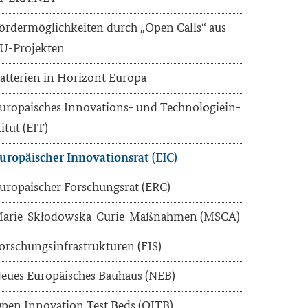
ör­der­mög­lich­kei­ten durch „Open Calls“ aus
U-​Projekten
at­te­rien in Ho­ri­zont Eu­ro­pa
u­ro­päi­sches Innovations-​ und Tech­no­lo­gie­in­
ti­tut (EIT)
u­ro­päi­scher In­no­va­ti­ons­rat (EIC)
u­ro­päi­scher For­schungs­rat (ERC)
arie-​Skłodowska-​Curie-Maßnahmen (MSCA)
or­schungs­in­fra­struk­tu­ren (FIS)
eues Eu­ro­päi­sches Bau­haus (NEB)
pen In­no­va­ti­on Test Beds (OITB)