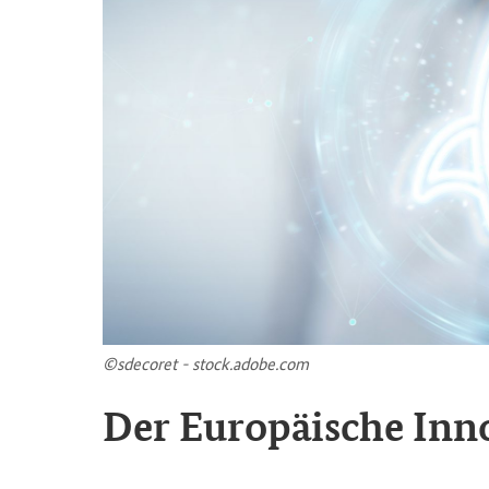
©sde­co­ret - stock.adobe.com
Der Eu­ro­päi­sche In­no