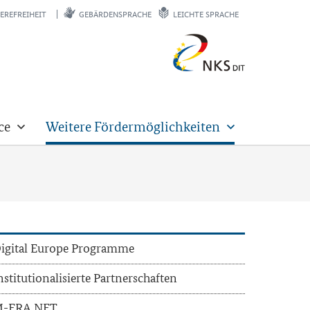
EREFREIHEIT
GEBÄRDENSPRACHE
LEICHTE SPRACHE
ce
Weitere Fördermöglichkeiten
i­gi­tal Eu­ro­pe Pro­gram­me
n­sti­tu­tio­na­li­sier­te Part­ner­schaf­ten
-ERA.NET