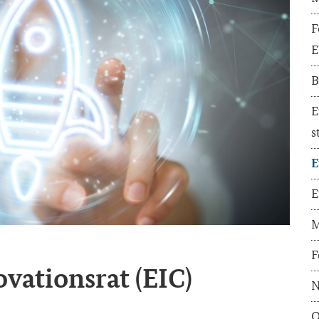
F
E
B
E
s
E
E
M
F
­va­ti­ons­rat (EIC)
N
O