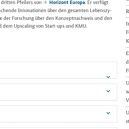
s drit­ten Pfei­lers von
. Er ver­fügt
Ho­ri­zont Eu­ro­pa
hen­de In­no­va­tio­nen über den ge­sam­ten Le­bens­zy­
R
a­se der For­schung über den Kon­zept­nach­weis und den
I
 und dem
Upscaling
von
Start-ups
und KMU.
F
K
E
d
F
U
w
V
U
s