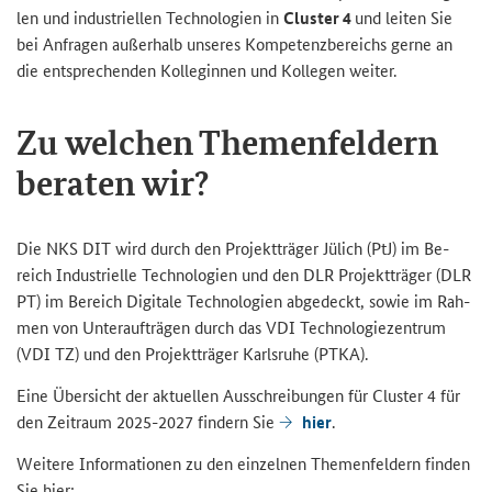
len und in­dus­tri­el­len Tech­no­lo­gien in
Clus­ter 4
und lei­ten Sie
bei An­fra­gen au­ßer­halb un­se­res Kom­pe­tenz­be­reichs gerne an
die ent­spre­chen­den Kol­le­gin­nen und Kol­le­gen wei­ter.
Zu wel­chen The­men­fel­dern
be­ra­ten wir?
Die NKS DIT wird durch den Pro­jekt­trä­ger Jü­lich (PtJ) im Be­
reich In­dus­tri­el­le Tech­no­lo­gien und den DLR Pro­jekt­trä­ger (DLR
PT) im Be­reich Di­gi­ta­le Tech­no­lo­gien ab­ge­deckt, sowie im Rah­
men von Un­ter­auf­trä­gen durch das VDI Tech­no­lo­gie­zen­trum
(VDI TZ) und den Pro­jekt­trä­ger Karls­ru­he (PTKA).
Eine Über­sicht der ak­tu­el­len Aus­schrei­bun­gen für Clus­ter 4 für
den Zeit­raum 2025-​2027 fin­dern Sie
hier
.
Wei­te­re In­for­ma­tio­nen zu den ein­zel­nen The­men­fel­dern fin­den
Sie hier: