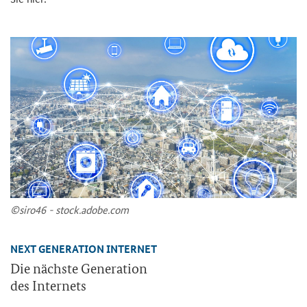
©siro46 - stock.adobe.com
NEXT GENERATION INTERNET
Die nächs­te Ge­nera­ti­on
des In­ter­nets