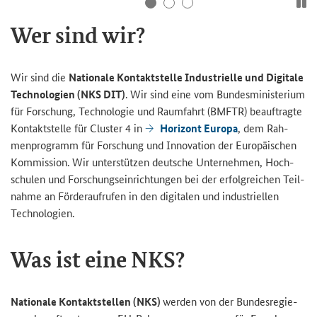
Wer sind wir?
Wir sind die
Na­tio­na­le Kon­takt­stel­le In­dus­tri­el­le und Di­gi­ta­le
Tech­no­lo­gien (NKS DIT)
. Wir sind eine vom Bun­des­mi­nis­te­ri­um
für For­schung, Tech­no­lo­gie und Raum­fahrt (BMFTR) be­auf­trag­te
Kon­takt­stel­le für Clus­ter 4 in
Ho­ri­zont
Eu­ro­pa
, dem Rah­
men­pro­gramm für For­schung und In­no­va­ti­on der Eu­ro­päi­schen
Kom­mis­si­on. Wir un­ter­stüt­zen deut­sche Un­ter­neh­men, Hoch­
schu­len und For­schungs­ein­rich­tun­gen bei der er­folg­rei­chen Teil­
nah­me an För­der­auf­ru­fen in den di­gi­ta­len und in­dus­tri­el­len
Tech­no­lo­gien.
Was ist eine NKS?
Na­tio­na­le Kon­takt­stel­len (NKS)
wer­den von der Bun­des­re­gie­