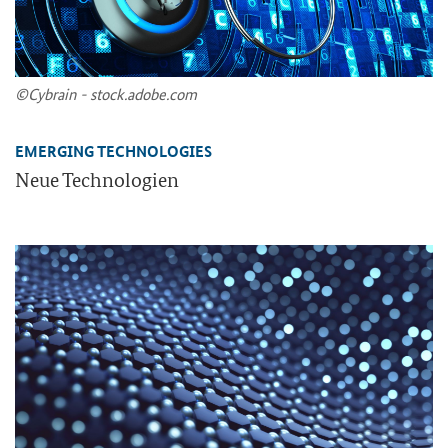
©Cy­brain - stock.adobe.com
EMERGING TECHNOLOGIES
Neue Tech­no­lo­gien