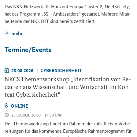
Das NKS-​Netzwerk für Ho­ri­zont Eu­ro­pa
Cluster
2,
Net4Society
,
hat das Pro­gramm „SSH Am­bassa­dors“ ge­star­tet. Meh­re­re Mit­ar­
bei­ten­de der NKS DIT sind be­reits zer­ti­fi­ziert.
mehr
Ter­mi­ne/Events
25.08.2026
CY­BER­SI­CHER­HEIT
NKCS The­men­work­shop „Iden­ti­fi­ka­ti­on von Be­
dar­fen aus Wis­sen­schaft und Wirt­schaft im Kon­
text Cy­ber­si­cher­heit“
ON­LINE
25.08.2026 10:00 - 14:30 Uhr
Der The­men­work­shop fin­det im Rah­men der in­halt­li­chen Vor­be­
rei­tun­gen für das kom­men­de Eu­ro­päi­sche Rah­men­pro­gramm für