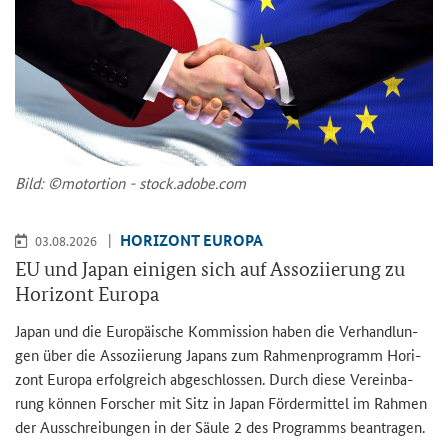
Bild: ©mo­tor­ti­on - stock.adobe.com
HO­RI­ZONT EU­RO­PA
03.08.2026
EU und Japan ei­ni­gen sich auf As­so­zi­ie­rung zu
Ho­ri­zont Eu­ro­pa
Japan und die Eu­ro­päi­sche Kom­mis­si­on haben die Ver­hand­lun­
gen über die As­so­zi­ie­rung Ja­pans zum Rah­men­pro­gramm Ho­ri­
zont Eu­ro­pa er­folg­reich ab­ge­schlos­sen. Durch diese Ver­ein­ba­
rung kön­nen For­scher mit Sitz in Japan För­der­mit­tel im Rah­men
der Aus­schrei­bun­gen in der Säule 2 des Pro­gramms be­an­tra­gen.