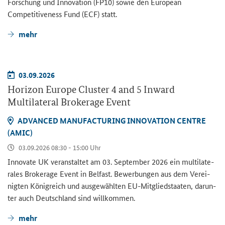
For­schung und In­no­va­ti­on (FP10) sowie den
European
Competitiveness Fund
(ECF) statt.
mehr
03.09.2026
Horizon Europe Cluster 4 and 5 Inward
Multilateral Brokerage Event
AD­VAN­CED MA­NU­FAC­TU­RING IN­NO­VA­TI­ON CENT­RE
(AMIC)
03.09.2026 08:30 - 15:00 Uhr
Innovate UK
ver­an­stal­tet am 03. Sep­tem­ber 2026 ein mul­ti­la­te­
ra­les
Brokerage Event
in Bel­fast. Be­wer­bun­gen aus dem Ver­ei­
nig­ten Kö­nig­reich und aus­ge­wähl­ten EU-​Mitgliedstaaten, dar­un­
ter auch Deutsch­land sind will­kom­men.
mehr