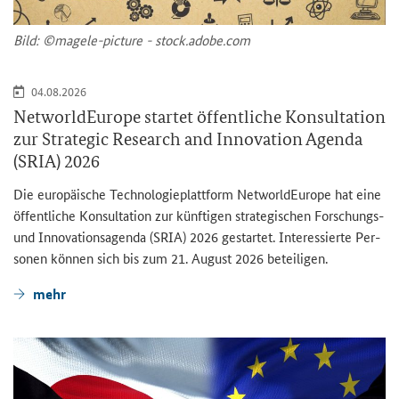
Bild: ©magele-​picture - stock.adobe.com
04.08.2026
NetworldEurope
star­tet öf­fent­li­che Kon­sul­ta­ti­on
zur
Strategic Research and Innovation Agenda
(
SRIA
) 2026
Die eu­ro­päi­sche Tech­no­lo­gie­platt­form
NetworldEurope
hat eine
öf­fent­li­che Kon­sul­ta­ti­on zur künf­ti­gen stra­te­gi­schen Forschungs-​
und In­no­va­ti­ons­agen­da (
SRIA
) 2026 ge­star­tet. In­ter­es­sier­te Per­
so­nen kön­nen sich bis zum 21. Au­gust 2026 be­tei­li­gen.
mehr