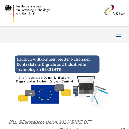
Bild: ©Eu­ro­päi­sche Union, 2026/©NKS DIT