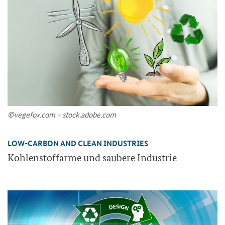
©ve­ge­fox.com - stock.adobe.com
LOW-CARBON AND CLEAN INDUSTRIES
Koh­len­stoff­ar­me und sau­be­re In­dus­trie