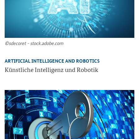
©sde­co­ret - stock.adobe.com
ARTIFICIAL INTELLIGENCE AND ROBOTICS
Künst­li­che In­tel­li­genz und Ro­bo­tik