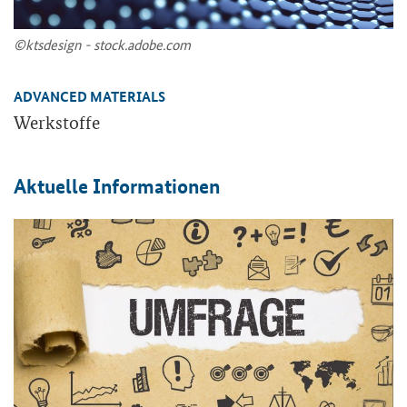
©kts­de­sign - stock.adobe.com
ADVANCED MATERIALS
Werk­stof­fe
Ak­tu­el­le In­for­ma­tio­nen