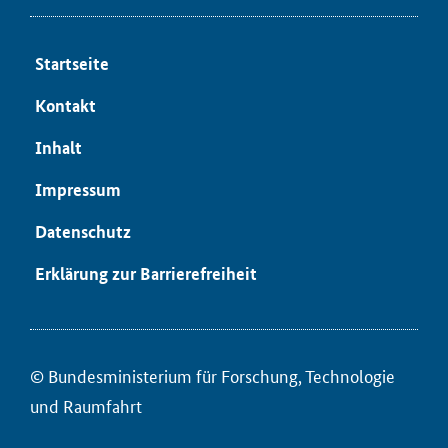
Start­sei­te
Kon­takt
In­halt
Im­pres­sum
Da­ten­schutz
Er­klä­rung zur Bar­rie­re­frei­heit
© Bun­des­mi­nis­te­ri­um für ­For­schung, Tech­no­lo­gie
und Raum­fahrt