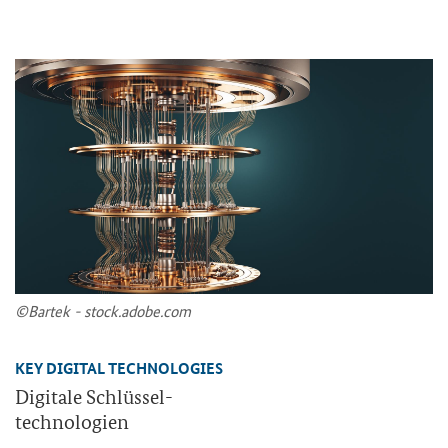
©Bar­tek - stock.adobe.com
KEY DIGITAL TECHNOLOGIES
Di­gi­ta­le Schlüssel-​
tech­no­lo­gien