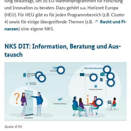
rung be­auf­tragt, um zu EU-​Rahmenprogrammen für For­schung
und In­no­va­ti­on zu be­ra­ten. Dazu ge­hört u.a. Ho­ri­zont Eu­ro­pa
(HEU). Für HEU gibt es für jeden Pro­gramm­be­reich (z.B. Clus­ter
4) sowie für ei­ni­ge über­grei­fen­de The­men (z.B.
Recht und Fi­
nan­zen
) eine ei­ge­ne NKS.
NKS DIT: In­for­ma­ti­on, Be­ra­tung und Aus­
tausch
Quel­le: © PtJ