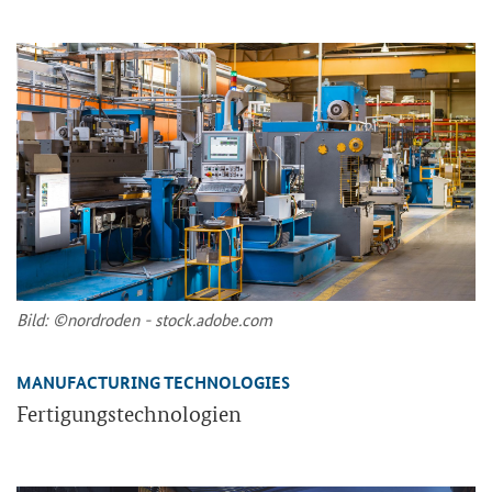
Bild: ©nord­ro­den - stock.adobe.com
MANUFACTURING TECHNOLOGIES
Fer­ti­gungs­tech­no­lo­gien