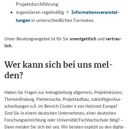
Pro­jekt­durch­füh­rung
In­for­ma­ti­ons­ver­an­stal­
or­ga­ni­sie­ren re­gel­mä­ßig
tun­gen
in un­ter­schied­li­chen For­ma­ten.
Unser Be­ra­tungs­an­ge­bot ist für Sie
un­ent­gelt­lich
und
ver­trau­
lich
.
Wer kann sich bei uns mel­
den?
Haben Sie Fra­gen zur An­trag­stel­lung all­ge­mein, Pro­jekt­skiz­zen,
The­men­fin­dung, Part­ner­su­che, Pro­jekt­auf­bau, zu­künf­ti­gen­Aus­
schrei­bun­gen o.Ä. im Be­reich Clus­ter 4 von Ho­ri­zont Eu­ro­pa?
Sind Sie in einem deut­schen Un­ter­neh­men, einer deut­schen
For­schungs­ein­rich­tung oder Uni­ver­si­tät/Fach­hoch­schu­le tätig? –
Dann mel­den Sie sich bei uns. Wir be­ra­ten ex­pli­zit zu den di­gi­ta­