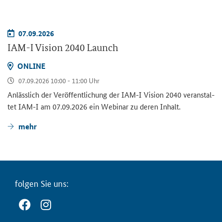
07.09.2026
IAM-I Vision 2040 Launch
ON­LINE
07.09.2026 10:00 - 11:00 Uhr
An­läss­lich der Ver­öf­fent­li­chung der
IAM-I Vision 2040
ver­an­stal­
tet
IAM-I
am 07.09.2026 ein We­bi­nar zu deren In­halt.
mehr
fol­gen Sie uns: