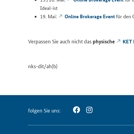
Ideal-​ist
On­line Bro­ke­rage Event
19. Mai:
für den
Ver­pas­sen Sie auch nicht das
phy­si­sche
KET B
nks-​dit/ah(b)
fol­gen Sie uns: