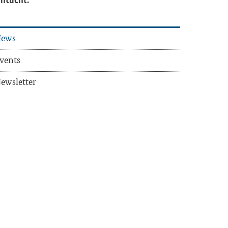
ews
vents
ews­let­ter