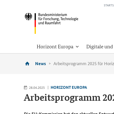
STARTS
Horizont Europa
Digitale und
Arbeitsprogramm 2025 für Horiz
News
HO­RI­ZONT EU­RO­PA
28.04.2025
Ar­beits­pro­gramm 2025
Die EU-​Kommission hat den ak­tu­el­len Ent­wurf de