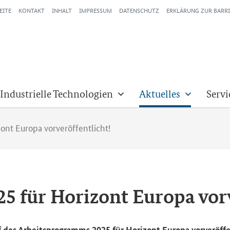
EITE
KONTAKT
INHALT
IMPRESSUM
DATENSCHUTZ
ERKLÄRUNG ZUR BARRI
 Industrielle Technologien
Aktuelles
Servi
ont Europa vorveröffentlicht!
 für Ho­ri­zont Eu­ro­pa vor­ve
s Ar­beits­pro­gramms 2025 für Ho­ri­zont Eu­ro­pa vor­ver­öf­fe