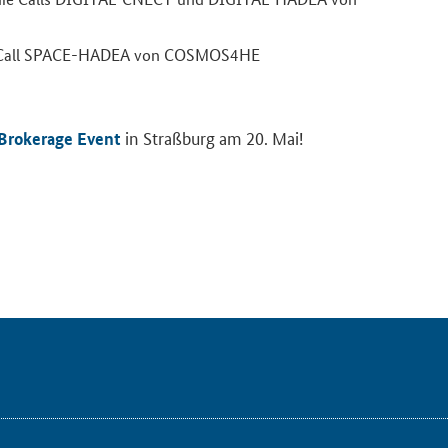
 Call SPACE-​HADEA von COSMOS4HE
in Straß­burg am 20. Mai!
ro­ke­rage Event