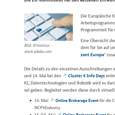
Die Eu­ro­päi­sche 
Ar­beits­pro­gramm
Pro­gramm­teil
für 
Eine Über­sicht der
Bild: ©mo­mi­us -
dem für Sie auf un­
stock.adobe.com
“ zu­s
zont Eu­ro­pa
Die De­tails zu den ein­zel­nen Aus­schrei­bun­gen 
und 14. Mai bei den
on­lin
Clus­ter 4 Info Days
KI, Da­ten­tech­no­lo­gien und Ro­bo­tik wird es da
sel geben. Be­glei­tet wer­den diese durch vir­tu­el
On­line Bro­ke­rage Event
14. Mai:
für die 
NCP4Industry
On­line Bro­ke­rage Event
15./16. Mai:
für 