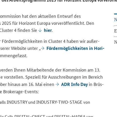
Kom­mis­si­on hat den ak­tu­el­len Ent­wurf des
N
s
2025 für Ho­ri­zont Eu­ro­pa vor­ver­öf­fent­licht. Den
Clus­ter 4 fin­den Sie
.
hier
E
 För­der­mög­lich­kei­ten in Clus­ter 4 haben wir au­ßer­
N
se­rer Web­site unter „
För­der­mög­lich­kei­ten in Ho­ri­
am­men­ge­fasst.
wer­den Ihnen Mit­ar­bei­ten­de der Kom­mis­si­on am 13.
e vor­stel­len. Spe­zi­ell für Aus­schrei­bun­gen im Be­reich
r­über hin­aus am 16. Mai einen
in Brüs­
ADR Info Day
­le Brokerage-​Events:
Calls IN­DUS­TRY und INDUSTRY-​TWO-STAGE von
die Calls DIGITAL-​CNECT und DIGITAL-​HADEA von