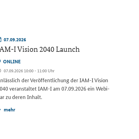
07.09.2026
10.09
IAM-I Vision 2040 Launch
Fundi
Europ
ON­LINE
07.09.2026 10:00 - 11:00 Uhr
ON­LI
n­läss­lich der Ver­öf­fent­li­chung der
IAM-I Vision
10.09.2
040
ver­an­stal­tet
IAM-I
am 07.09.2026 ein We­bi­
Am 10. S
ar zu deren In­halt.
EDIH
eine In­f
mehr
den
Aus­
im
Clust
mehr