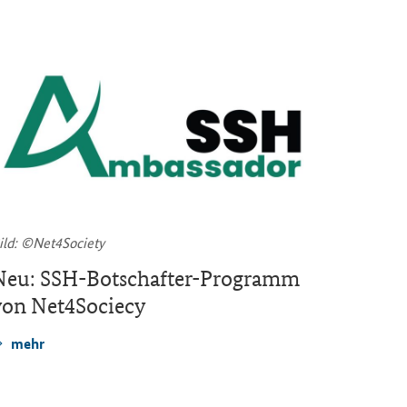
ild: ©Net4Society
Bild: ©ws
Neu: SSH-​Botschafter-Programm
Of­fe­
von Net4Sociecy
jek­te
licht
mehr
mehr