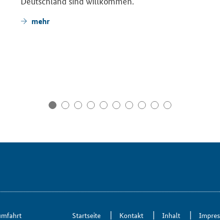
Deutsch­land sind will­kom­men.
mehr
um­fahrt
Start­sei­te
Kon­takt
In­halt
Im­pre