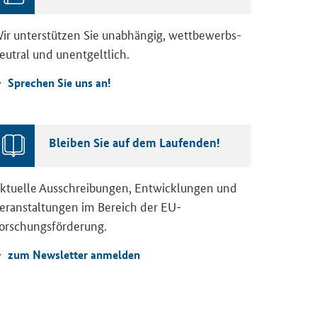
ir un­ter­stüt­zen Sie un­ab­hän­gig, wett­be­werbs­
eu­tral und un­ent­gelt­lich.
Spre­chen Sie uns an!
Blei­ben Sie auf dem Lau­fen­den!
k­tu­el­le Aus­schrei­bun­gen, Ent­wick­lun­gen und
er­an­stal­tun­gen im Be­reich der EU-​
orschungsförderung.
zum News­let­ter an­mel­den