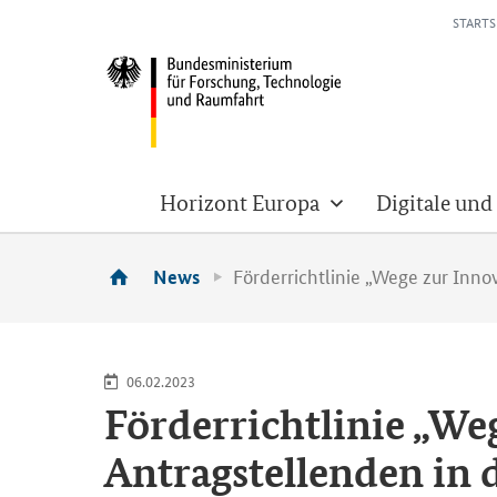
STARTS
Horizont Europa
Digitale und
Förderrichtlinie „Wege zur Inno
News
06.02.2023
För­der­richt­li­nie „We
An­trag­stel­len­den in