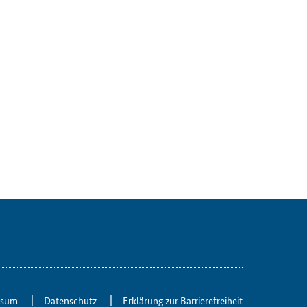
s­sum
Da­ten­schutz
Er­klä­rung zur Bar­rie­re­frei­heit