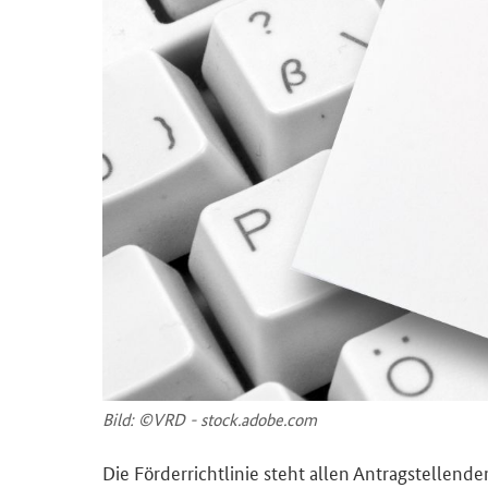
Bild: ©VRD - stock.adobe.com
Die För­der­richt­li­nie steht allen An­trag­stel­len­