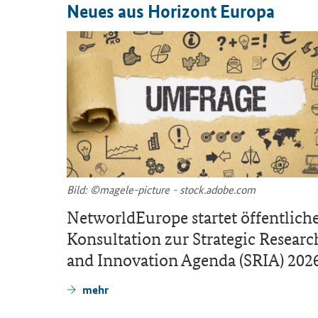
Neues aus Ho­ri­zont Eu­ro­pa
Bild: ©magele-​picture - stock.adobe.com
IT
NetworldEurope
star­tet öf­fent­li­ch
Kon­sul­ta­ti­on zur
Strategic Researc
and Innovation Agenda
(
SRIA
) 202
mehr