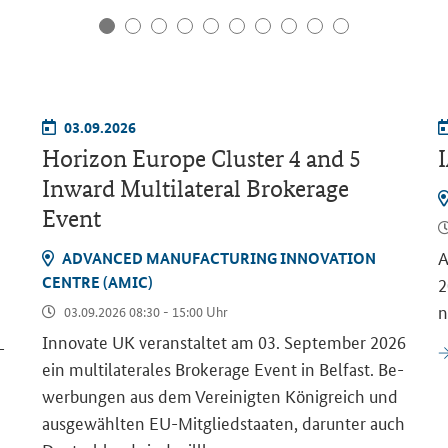
03.09.2026
Horizon Europe Cluster 4 and 5
Inward Multilateral Brokerage
Event
A
AD­VAN­CED MA­NU­FAC­TU­RING IN­NO­VA­TI­ON
CENT­RE (AMIC)
2
n
03.09.2026 08:30 - 15:00 Uhr
Innovate UK
ver­an­stal­tet am 03. Sep­tem­ber 2026
­
ein mul­ti­la­te­ra­les
Brokerage Event
in Bel­fast. Be­
wer­bun­gen aus dem Ver­ei­nig­ten Kö­nig­reich und
aus­ge­wähl­ten EU-​Mitgliedstaaten, dar­un­ter auch