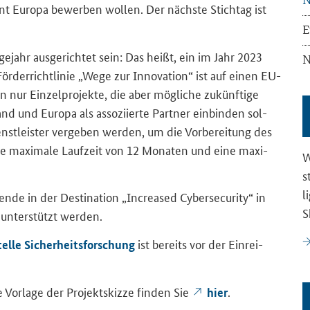
­zont Eu­ro­pa be­wer­ben wol­len. Der nächs­te Stich­tag ist
E
ge­jahr aus­ge­rich­tet sein: Das heißt, ein im Jahr 2023
N
rderrichtlinie „Wege zur In­no­va­ti­on“ ist auf einen EU-​
nur Ein­zel­pro­jek­te, die aber mög­li­che zu­künf­ti­ge
d und Eu­ro­pa als as­so­zi­ier­te Part­ner ein­bin­den sol­
enst­leis­ter ver­ge­ben wer­den, um die Vor­be­rei­tung des
ne ma­xi­ma­le Lauf­zeit von 12 Mo­na­ten und eine ma­xi­
W
s
l
­len­de in der
Destination
„
Increased Cybersecurity
“ in
S
 un­ter­stützt wer­den.
ist be­reits vor der Ein­rei­
tel­le Si­cher­heits­for­schung
e Vor­la­ge der Pro­jekt­skiz­ze fin­den Sie
.
hier