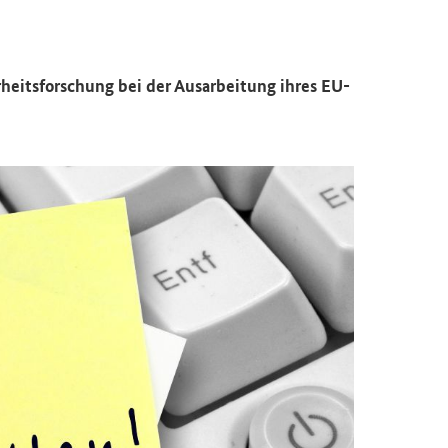
r­heits­for­schung bei der Aus­ar­bei­tung ihres EU-​