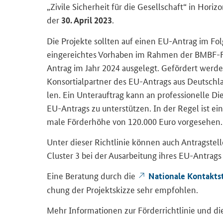
„Zi­vi­le Si­cher­heit für die Ge­sell­schaft“ in Ho­ri
der
.
30. April 2023
Die Pro­jek­te soll­ten auf einen EU-​Antrag im Fol­
ein­ge­reich­tes Vor­ha­ben im Rah­men der BMBF-​Fö
Antrag im Jahr 2024 aus­ge­legt. Ge­för­dert wer­den 
Kon­sor­ti­al­part­ner des EU-​Antrags aus Deutsch­lan
len. Ein Un­ter­auf­trag kann an pro­fes­sio­nel­le Di
EU-​Antrags zu un­ter­stüt­zen. In der Regel ist ei
ma­le För­der­hö­he von 120.000 Euro vor­ge­se­hen.
Unter die­ser Richt­li­nie kön­nen auch An­trag­stel
Clus­ter 3 bei der Aus­ar­bei­tung ihres EU-​Antrags
Eine Be­ra­tung durch die
Na­tio­na­le Kon­takt­s
chung der Pro­jekt­skiz­ze sehr emp­foh­len.
Mehr In­for­ma­tio­nen zur För­der­richt­li­nie und di