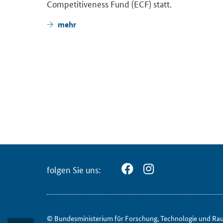
Competitiveness Fund
(ECF) statt.
mehr
fol­gen Sie uns:
© Bun­des­mi­nis­te­ri­um für ­For­schung, Tech­no­lo­gie und Ra