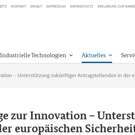
EITE
KONTAKT
INHALT
IMPRESSUM
DATENSCHUTZ
ERKLÄRUNG ZUR BARRI
 Industrielle Technologien
Aktuelles
Servi
vation – Unterstützung zukünftiger Antragstellenden in der 
ge zur In­no­va­ti­on – Un­ter­s
 der eu­ro­päi­schen Si­cher­he