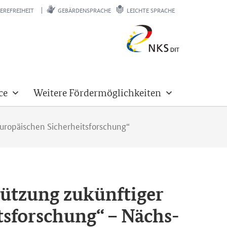
EREFREIHEIT
GEBÄRDENSPRACHE
LEICHTE SPRACHE
ce
Weitere Fördermöglichkeiten
europäischen Sicherheitsforschung“
tüt­zung zu­künf­ti­ger
its­for­schung“ – Nächs­