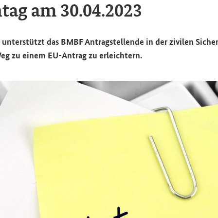
h­tag am 30.04.2023
“ un­ter­stützt das BMBF An­trag­stel­len­de in der zi­vi­len Si­che
 Weg zu einem EU-​Antrag zu er­leich­tern.