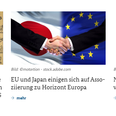
Bild: ©mo­tor­ti­on - stock.adobe.com
B
e
EU und Japan ei­ni­gen sich auf As­so­
h
zi­ie­rung zu Ho­ri­zont Eu­ro­pa
6
mehr