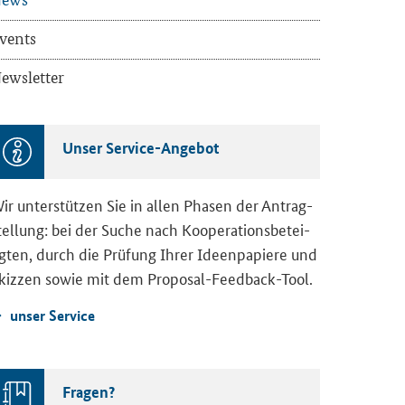
vents
ews­let­ter
Unser Service-​Angebot
ir un­ter­stüt­zen Sie in allen Pha­sen der An­trag­
tel­lung: bei der Suche nach Ko­ope­ra­ti­ons­be­tei­
ig­ten, durch die Prü­fung Ihrer Ideen­pa­pie­re und
kiz­zen sowie mit dem Proposal-​Feedback-Tool.
unser Ser­vice
Fra­gen?