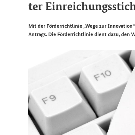
ter Ein­rei­chungs­stic
Mit der För­der­richt­li­nie „Wege zur In­no­va­ti­on
Antrags. Die För­der­richt­li­nie dient dazu, den