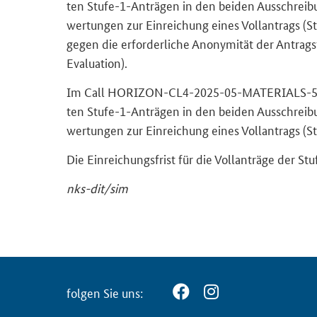
ten Stufe-​1-Anträgen in den bei­den Aus­schrei­bun
wer­tun­gen zur Ein­rei­chung eines Voll­an­trags (St
gegen die er­for­der­li­che An­ony­mi­tät der An­trag­s
Evaluation
).
Im
Call HORIZON-CL4-2025-05-MATERIALS-5
ten Stufe-​1-Anträgen in den bei­den Aus­schrei­bun
wer­tun­gen zur Ein­rei­chung eines Voll­an­trags (Stu
Die Ein­rei­chungs­frist für die Voll­an­trä­ge der S
nks-​dit/sim
fol­gen Sie uns: