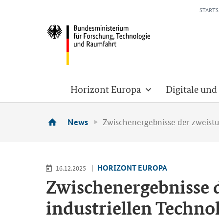
STARTS
Horizont Europa
Digitale und
Zwischenergebnisse der zweistu
News
HO­RI­ZONT EU­RO­PA
16.12.2025
Zwi­schen­er­geb­nis­se
in­dus­tri­el­len Tech­n