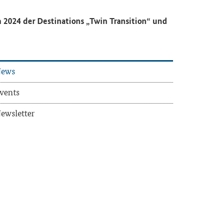
2024 der De­sti­na­ti­ons „
Twin Transition
“ und
ews
vents
ews­let­ter