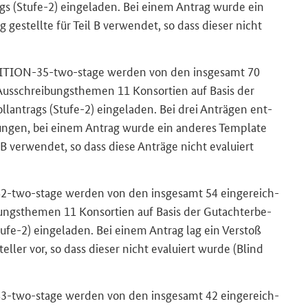
rags (Stufe-​2) ein­ge­la­den. Bei einem An­trag wurde ein
g ge­stell­te für Teil B ver­wen­det, so dass die­ser nicht
TION-35-two-stage
wer­den von den ins­ge­samt 70
us­schrei­bungs­the­men 11 Kon­sor­ti­en auf Basis der
l­an­trags (Stufe-​2) ein­ge­la­den. Bei drei An­trä­gen ent­
un­gen, bei einem An­trag wurde ein an­de­res Tem­pla­te
l B ver­wen­det, so dass diese An­trä­ge nicht eva­lu­iert
2-two-stage
wer­den von den ins­ge­samt 54 ein­ge­reich­
gs­the­men 11 Kon­sor­ti­en auf Basis der Gut­ach­ter­be­
ufe-​2) ein­ge­la­den. Bei einem An­trag lag ein Ver­stoß
tel­ler vor, so dass die­ser nicht eva­lu­iert wurde (
Blind
3-two-stage
wer­den von den ins­ge­samt 42 ein­ge­reich­