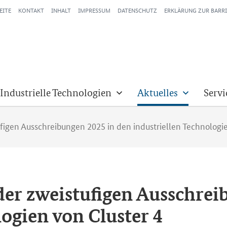
EITE
KONTAKT
INHALT
IMPRESSUM
DATENSCHUTZ
ERKLÄRUNG ZUR BARRI
 Industrielle Technologien
Aktuelles
Servi
figen Ausschreibungen 2025 in den industriellen Technologie
 der zwei­stu­fi­gen Aus­schre
o­lo­gien von
Cluster
4