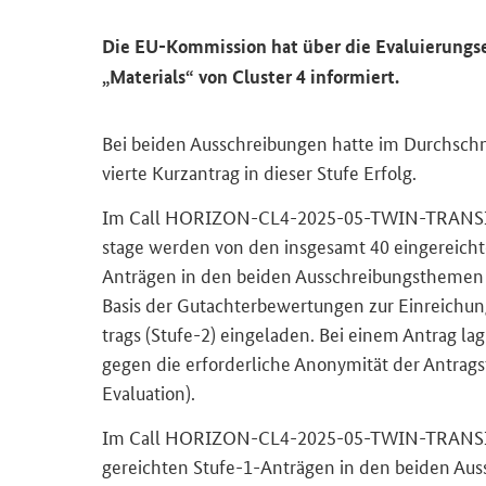
Die EU-​Kommission hat über die Eva­lu­ie­rungs­er­
„
Materials
“ von
Cluster
4 in­for­miert.
Bei bei­den Aus­schrei­bun­gen hatte im Durch­schn
vier­te Kurz­an­trag in die­ser Stufe Er­folg.
Im
Call HORIZON-CL4-2025-05-TWIN-TRANS
stage
wer­den von den ins­ge­samt 40 ein­ge­reich­t
Anträgen in den bei­den Aus­schrei­bungs­the­men 7
Basis der Gut­ach­ter­be­wer­tun­gen zur Ein­rei­chu
trags (Stufe-​2) ein­ge­la­den. Bei einem An­trag lag
gegen die er­for­der­li­che An­ony­mi­tät der An­trag­
Eva­lua­ti­on).
Im
Call HORIZON-CL4-2025-05-TWIN-TRANSI
ge­reich­ten Stufe-​1-Anträgen in den bei­den Aus­s