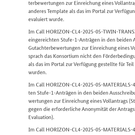
ter­be­wer­tun­gen zur Ein­rei­chung eines Voll­an­t
an­de­res Tem­pla­te als das im Por­tal zur Ver­fü­gun
eva­lu­iert wurde.
Im
Call HORIZON-CL4-2025-05-TWIN-TRANSI
ein­ge­reich­ten Stufe-​1-Anträgen in den bei­den A
Gut­ach­ter­be­wer­tun­gen zur Ein­rei­chung eines Vol
sprach das Kon­sor­ti­um nicht den För­der­be­din­g
als das im Por­tal zur Ver­fü­gung ge­stell­te für Tei
wur­den.
Im
Call HORIZON-CL4-2025-05-MATERIALS-4
ten Stufe-​1-Anträgen in den bei­den Aus­schrei­bun
wer­tun­gen zur Ein­rei­chung eines Voll­an­trags (St
gegen die er­for­der­li­che An­ony­mi­tät der An­trag­s
Evaluation
).
Im
Call HORIZON-CL4-2025-05-MATERIALS-4