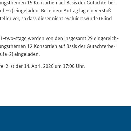
gs­the­men 15 Kon­sor­ti­en auf Basis der Gut­ach­ter­be­
ufe-​2) ein­ge­la­den. Bei einem An­trag lag ein Ver­stoß
tel­ler vor, so dass die­ser nicht eva­lu­iert wurde (
Blind
1-two-stage
wer­den von den ins­ge­samt 29 ein­ge­reich­
gs­the­men 12 Kon­sor­ti­en auf Basis der Gut­ach­ter­be­
fe-​2) ein­ge­la­den.
tufe-​2 ist der 14. April 2026 um 17:00 Uhr.