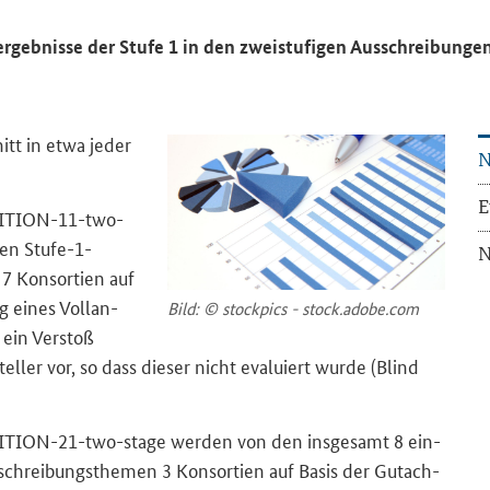
geb­nis­se der Stufe 1 in den zwei­stu­fi­gen Aus­schrei­bun­gen 
itt in etwa jeder
N
E
ITION-11-two-
en Stufe-​1-
N
 Kon­sor­ti­en auf
ng eines Voll­an­
Bild: © stock­pics - stock.adobe.com
 ein Ver­stoß
stel­ler vor, so dass die­ser nicht eva­lu­iert wurde (Blind
TION-21-two-stage
wer­den von den ins­ge­samt 8 ein­
chrei­bungs­the­men 3 Kon­sor­ti­en auf Basis der Gut­ach­