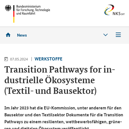
News
WERK­STOF­FE
07.05.2024
Tran­si­ti­on Pa­thways for in­
dus­tri­el­le Öko­sys­te­me
(Textil-​ und Bau­sek­tor)
Im Jahr 2023 hat die EU-​Kommission, unter an­de­rem für den
Bau­sek­tor und den Tex­til­sek­tor Do­ku­men­te für die
Transition
Pathways
zu einem re­si­li­en­ten, wett­be­werbs­fä­hi­gen, grü­ne­
ren und di­gi­ta­len Öko­sys­tem ver­öf­fent­licht.