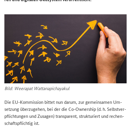
Bild: Weera­pat Wat­t­ana­picha­ya­kul
Die EU-​Kommission bit­tet nun darum, zur ge­mein­sa­men Um­
set­zung über­zu­ge­hen, bei der die
Co-Ownership
(d. h. Selbst­ver­
pflich­tun­gen und Zu­sa­gen) trans­pa­rent, struk­tu­riert und re­chen­
schafts­pflich­tig ist.