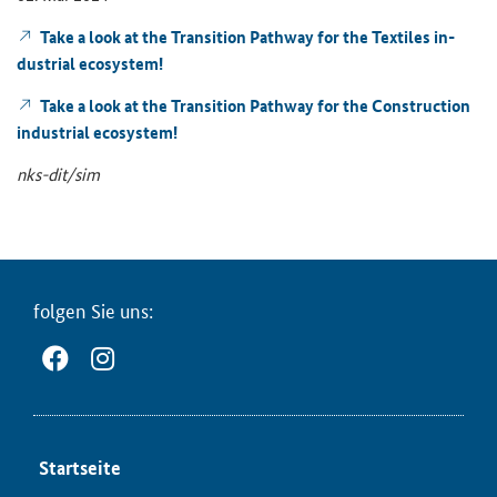
Take a look at the Tran­si­ti­on Pa­thway for the Tex­ti­les in­
dus­tri­al eco­sys­tem!
Take a look at the Tran­si­ti­on Pa­thway for the Con­st­ruc­tion
in­dus­tri­al eco­sys­tem!
nks-​dit/sim
fol­gen Sie uns:
Start­sei­te