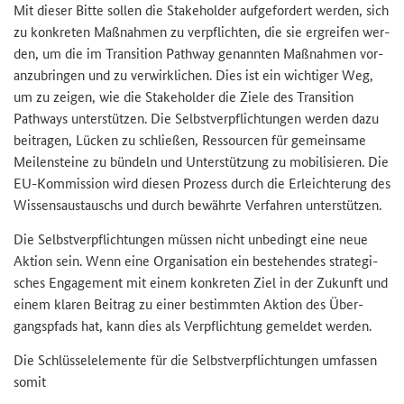
Mit die­ser Bitte sol­len die
Stakeholder
auf­ge­for­dert wer­den, sich
zu kon­kre­ten Maß­nah­men zu ver­pflich­ten, die sie er­grei­fen wer­
den, um die im
Transition Pathway
ge­nann­ten Maß­nah­men vor­
an­zu­brin­gen und zu ver­wirk­li­chen. Dies ist ein wich­ti­ger Weg,
um zu zei­gen, wie die
Stakeholder
die Ziele des
Transition
Pathways
un­ter­stüt­zen. Die Selbst­ver­pflich­tun­gen wer­den dazu
bei­tra­gen, Lü­cken zu schlie­ßen, Res­sour­cen für ge­mein­sa­me
Mei­len­stei­ne zu bün­deln und Un­ter­stüt­zung zu mo­bi­li­sie­ren. Die
EU-​Kommission wird die­sen Pro­zess durch die Er­leich­te­rung des
Wis­sens­aus­tauschs und durch be­währ­te Ver­fah­ren un­ter­stüt­zen.
Die Selbst­ver­pflich­tun­gen müs­sen nicht un­be­dingt eine neue
Ak­ti­on sein. Wenn eine Or­ga­ni­sa­ti­on ein be­stehen­des stra­te­gi­
sches En­ga­ge­ment mit einem kon­kre­ten Ziel in der Zu­kunft und
einem kla­ren Bei­trag zu einer be­stimm­ten Ak­ti­on des Über­
gangs­pfads hat, kann dies als Ver­pflich­tung ge­mel­det wer­den.
Die Schlüs­sel­ele­men­te für die Selbst­ver­pflich­tun­gen um­fas­sen
somit