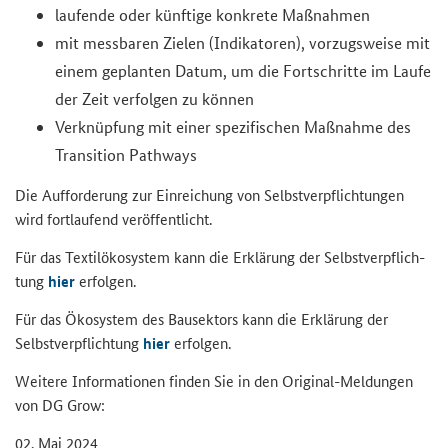
lau­fen­de oder künf­ti­ge kon­kre­te Maß­nah­men
mit mess­ba­ren Zie­len (In­di­ka­to­ren), vor­zugs­wei­se mit
einem ge­plan­ten Datum, um die Fort­schrit­te im Laufe
der Zeit ver­fol­gen zu kön­nen
Ver­knüp­fung mit einer spe­zi­fi­schen Maß­nah­me des
Transition Pathways
Die Auf­for­de­rung zur Ein­rei­chung von Selbst­ver­pflich­tun­gen
wird fort­lau­fend ver­öf­fent­licht.
Für das Tex­til­öko­sys­tem kann die Er­klä­rung der Selbst­ver­pflich­
tung
hier
er­fol­gen.
Für das Öko­sys­tem des Bau­sek­tors kann die Er­klä­rung der
Selbst­ver­pflich­tung
hier
er­fol­gen.
Wei­te­re In­for­ma­tio­nen fin­den Sie in den Original-​Meldungen
von DG Grow:
02. Mai 2024