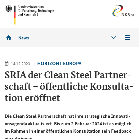
News
HO­RI­ZONT EU­RO­PA
14.12.2023
SRIA der
Clean Steel
Part­ner­
schaft – öf­fent­li­che Kon­sul­ta­
ti­on er­öff­net
Die
Clean Steel
Part­ner­schaft hat ihre stra­te­gi­sche In­no­va­ti­
ons­agen­da ak­tua­li­siert. Bis zum 2.Fe­bru­ar 2024 ist es mög­lich
im Rah­men in einer öf­fent­li­chen Kon­sul­ta­ti­on sein
Feedback
ein­zu­brin­gen.