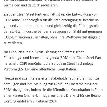
ver­mei­den und deut­lich re­du­zie­ren.
Ziel der
Clean Steel
Part­ner­schaft ist es, die Ent­wick­lung von
CO2-​arme Tech­no­lo­gien für die Stahl­er­zeu­gung zu be­schleu­ni­
gen und zu im­ple­men­tie­ren und gleich­zei­tig die Füh­rungs­rol­le
der EU-​Stahlindustrie bei der Er­zeu­gung von Stahl mit ge­rin­gen
CO2-​Emissionen zu er­hal­ten, ohne ihre Wett­be­werbs­fä­hig­keit
zu ver­lie­ren.
Im Hin­blick auf die Ak­tua­li­sie­rung der Stra­te­gi­schen
Forschungs-​ und In­no­va­ti­ons­agen­da (SRIA) der
Clean Steel
Part­
ner­schaft (CSP) er­mög­licht die
European Steel Technology
Platform
(ESTEP) eine öf­fent­li­che Kon­sul­ta­ti­on.
Hier­zu sind alle in­ter­es­sier­ten Sta­ke­hol­der auf­ge­ru­fen, sich zu
be­tei­li­gen und ihre Mei­nung zur ak­tu­el­len Über­ar­bei­tung der
SRIA ab­zu­ge­ben, indem sie die öf­fent­li­che Kon­sul­ta­ti­on in Form
einer kur­zen Online-​Umfrage aus­fül­len. Die Frist für die Be­ant­
wor­tung endet am 2. Fe­bru­ar 2024.