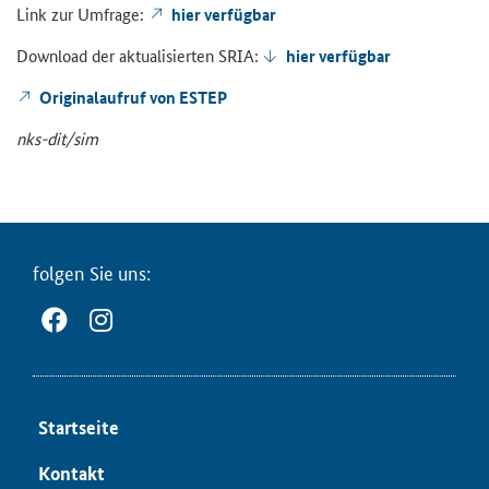
Link zur Um­fra­ge:
hier ver­füg­bar
Down­load der ak­tua­li­sier­ten SRIA:
hier ver­füg­bar
Ori­gi­nal­auf­ruf von ESTEP
nks-​dit/sim
fol­gen Sie uns:
Start­sei­te
Kon­takt