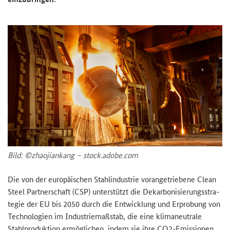
Bild: ©zhao­jian­kang – stock.adobe.com
Die von der eu­ro­päi­schen Stahl­in­dus­trie vor­an­ge­trie­be­ne
Clean
Steel
Part­ner­schaft (CSP) un­ter­stützt die De­kar­bo­ni­sie­rungs­stra­
te­gie der EU bis 2050 durch die Ent­wick­lung und Er­pro­bung von
Tech­no­lo­gien im In­dus­trie­maß­stab, die eine kli­ma­neu­tra­le
Stahl­pro­duk­ti­on er­mög­li­chen, indem sie ihre CO2-​Emissionen