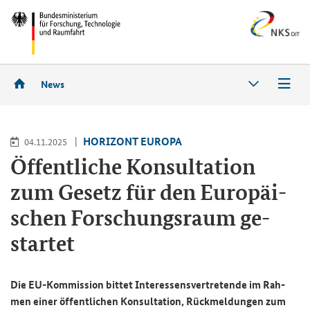
News
HO­RI­ZONT EU­RO­PA
04.11.2025
Öf­fent­li­che Kon­sul­ta­ti­on
zum Ge­setz für den Eu­ro­päi­
schen For­schungs­raum ge­
star­tet
Die EU-​Kommission bit­tet In­ter­es­sens­ver­tre­ten­de im Rah­
men einer öf­fent­li­chen Kon­sul­ta­ti­on, Rück­mel­dun­gen zum