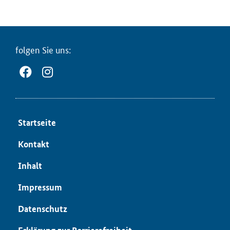
fol­gen Sie uns:
Start­sei­te
Kon­takt
In­halt
Im­pres­sum
Da­ten­schutz