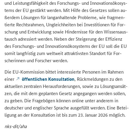
und Leis­tungs­fä­hig­keit des Forschungs-​ und In­no­va­ti­ons­öko­sys­
tems der EU ge­stärkt wer­den. Mit Hilfe des Ge­set­zes sol­len au­
ßer­dem Lö­sun­gen für lang­an­hal­ten­de Pro­ble­me, wie frag­men­
tier­te Rechts­rah­men, Un­gleich­hei­ten bei In­ves­ti­tio­nen für For­
schung und Ent­wick­lung sowie Hin­der­nis­se für den Wis­sens­aus­
tausch adres­siert wer­den. Neben der Stei­ge­rung der Ef­fi­zi­enz
des Forschungs-​ und In­no­va­ti­ons­öko­sys­tems der EU soll die EU
somit lang­fris­tig zum welt­weit at­trak­tivs­ten Stand­ort für For­
sche­rin­nen und For­scher wer­den.
Die EU-​Kommission bit­tet in­ter­es­sier­te Per­so­nen im Rah­men
einer
öf­fent­li­chen Kon­sul­ta­ti­on
, Rück­mel­dun­gen zu den
ak­tu­el­len zen­tra­len Her­aus­for­de­run­gen, sowie zu Lö­sungs­an­sät­
zen, die mit dem ge­plan­ten Ge­setz an­ge­gan­gen wer­den sol­len,
zu geben. Die Fra­ge­bö­gen kön­nen on­line unter an­de­rem in
deut­scher und eng­li­scher Spra­che aus­ge­füllt wer­den. Eine Be­tei­
li­gung an der Kon­sul­ta­ti­on ist bis zum 23. Ja­nu­ar 2026 mög­lich.
nks-​dit/aha