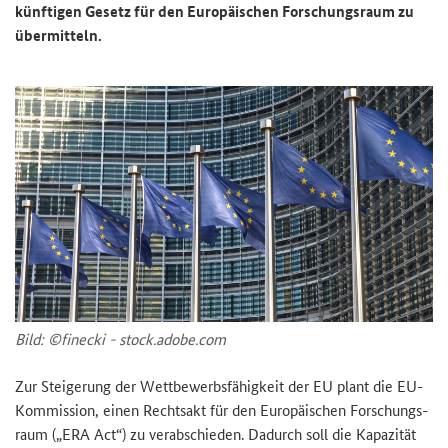
künf­ti­gen Ge­setz für den Eu­ro­päi­schen For­schungs­raum zu
über­mit­teln.
Bild: ©fin­e­cki - stock.adobe.com
Zur Stei­ge­rung der Wett­be­werbs­fä­hig­keit der EU plant die EU-​
Kommission, einen Rechts­akt für den Eu­ro­päi­schen For­schungs­
raum („
ERA Act
“) zu ver­ab­schie­den. Da­durch soll die Ka­pa­zi­tät