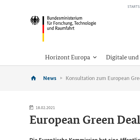
STARTS
Horizont Europa
Digitale und
Konsultation zum European Gre
News
18.02.2021
European Green Dea
Die Eu­ro­päi­sche Kom­mis­si­on hat eine öf­fent­li