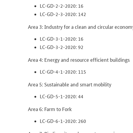
LC-​GD-2-2-2020: 16
LC-​GD-2-3-2020: 142
Area 3: In­dus­try for a clean and cir­cu­lar eco­no­m
LC-​GD-3-1-2020: 16
LC-​GD-3-2-2020: 92
Area 4: En­er­gy and re­sour­ce ef­fi­ci­ent buil­dings
LC-​GD-4-1-2020: 115
Area 5: Sus­tain­able and smart mo­bi­li­ty
LC-​GD-5-1-2020: 44
Area 6: Farm to Fork
LC-​GD-6-1-2020: 260