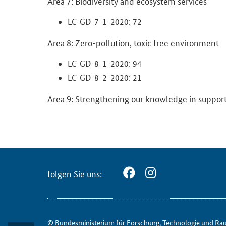
Area 7: Bio­di­ver­si­ty and eco­sys­tem ser­vices
LC-​GD-7-1-2020: 72
Area 8: Zero-​pollution, toxic free en­vi­ron­ment
LC-​GD-8-1-2020: 94
LC-​GD-8-2-2020: 21
Area 9: Streng­t­he­ning our know­ledge in sup­po
fol­gen Sie uns:
© Bun­des­mi­nis­te­ri­um für ­For­schung, Tech­no­lo­gie und Ra