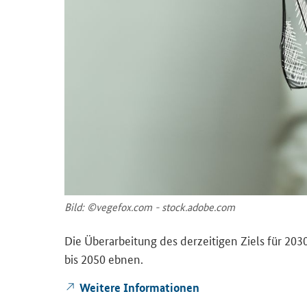
Bild: ©ve­ge­fox.com - stock.adobe.com
Die Über­ar­bei­tung des der­zei­ti­gen Ziels für 203
bis 2050 ebnen.
Wei­te­re In­for­ma­tio­nen