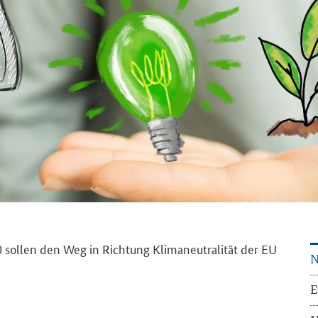
0 sol­len den Weg in Rich­tung Kli­ma­neu­tra­li­tät der EU
N
E