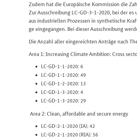
Zudem hat die Eu­ro­päi­sche Kom­mis­si­on die Zah­l
Zur Aus­schrei­bung LC-​GD-3-1-2020, bei der es
aus in­dus­tri­el­len Pro­zes­sen in syn­the­ti­sche Kr
ge ein­ge­gan­gen. Bei die­ser Aus­schrei­bung wer­d
Die An­zahl aller ein­ge­reich­ten An­trä­ge nach Th
Area 1: In­crea­sing Cli­ma­te Am­bi­ti­on: Cross sec­to
LC-​GD-1-1-2020: 6
LC-​GD-1-1-2020: 49
LC-​GD-1-2-2020: 13
LC-​GD-1-3-2020: 4
LC-​GD-1-3-2020: 29
Area 2: Clean, af­ford­a­ble and se­cu­re en­er­gy
LC-​GD-2-1-2020 (IA): 42
LC-​GD-2-1-2020 (RIA): 56