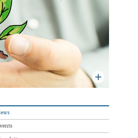
ews
vents