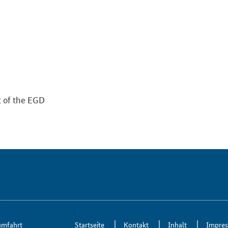
rt of the EGD
um­fahrt
Start­sei­te
Kon­takt
In­halt
Im­pre