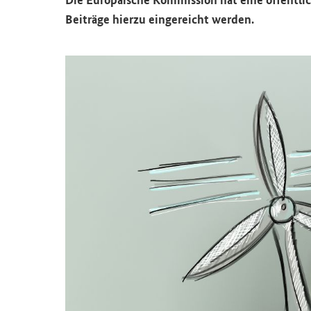
Bei­trä­ge hier­zu ein­ge­reicht wer­den.