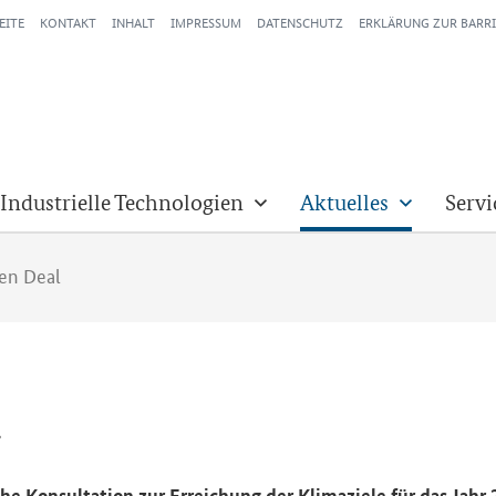
EITE
KONTAKT
INHALT
IMPRESSUM
DATENSCHUTZ
ERKLÄRUNG ZUR BARRI
 Industrielle Technologien
Aktuelles
Servi
en Deal
l
­che Kon­sul­ta­ti­on zur Er­rei­chung der Kli­ma­zie­le für das Ja