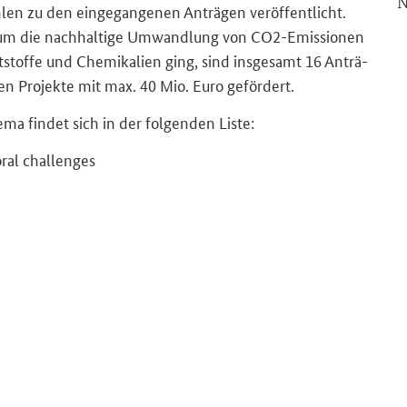
N
en zu den ein­ge­gan­ge­nen An­trä­gen ver­öf­fent­licht.
 um die nach­hal­ti­ge Um­wand­lung von CO2-​Emissionen
aft­stof­fe und Che­mi­ka­li­en ging, sind ins­ge­samt 16 An­trä­
en Pro­jek­te mit max. 40 Mio. Euro ge­för­dert.
ema fin­det sich in der fol­gen­den Liste:
­ral chal­len­ges