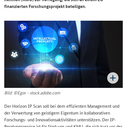
finanzierten For­schungs­pro­jekt be­tei­li­gen.
Bild: ©Egor - stock.adobe.com
Der
Horizon IP Scan
soll bei dem ef­fi­zi­en­ten Ma­nage­ment und
der Ver­wer­tung von geis­ti­gem Ei­gen­tum in kol­la­bo­ra­ti­ven
Forschungs-​ und In­no­va­ti­ons­ak­ti­vi­tä­ten un­ter­stüt­zen. Der IP-​
Beratungsservice ist für Start-​ups und KMU, die sich kurz vor der