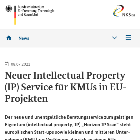
News
08.07.2021
Neuer
Intellectual Property
(IP) Service
für KMUs in EU-​
Projekten
Der neue und un­ent­gelt­li­che Be­ra­tungs­ser­vice zum geis­ti­gen
Ei­gen­tum (
intellectual property, IP
) „
Horizon IP Scan
“ steht
eu­ro­päi­schen Start-​ups sowie klei­nen und mitt­le­ren Un­ter­
neh­men (KMU) zur Ver­fü­gung, die sich an einem EU-​