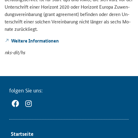
Un­ter­schrift einer Ho­ri­zont 2020 oder Ho­ri­zont Eu­ro­pa Zu­wen­
dungs­ver­ein­ba­rung (
grant agreement
) be­fin­den oder deren Un­
ter­schrift einer sol­chen Ver­ein­ba­rung nicht län­ger als sechs Mo­
na­te zu­rück­liegt.
Wei­te­re In­for­ma­tio­nen
nks-​dit/hs
fol­gen Sie uns:
Start­sei­te