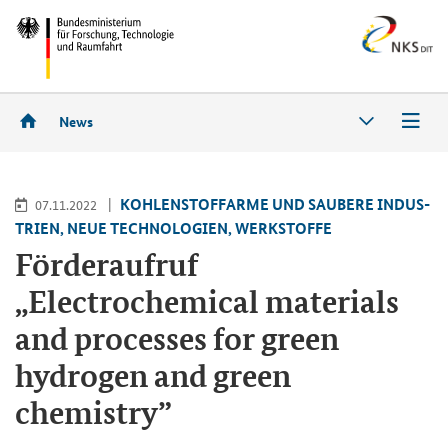
News
KOH­LEN­STOFF­AR­ME UND SAU­BE­RE IN­DUS­
07.11.2022
TRIEN, NEUE TECH­NO­LO­GIEN, WERK­STOF­FE
För­der­auf­ruf
„
Electrochemical materials
and processes for green
hydrogen and green
chemistry
”