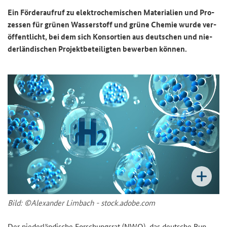
Ein För­der­auf­ruf zu elek­tro­che­mi­schen Ma­te­ria­li­en und Pro­
zes­sen für grü­nen Was­ser­stoff und grüne Che­mie wurde ver­
öf­fent­licht, bei dem sich Kon­sor­ti­en aus deut­schen und nie­
der­län­di­schen Pro­jekt­be­tei­lig­ten be­wer­ben kön­nen.
Bild: ©Alex­an­der Lim­bach - stock.adobe.com
Der nie­der­län­di­sche For­schungs­rat (NWO), das deut­sche Bun­