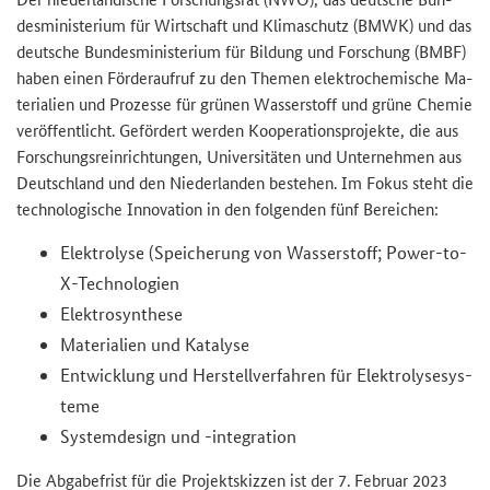
des­mi­nis­te­ri­um für Wirt­schaft und Kli­ma­schutz (BMWK) und das
deut­sche Bun­des­mi­nis­te­ri­um für Bil­dung und For­schung (BMBF)
haben einen För­der­auf­ruf zu den The­men elek­tro­che­mi­sche Ma­
te­ria­li­en und Pro­zes­se für grü­nen Was­ser­stoff und grüne Che­mie
ver­öf­fent­licht. Ge­för­dert wer­den Ko­ope­ra­ti­ons­pro­jek­te, die aus
For­schungs­rein­rich­tun­gen, Uni­ver­si­tä­ten und Un­ter­neh­men aus
Deutsch­land und den Nie­der­lan­den be­stehen. Im Fokus steht die
tech­no­lo­gi­sche In­no­va­ti­on in den fol­gen­den fünf Be­rei­chen:
Elek­tro­ly­se (Spei­che­rung von Was­ser­stoff;
Power-to-
X
-​Technologien
Elek­tro­syn­the­se
Ma­te­ria­li­en und Ka­ta­ly­se
Ent­wick­lung und Her­stell­ver­fah­ren für Elek­tro­ly­se­sys­
te­me
Sys­tem­de­sign und -​integration
Die Ab­ga­be­frist für die Pro­jekt­skiz­zen ist der 7. Fe­bru­ar 2023