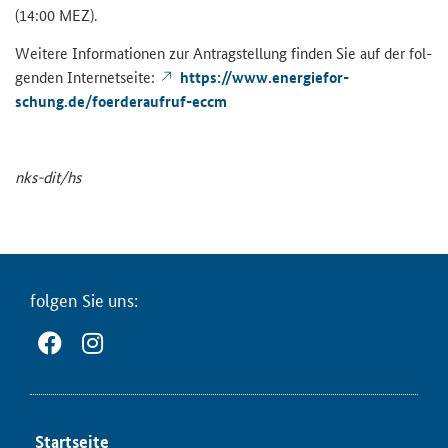
(14:00 MEZ).
Wei­te­re In­for­ma­tio­nen zur An­trag­stel­lung fin­den Sie auf der fol­
gen­den In­ter­net­sei­te:
https://www.en­er­gie­for­
schung.de/foerderaufruf-​eccm
nks-​dit/hs
fol­gen Sie uns:
Start­sei­te