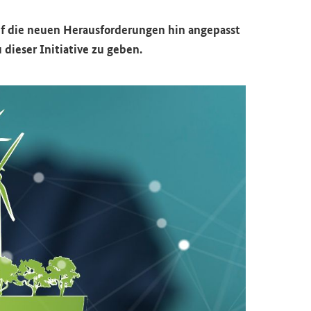
uf die neuen Her­aus­for­de­run­gen hin an­ge­passt
e­ser In­itia­ti­ve zu geben.