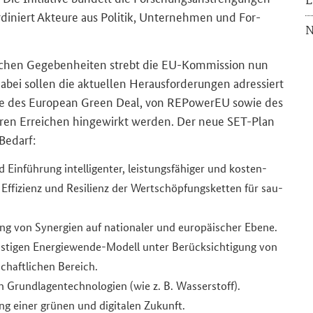
di­niert Ak­teu­re aus Po­li­tik, Un­ter­neh­men und For­
N
ti­schen Ge­ge­ben­hei­ten strebt die EU-​Kommission nun
ei sol­len die ak­tu­el­len Her­aus­for­de­run­gen adres­siert
le des
European Green Deal
, von
REPowerEU
sowie des
ren Er­rei­chen hin­ge­wirkt wer­den. Der neue SET-​Plan
Be­darf:
in­füh­rung in­tel­li­gen­ter, leis­tungs­fä­hi­ger und kos­ten­
Ef­fi­zi­enz und Re­si­li­enz der Wert­schöp­fungs­ket­ten für sau­
ung von Syn­er­gien auf na­tio­na­ler und eu­ro­päi­scher Ebene.
ris­ti­gen Energiewende-​Modell unter Be­rück­sich­ti­gung von
haft­li­chen Be­reich.
Grund­la­gen­tech­no­lo­gien (wie z. B. Was­ser­stoff).
ung einer grü­nen und di­gi­ta­len Zu­kunft.