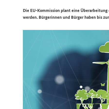
Die EU-​Kommission plant eine Über­ar­bei­tung des 
wer­den. Bür­ge­rin­nen und Bür­ger haben bis zum