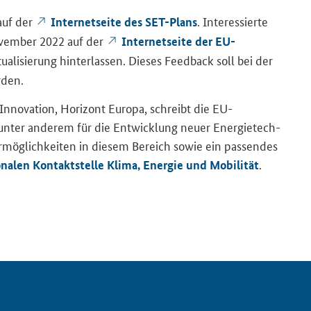
e auf der
. In­ter­es­sier­te
In­ter­net­sei­te des SET-​Plans
o­vem­ber 2022 auf der
In­ter­net­sei­te der EU-​
­li­sie­rung hin­ter­las­sen. Die­ses Feed­back soll bei der
r­den.
­va­ti­on, Ho­ri­zont Eu­ro­pa, schreibt die EU-​
ter an­de­rem für die Ent­wick­lung neuer En­er­gie­tech­
der­mög­lich­kei­ten in die­sem Be­reich sowie ein pas­sen­des
.
­na­len Kon­takt­stel­le Klima, En­er­gie und Mo­bi­li­tät