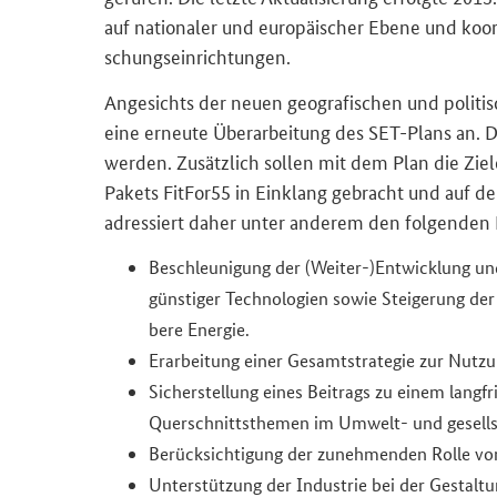
auf na­tio­na­ler und eu­ro­päi­scher Ebene und ko­or­
schungs­ein­rich­tun­gen.
An­ge­sichts der neuen geo­gra­fi­schen und po­li­
eine er­neu­te Über­ar­bei­tung des SET-​Plans an. Dab
wer­den. Zu­sätz­lich sol­len mit dem Plan die Zie
Pa­kets
FitFor55
in Ein­klang ge­bracht und auf de
adres­siert daher unter an­de­rem den fol­gen­den 
Be­schleu­ni­gung der (Weiter-​)Ent­wick­lung und E
güns­ti­ger Tech­no­lo­gien sowie Stei­ge­rung der 
be­re En­er­gie.
Er­ar­bei­tung einer Ge­samt­stra­te­gie zur Nut­z
Si­cher­stel­lung eines Bei­trags zu einem lang­f
Quer­schnitts­the­men im Umwelt-​ und ge­sell­sc
Be­rück­sich­ti­gung der zu­neh­men­den Rolle von 
Un­ter­stüt­zung der In­dus­trie bei der Ge­stal­t