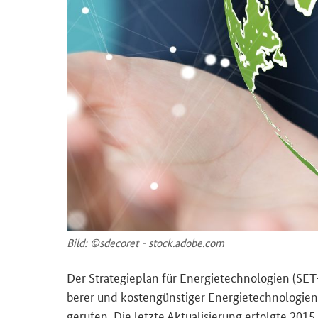
Bild: ©sde­co­ret - stock.adobe.com
Der Stra­te­gie­plan für En­er­gie­tech­no­lo­gien (SE
be­rer und kos­ten­güns­ti­ger En­er­gie­tech­no­
ge­ru­fen. Die letz­te Ak­tua­li­sie­rung er­folg­te 201