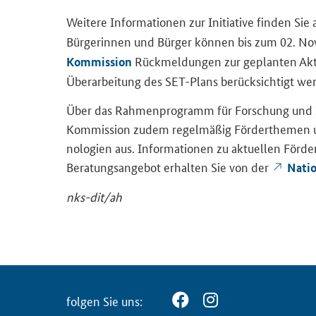
Wei­te­re In­for­ma­tio­nen zur In­itia­ti­ve fin­den Si
Bür­ge­rin­nen und Bür­ger kön­nen bis zum 02. N
Rück­mel­dun­gen zur ge­plan­ten Ak­tua
Kommission
Über­ar­bei­tung des SET-​Plans be­rück­sich­tigt we
Über das Rah­men­pro­gramm für For­schung und In­no
Kommission zudem re­gel­mä­ßig För­der­the­men un
no­lo­gien aus. In­for­ma­tio­nen zu ak­tu­el­len För­
Be­ra­tungs­an­ge­bot er­hal­ten Sie von der
Na­tio
nks-​dit/ah
fol­gen Sie uns: