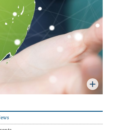
ews
vents