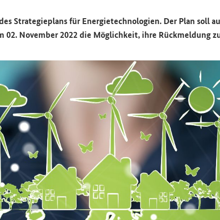
Stra­te­gie­plans für En­er­gie­tech­no­lo­gien. Der Plan soll a
 02. No­vem­ber 2022 die Mög­lich­keit, ihre Rück­mel­dung zu di