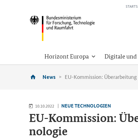
STARTS
Horizont Europa
Digitale und
EU-Kommission: Überarbeitung d
News
NEUE TECH­NO­LO­GIEN
10.10.2022
EU-​Kommission: Über­ar
no­lo­gie