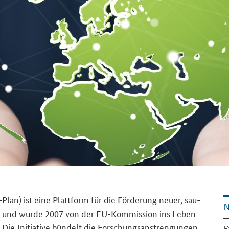
T-​Plan) ist eine Platt­form für die För­de­rung neuer, sau­
N
lo­gien und wurde 2007 von der EU-​Kommission ins Leben
5. Die In­itia­ti­ve bün­delt die For­schungs­an­stren­gun­gen
E