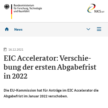
News
16.12.2021
EIC
Accelerator
: Ver­schie­
bung der ers­ten Ab­ga­be­frist
in 2022
Die EU-​Kommission hat für An­trä­ge im EIC
Accelerator
die
Ab­ga­be­frist im Ja­nu­ar 2022 ver­scho­ben.