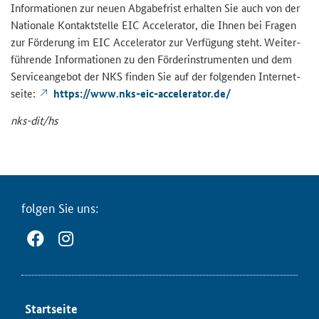
In­for­ma­tio­nen zur neuen Ab­ga­be­frist er­hal­ten Sie auch von der
Na­tio­na­le Kon­takt­stel­le EIC
Accelerator
, die Ihnen bei Fra­gen
zur För­de­rung im EIC
Accelerator
zur Ver­fü­gung steht. Wei­ter­
füh­ren­de In­for­ma­tio­nen zu den För­der­instru­men­ten und dem
Ser­vice­an­ge­bot der NKS fin­den Sie auf der fol­gen­den In­ter­net­
sei­te:
https://www.nks-​eic-accelerator.de/
nks-​dit/hs
fol­gen Sie uns:
Start­sei­te