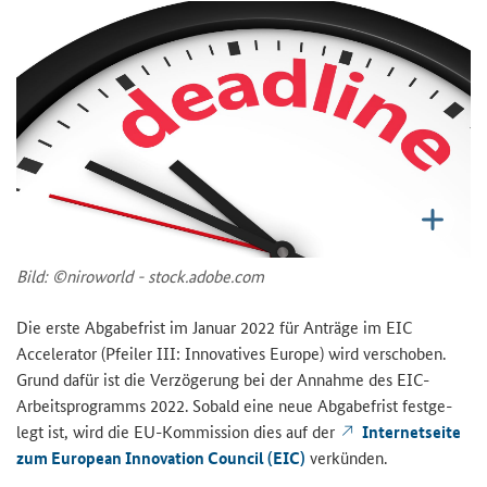
Bild: ©ni­ro­world - stock.adobe.com
Die erste Ab­ga­be­frist im Ja­nu­ar 2022 für An­trä­ge im EIC
Accelerator
(Pfei­ler III: In­no­va­ti­ves Eu­ro­pe) wird ver­scho­ben.
Grund dafür ist die Ver­zö­ge­rung bei der An­nah­me des EIC-​
Arbeitsprogramms 2022. So­bald eine neue Ab­ga­be­frist fest­ge­
legt ist, wird die EU-​Kommission dies auf der
In­ter­net­sei­te
zum
European Innovation Council
(EIC)
ver­kün­den.