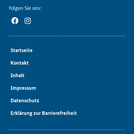
fol­gen Sie uns:
Start­sei­te
Kon­takt
In­halt
Im­pres­sum
Da­ten­schutz
Er­klä­rung zur Bar­rie­re­frei­heit