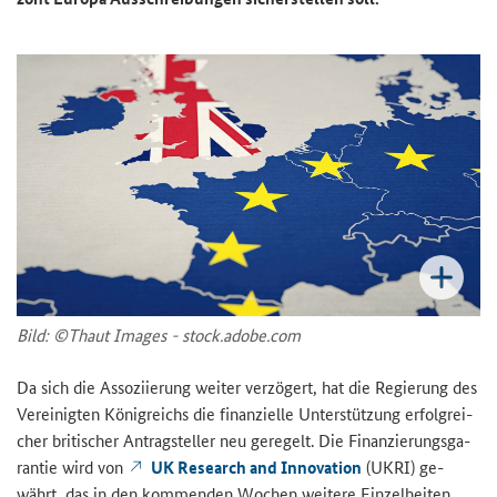
Bild: ©Thaut Images - stock.adobe.com
Da sich die As­so­zi­ie­rung wei­ter ver­zö­gert, hat die Re­gie­rung des
Ver­ei­nig­ten Kö­nig­reichs die fi­nan­zi­el­le Un­ter­stüt­zung er­folg­rei­
cher bri­ti­scher An­trag­stel­ler neu ge­re­gelt. Die Fi­nan­zie­rungs­ga­
ran­tie wird von
UK Research and Innovation
(
UKRI
) ge­
währt, das in den kom­men­den Wo­chen wei­te­re Ein­zel­hei­ten