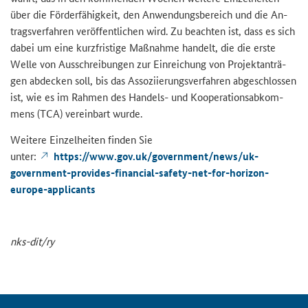
über die För­der­fä­hig­keit, den An­wen­dungs­be­reich und die An­
trags­ver­fah­ren ver­öf­fent­li­chen wird. Zu be­ach­ten ist, dass es sich
dabei um eine kurz­fris­ti­ge Maß­nah­me han­delt, die die erste
Welle von Aus­schrei­bun­gen zur Ein­rei­chung von Pro­jekt­an­trä­
gen ab­de­cken soll, bis das As­so­zi­ie­rungs­ver­fah­ren ab­ge­schlos­sen
ist, wie es im Rah­men des Handels-​ und Ko­ope­ra­ti­ons­ab­kom­
mens (
TCA
) ver­ein­bart wurde.
Wei­te­re Ein­zel­hei­ten fin­den Sie
unter:
https://www.gov.uk/go­vernment/news/uk-​
government-provides-financial-safety-net-for-horizon-
europe-applicants
nks-​dit/ry