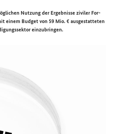
­li­chen Nut­zung der Er­geb­nis­se zi­vi­ler For­
r mit einem Bud­get von 59 Mio. € aus­ge­stat­te­ten
i­gungs­sek­tor ein­zu­brin­gen.