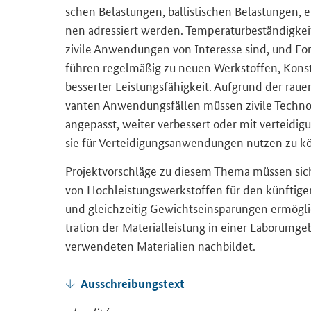
schen Be­las­tun­gen, bal­lis­ti­schen Be­las­tun­gen,
nen adres­siert wer­den. Tem­pe­ra­tur­be­stän­dig­ke
zi­vi­le An­wen­dun­gen von In­ter­es­se sind, und F
füh­ren re­gel­mä­ßig zu neuen Werk­stof­fen, Kon­st
bes­ser­ter Leis­tungs­fä­hig­keit. Auf­grund der raue
van­ten An­wen­dungs­fäl­len müs­sen zi­vi­le Tech­n
an­ge­passt, wei­ter ver­bes­sert oder mit ver­tei­di­
sie für Ver­tei­di­gungs­an­wen­dun­gen nut­zen zu k
Pro­jekt­vor­schlä­ge zu die­sem Thema müs­sen si
von Hoch­leis­tungs­werk­stof­fen für den künf­ti­gen
und gleich­zei­tig Ge­wichts­ein­spa­run­gen er­mög
tra­ti­on der Ma­te­ri­al­leis­tung in einer La­bor­um­g
ver­wen­de­ten Ma­te­ria­li­en nach­bil­det.
Aus­schrei­bungs­text