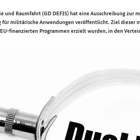
us­trie und Raum­fahrt (GD DEFIS) hat eine Aus­schrei­bung zur mög
für mi­li­tä­ri­sche An­wen­dun­gen ver­öf­fent­licht. Ziel die­se
en EU-​finanzierten Pro­gram­men er­zielt wur­den, in den Ver­tei­d