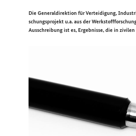
Die Ge­ne­ral­di­rek­ti­on für Ver­tei­di­gung, In­d
schungs­pro­jekt u.a. aus der Werk­stoff­for­schung 
Aus­schrei­bung ist es, Er­geb­nis­se, die in zi­vi­l