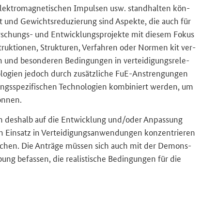
 elek­tro­ma­gne­ti­schen Im­pul­sen usw. stand­hal­ten kön­
it und Ge­wichts­re­du­zie­rung sind Aspek­te, die auch für
orschungs-​ und Ent­wick­lungs­pro­jek­te mit die­sem Fokus
ruk­tio­nen, Struk­tu­ren, Ver­fah­ren oder Nor­men kit ver­
n und be­son­de­ren Be­din­gun­gen in ver­tei­di­gungs­re­le­
o­lo­gien je­doch durch zu­sätz­li­che FuE-​Anstrengungen
gungs­spe­zi­fi­schen Tech­no­lo­gien kom­bi­niert wer­den, um
ön­nen.
ch des­halb auf die Ent­wick­lung und/oder An­pas­sung
 Ein­satz in Ver­tei­di­gungs­an­wen­dun­gen kon­zen­trie­ren
­li­chen. Die An­trä­ge müs­sen sich auch mit der De­mons­
e­bung be­fas­sen, die rea­lis­ti­sche Be­din­gun­gen für die