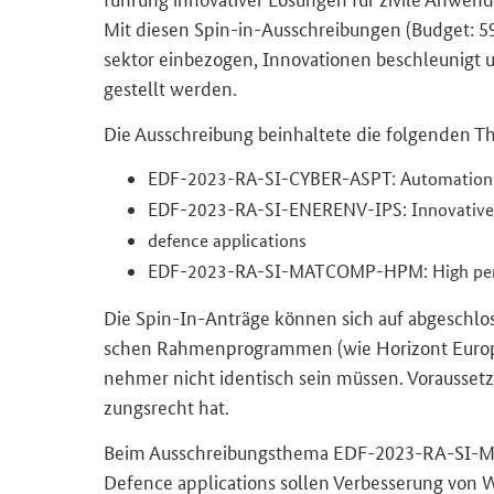
Mit die­sen Spin-​in-Ausschreibungen (Bud­get: 59 
sek­tor ein­be­zo­gen, In­no­va­tio­nen be­schleu­nigt
ge­stellt wer­den.
Die Aus­schrei­bung be­inhal­te­te die fol­gen­den 
EDF-2023-RA-SI-CYBER-ASPT: Automation of
EDF-2023-RA-SI-ENERENV-IPS: Innovative p
defence applications
EDF-2023-RA-SI-MATCOMP-HPM: High perfor
Die
Spin-In
-​Anträge kön­nen sich auf ab­ge­schlos­s
schen Rah­men­pro­gram­men (wie Ho­ri­zont Eu­ro­pa
neh­mer nicht iden­tisch sein müs­sen. Vor­aus­set­z
zungs­recht hat.
Beim Aus­schrei­bungs­the­ma
EDF-2023-RA-SI-M
Defence applications
sol­len Ver­bes­se­rung von W