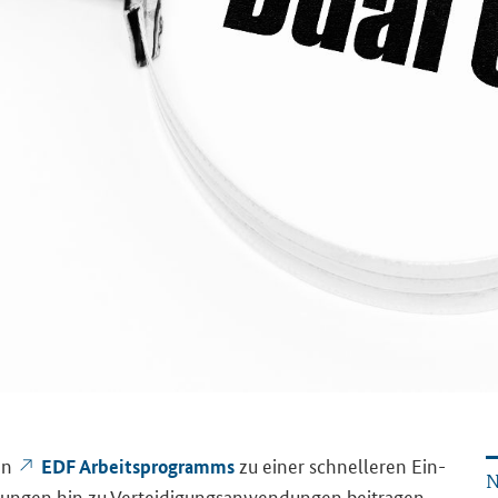
len
zu einer schnel­le­ren Ein­
EDF Ar­beits­pro­gramms
N
­dun­gen hin zu Ver­tei­di­gungs­an­wen­dun­gen bei­tra­gen.