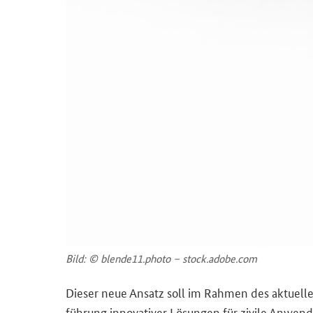
Bild: © blende11.photo – stock.adobe.com
Die­ser neue An­satz soll im Rah­men des ak­tu­el­
füh­rung in­no­va­ti­ver Lö­sun­gen für zi­vi­le An­wen