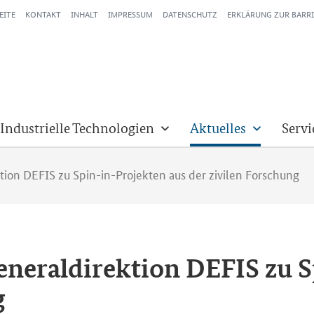
EITE
KONTAKT
INHALT
IMPRESSUM
DATENSCHUTZ
ERKLÄRUNG ZUR BARRI
 Industrielle Technologien
Aktuelles
Servi
ion DEFIS zu Spin-in-Projekten aus der zivilen Forschung
ne­ral­di­rek­ti­on DEFIS zu
S
g