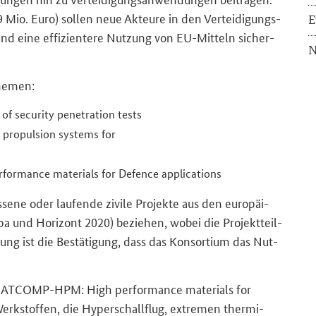
Mio. Euro) sol­len neue Ak­teu­re in den Ver­tei­di­gungs­
E
 und eine ef­fi­zi­en­te­re Nut­zung von EU-​Mitteln si­cher­
N
The­men:
 security penetration tests
ropulsion systems for
mance materials for Defence applications
e­ne oder lau­fen­de zi­vi­le Pro­jek­te aus den eu­ro­päi­
 und Ho­ri­zont 2020) be­zie­hen, wobei die Pro­jekt­teil­
ung ist die Be­stä­ti­gung, dass das Kon­sor­ti­um das Nut­
ATCOMP-HPM: High performance materials for
erk­stof­fen, die Hy­per­schall­flug, ex­tre­men ther­mi­