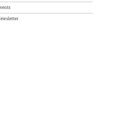
vents
ews­let­ter