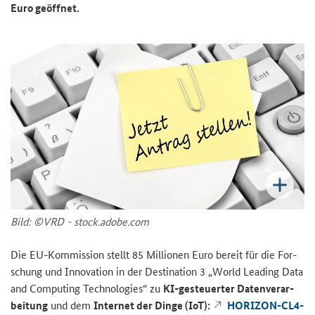
Euro ge­öff­net.
Bild: ©VRD - stock.adobe.com
Die EU-​Kommission stellt 85 Mil­lio­nen Euro be­reit für die For­
schung und In­no­va­ti­on in der
Destination
3 „
World Leading Data
and Computing Technologies
“ zu
KI-​gesteuerter Da­ten­ver­ar­
bei­tung
und dem
In­ter­net der Dinge (
IoT
):
HORIZON-​CL4-