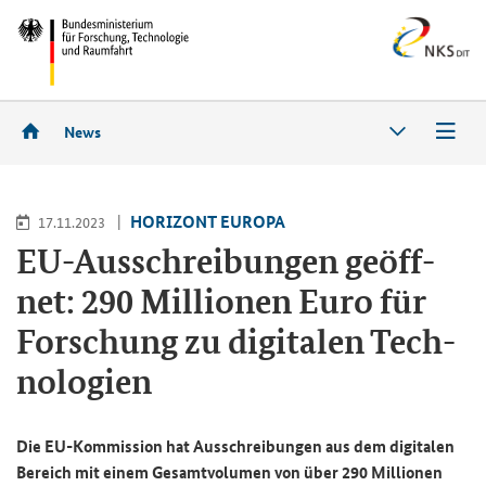
News
HO­RI­ZONT EU­RO­PA
17.11.2023
EU-​Ausschreibungen ge­öff­
net: 290 Mil­lio­nen Euro für
For­schung zu di­gi­ta­len Tech­
no­lo­gien
Die EU-​Kommission hat Aus­schrei­bun­gen aus dem di­gi­ta­len
Be­reich mit einem Ge­samt­vo­lu­men von über 290 Mil­lio­nen