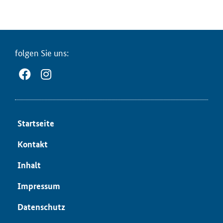
fol­gen Sie uns:
Start­sei­te
Kon­takt
In­halt
Im­pres­sum
Da­ten­schutz