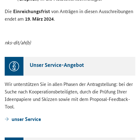
Die
Ein­rei­chungs­frist
von An­trä­gen in die­sen Aus­schrei­bun­gen
endet am
19. März 2024
.
nks-​dit/ah(b)
Unser Service-​Angebot
Wir un­ter­stüt­zen Sie in allen Pha­sen der An­trag­stel­lung: bei der
Suche nach Ko­ope­ra­ti­ons­be­tei­lig­ten, durch die Prü­fung Ihrer
Ideen­pa­pie­re und Skiz­zen sowie mit dem Proposal-​Feedback-
Tool.
unser Ser­vice