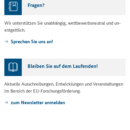
Fra­gen?
Wir un­ter­stüt­zen Sie un­ab­hän­gig, wett­be­werbs­neu­tral und un­
ent­gelt­lich.
Spre­chen Sie uns an!
Blei­ben Sie auf dem Lau­fen­den!
Ak­tu­el­le Aus­schrei­bun­gen, Ent­wick­lun­gen und Ver­an­stal­tun­gen
im Be­reich der EU-​Forschungsförderung.
zum News­let­ter an­mel­den