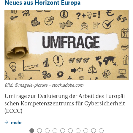
Neues aus Ho­ri­zont Eu­ro­pa
Bild: ©magele-​picture - stock.adobe.com
Um­fra­ge zur Eva­lu­ie­rung der Ar­beit des Eu­ro­päi­
schen Kom­pe­tenz­zen­trums für Cy­ber­si­cher­heit
(ECCC)
mehr