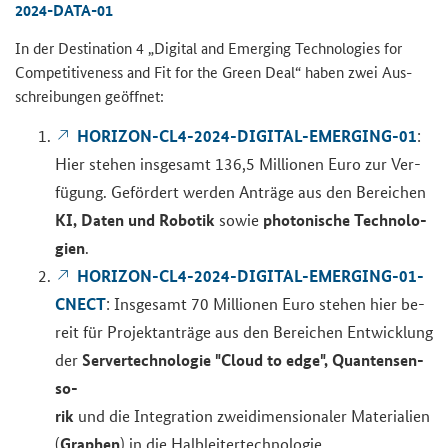
2024-DATA-01
In der
Destination
4 „
Digital and Emerging Technologies for
Competitiveness and Fit for the Green Deal
“ haben zwei Aus­
schrei­bun­gen ge­öff­net:
HORIZON-​CL4-2024-DIGITAL-EMERGING-01
:
Hier ste­hen ins­ge­samt 136,5 Mil­lio­nen Euro zur Ver­
fü­gung. Ge­för­dert wer­den An­trä­ge aus den Be­rei­chen
KI, Daten und Ro­bo­tik
pho­to­ni­sche Tech­no­lo­
sowie
gien
.
HORIZON-​CL4-2024-DIGITAL-EMERGING-01-
CNECT
: Ins­ge­samt 70 Mil­lio­nen Euro ste­hen hier be­
reit für Pro­jekt­an­trä­ge aus den Be­rei­chen Ent­wick­lung
Ser­ver­tech­no­lo­gie "
Cloud to edge
", Quan­ten­sen­
der
so­
rik
und die In­te­gra­ti­on zwei­di­men­sio­na­ler Ma­te­ria­li­en
Gra­phen
(
) in die Halb­lei­ter­tech­no­lo­gie.