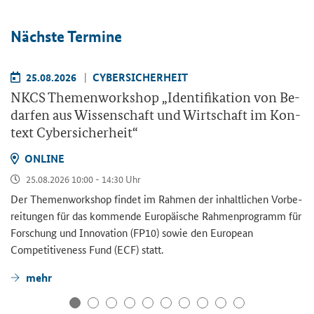
Nächs­te Ter­mi­ne
25.08.2026
CY­BER­SI­CHER­HEIT
NKCS The­men­work­shop „Iden­ti­fi­ka­ti­on von Be­
dar­fen aus Wis­sen­schaft und Wirt­schaft im Kon­
text Cy­ber­si­cher­heit“
ON­LINE
25.08.2026 10:00 - 14:30 Uhr
Der The­men­work­shop fin­det im Rah­men der in­halt­li­chen Vor­be­
rei­tun­gen für das kom­men­de Eu­ro­päi­sche Rah­men­pro­gramm für
For­schung und In­no­va­ti­on (FP10) sowie den
European
Competitiveness Fund
(ECF) statt.
mehr