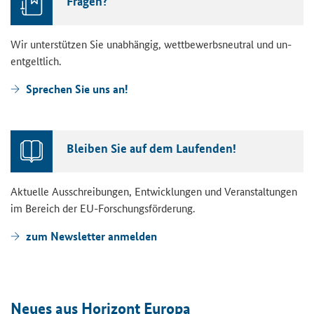
Fra­gen?
Wir un­ter­stüt­zen Sie un­ab­hän­gig, wett­be­werbs­neu­tral und un­
ent­gelt­lich.
Spre­chen Sie uns an!
Blei­ben Sie auf dem Lau­fen­den!
Ak­tu­el­le Aus­schrei­bun­gen, Ent­wick­lun­gen und Ver­an­stal­tun­gen
im Be­reich der EU-​Forschungsförderung.
zum News­let­ter an­mel­den
Neues aus Ho­ri­zont Eu­ro­pa