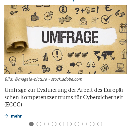
Bild: ©magele-​picture - stock.adobe.com
Um­fra­ge zur Eva­lu­ie­rung der Ar­beit des Eu­ro­päi­
schen Kom­pe­tenz­zen­trums für Cy­ber­si­cher­heit
(ECCC)
mehr