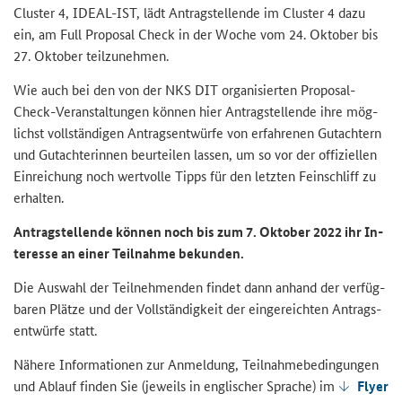
Cluster
4, IDEAL-​IST, lädt An­trag­stel­len­de im
Cluster
4 dazu
ein, am
Full Proposal Check
in der Woche vom 24. Ok­to­ber bis
27. Ok­to­ber teil­zu­neh­men.
Wie auch bei den von der NKS DIT or­ga­ni­sier­ten
Proposal-
Check-
Ver­an­stal­tun­gen kön­nen hier
An­trag­stel­len­de
ihre mög­
lichst voll­stän­di­gen An­trags­ent­wür­fe von er­fah­re­nen Gut­ach­tern
und
Gut­ach­te­rin­nen
be­ur­tei­len las­sen, um so vor der of­fi­zi­el­len
Ein­rei­chung noch wert­vol­le Tipps für den letz­ten Fein­schliff zu
er­hal­ten.
An­trag­stel­len­de kön­nen noch bis zum 7. Ok­to­ber 2022 ihr In­
ter­es­se an einer Teil­nah­me be­kun­den.
Die Aus­wahl der Teil­neh­men­den fin­det dann an­hand der ver­füg­
ba­ren Plät­ze und der Voll­stän­dig­keit der ein­ge­reich­ten An­trags­
ent­wür­fe statt.
Nä­he­re In­for­ma­tio­nen zur An­mel­dung, Teil­nah­me­be­din­gun­gen
und Ab­lauf fin­den Sie
(je­weils in eng­li­scher Spra­che)
im
Flyer