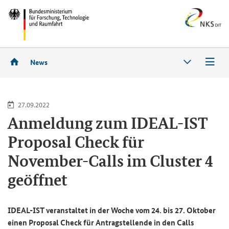
News
27.09.2022
An­mel­dung zum IDEAL-​IST
Pro­po­sal Check für
November-​Calls im Clus­ter 4
ge­öff­net
IDEAL-​IST ver­an­stal­tet in der Woche vom 24. bis 27. Ok­to­ber
einen
Proposal Check
für An­trag­stel­len­de
in den
Calls