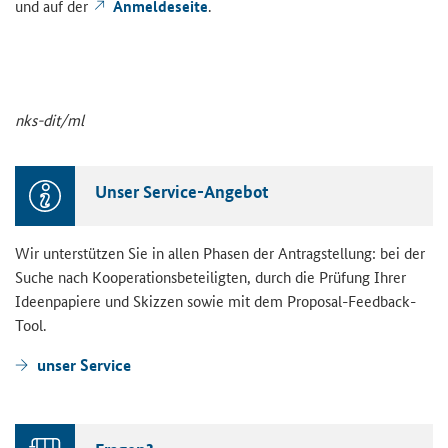
und auf der
An­mel­de­sei­te
.
nks-​dit/ml
Unser Service-​Angebot
Wir un­ter­stüt­zen Sie in allen Pha­sen der An­trag­stel­lung: bei der
Suche nach Ko­ope­ra­ti­ons­be­tei­lig­ten, durch die Prü­fung Ihrer
Ideen­pa­pie­re und Skiz­zen sowie mit dem Proposal-​Feedback-
Tool.
unser Ser­vice