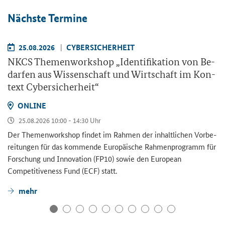
Nächs­te Ter­mi­ne
25.08.2026
CY­BER­SI­CHER­HEIT
NKCS The­men­work­shop „Iden­ti­fi­ka­ti­on von Be­
dar­fen aus Wis­sen­schaft und Wirt­schaft im Kon­
text Cy­ber­si­cher­heit“
ON­LINE
25.08.2026 10:00 - 14:30 Uhr
Der The­men­work­shop fin­det im Rah­men der in­halt­li­chen Vor­be­
rei­tun­gen für das kom­men­de Eu­ro­päi­sche Rah­men­pro­gramm für
For­schung und In­no­va­ti­on (FP10) sowie den
European
Competitiveness Fund
(ECF) statt.
mehr