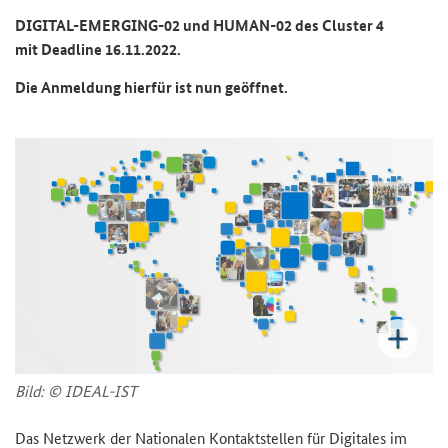
DIGITAL-EMERGING-02
und
HUMAN-02
des
Cluster
4
mit
Deadline
16.11.2022.
Die An­mel­dung hier­für ist nun ge­öff­net.
Bild: © IDEAL-​IST
Das Netz­werk der Na­tio­na­len Kon­takt­stel­len für Di­gi­ta­les im