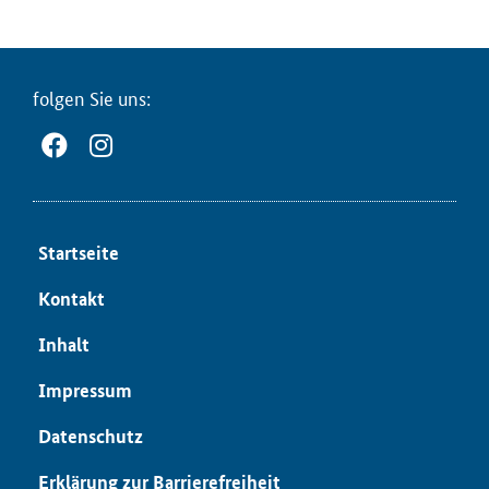
fol­gen Sie uns:
Start­sei­te
Kon­takt
In­halt
Im­pres­sum
Da­ten­schutz
Er­klä­rung zur Bar­rie­re­frei­heit