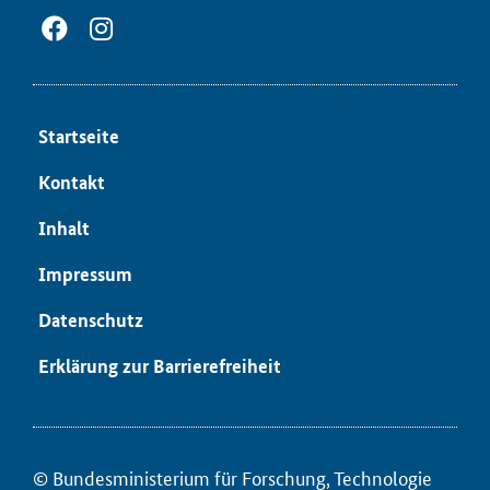
Start­sei­te
Kon­takt
In­halt
Im­pres­sum
Da­ten­schutz
Er­klä­rung zur Bar­rie­re­frei­heit
© Bun­des­mi­nis­te­ri­um für ­For­schung, Tech­no­lo­gie