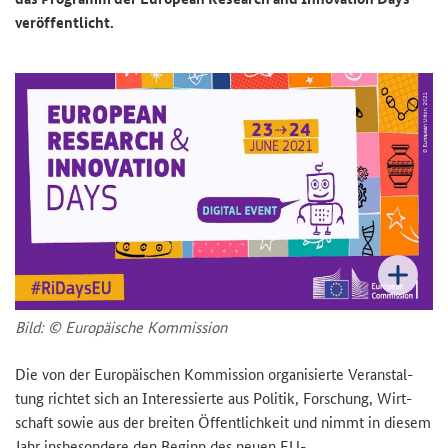
ver­öf­fent­licht.
Bild: © Eu­ro­päi­sche Kom­mis­si­on
Die von der Eu­ro­päi­schen Kom­mis­si­on or­ga­ni­sier­te Ver­an­stal­
tung rich­tet sich an In­ter­es­sier­te aus Po­li­tik, For­schung, Wirt­
schaft sowie aus der brei­ten Öf­fent­lich­keit und nimmt in die­sem
Jahr ins­be­son­de­re den Be­ginn des neuen EU-​