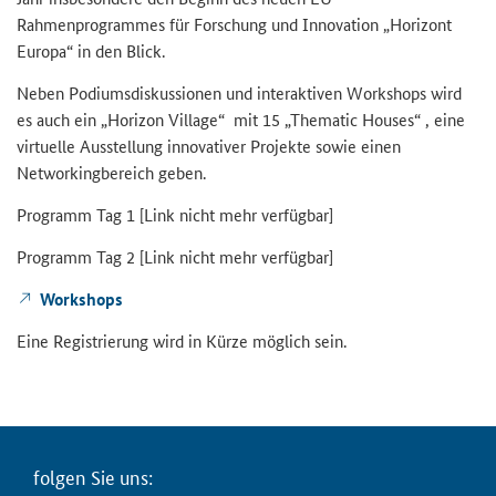
Rahmenprogrammes für For­schung und In­no­va­ti­on „Ho­ri­zont
Eu­ro­pa“ in den Blick.
Neben Po­di­ums­dis­kus­sio­nen und in­ter­ak­ti­ven
Workshops
wird
es auch ein
„Horizon Village“
mit 15
„Thematic Houses“ ,
eine
vir­tu­el­le Aus­stel­lung in­no­va­ti­ver Pro­jek­te sowie einen
Networking
be­reich geben.
Pro­gramm Tag 1 [
Link nicht mehr ver­füg­bar]
Pro­gramm Tag 2 [
Link nicht mehr ver­füg­bar]
Work­shops
Eine Re­gis­trie­rung wird in Kürze mög­lich sein.
fol­gen Sie uns: