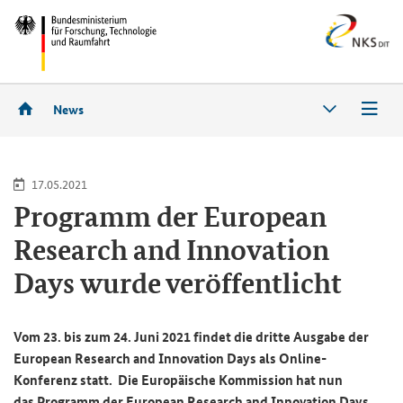
News
17.05.2021
Pro­gramm der
European
Research and Innovation
Days
wurde ver­öf­fent­licht
Vom 23. bis zum 24. Juni 2021 fin­det die drit­te Aus­ga­be der
European Research and Innovation Days
als Online-​
Konferenz statt. Die Eu­ro­päi­sche Kom­mis­si­on hat nun
das Pro­gramm der
European Research and Innovation Days