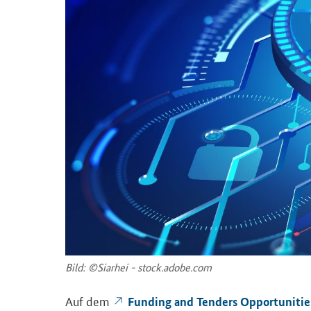
Bild: ©Siar­hei - stock.adobe.com
Auf dem
Funding and Tenders Opportunities