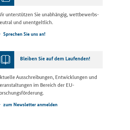
ir un­ter­stüt­zen Sie un­ab­hän­gig, wett­be­werbs­
eu­tral und un­ent­gelt­lich.
Spre­chen Sie uns an!
Blei­ben Sie auf dem Lau­fen­den!
k­tu­el­le Aus­schrei­bun­gen, Ent­wick­lun­gen und
er­an­stal­tun­gen im Be­reich der EU-​
orschungsförderung.
zum News­let­ter an­mel­den