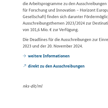
die Ar­beits­pro­gram­me zu den Aus­schrei­bun­
für For­schung und In­no­va­ti­on – Ho­ri­zont Eu­ro­p
Ge­sell­schaft
) fin­den sich dar­un­ter För­der­mög­l
Aus­schrei­bungs­the­men
2023/2024 zur
Destinat
von 101,6 Mio. € zur Ver­fü­gung.
Die
Deadlines
für die Aus­schrei­bun­gen zur Ein­r
2023 und der 20. No­vem­ber 2024.
wei­te­re In­for­ma­tio­nen
di­rekt zu den Aus­schrei­bun­gen
nks-​dit/ml