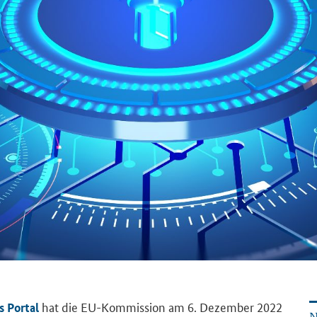
hat die EU-​Kommission am 6. De­zem­ber 2022
 Portal
N