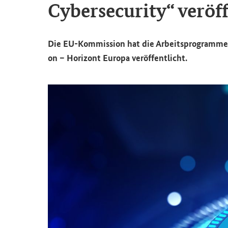
Cybersecurity
“ ver­öf­
Die EU-​Kommission hat die Ar­beits­pro­gram­me
on – Ho­ri­zont Eu­ro­pa ver­öf­fent­licht.