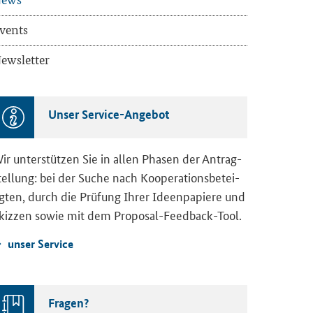
vents
ews­let­ter
Unser Service-​Angebot
ir un­ter­stüt­zen Sie in allen Pha­sen der An­trag­
tel­lung: bei der Suche nach Ko­ope­ra­ti­ons­be­tei­
ig­ten, durch die Prü­fung Ihrer Ideen­pa­pie­re und
kiz­zen sowie mit dem Proposal-​Feedback-Tool.
unser Ser­vice
Fra­gen?