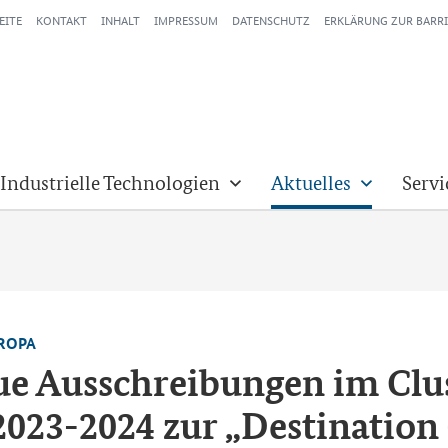
EITE
KONTAKT
INHALT
IMPRESSUM
DATENSCHUTZ
ERKLÄRUNG ZUR BARRI
 Industrielle Technologien
Aktuelles
Servi
­RO­PA
eue Aus­schrei­bun­gen im
Clu
2023-​2024 zur „
Destination 