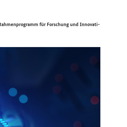
ah­men­pro­gramm für For­schung und In­no­va­ti­