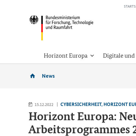
STARTS
Horizont Europa
Digitale und
News
CY­BER­SI­CHER­HEIT, HO­RI­ZONT EU
15.12.2022
Ho­ri­zont Eu­ro­pa: N
Ar­beits­pro­gram­mes 