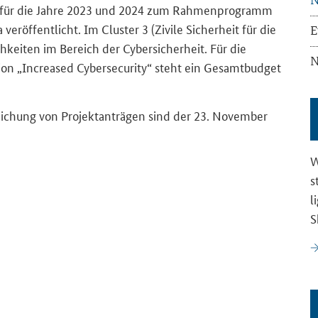
gen für die Jahre 2023 und 2024 zum Rah­men­pro­gramm
a ver­öf­fent­licht. Im
Cluster
3 (Zi­vi­le Si­cher­heit für die
E
ich­kei­ten im Be­reich der
Cyber
si­cher­heit. Für die
N
ion „Increased Cybersecurity“
steht ein Ge­samt­bud­get
ei­chung von Pro­jekt­an­trä­gen sind der 23. No­vem­ber
W
s
l
S