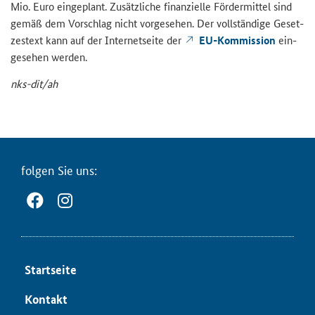
Mio. Euro ein­ge­plant. Zu­sätz­li­che fi­nan­zi­el­le För­der­mit­tel sind
gemäß dem Vor­schlag nicht vor­ge­se­hen. Der voll­stän­di­ge Ge­set­
zes­text kann auf der In­ter­net­sei­te der
EU-​Kommission
ein­
ge­se­hen wer­den.
nks-​dit/ah
fol­gen Sie uns:
Start­sei­te
Kon­takt