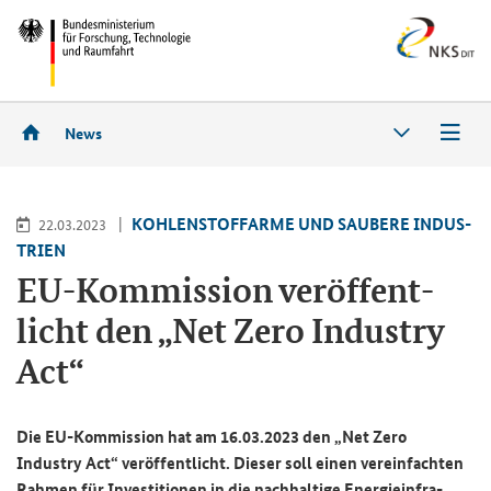
News
KOH­LEN­STOFF­AR­ME UND SAU­BE­RE IN­DUS­
22.03.2023
TRIEN
EU-​Kommission ver­öf­fent­
licht den „
Net Zero Industry
Act
“
Die EU-​Kommission hat am 16.03.2023 den „
Net Zero
Industry Act
“ ver­öf­fent­licht. Die­ser soll einen ver­ein­fach­ten
Rah­men für In­ves­ti­tio­nen in die nach­hal­ti­ge En­er­gie­in­fra­