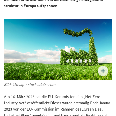
struk­tur in Eu­ro­pa auf­span­nen.
Bild: ©malp - stock.adobe.com
Am 16. März 2023 hat die EU-​Kommission den „
Net Zero
Industry Act
“ ver­öf­fent­licht.Die­ser wurde erst­ma­lig Ende Ja­nu­ar
2023 von der EU-​Kommission im Rah­men des „
Green Deal
Industrial Plans
“ an­ge­kün­digt und kann somit als Re­ak­ti­on auf