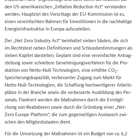
den US-​amerikanischen „
Inflation Reduction Act
“ ver­stan­den
wer­den. Haupt­ziel des Vor­schlags der EU-​Kommission ist es,
einen ver­ein­fach­ten Rah­men für In­ves­ti­tio­nen in die nach­hal­ti­ge
En­er­gie­in­fra­struk­tur in Eu­ro­pa auf­zu­stel­len.
Der „
Net Zero Industry Act
“ be­inhal­tet sie­ben Säu­len, die sich
im Rechts­text neben De­fi­ni­tio­nen und Schluss­be­stim­mun­gen als
sie­ben Ka­pi­tel dar­stel­len. Ge­plant sind eine ver­ein­fach­te An­trag­
stel­lung sowie schnel­le­re Ge­neh­mi­gungs­ver­fah­ren für die Pro­
duk­ti­on von Netto-​Null-Technologien, eine er­höh­te CO
-​
2
Speicherungskapazität, ver­bes­ser­ter Zu­gang zum Markt für
Netto-​Null-Technologien, die Schaf­fung hoch­wer­ti­ge­rer Ar­beits­
plät­ze in der Bran­che sowie die ver­bes­ser­te Aus­bil­dung des Per­
so­nals. Flan­kiert wer­den die Maß­nah­men durch die Er­mög­li­
chung von Re­al­la­bo­ren sowie durch die Grün­dung einer „Net-​
Zero Eu­ro­pe Plat­form“, die zum ge­gen­sei­ti­gen Aus­tausch zwi­
schen den Mit­glieds­staa­ten dient.
Für die Um­set­zung der Maß­nah­men ist ein Bud­get von ca. 6,2