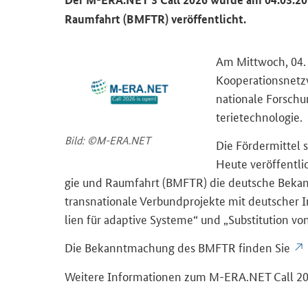
Raum­fahrt (BMFTR) ver­öf­fent­licht.
Am Mitt­woch, 04.
Ko­ope­ra­ti­ons­ne
na­tio­na­le For­sch
te­rie­tech­no­lo­gie.
Bild: ©M-ERA.NET
Die För­der­mit­tel
Heute ver­öf­fent­li
gie und Raum­fahrt (BMFTR) die deut­sche Be­ka
trans­na­tio­na­le Ver­bund­pro­jek­te mit deut­scher In­d
li­en für ad­ap­ti­ve Sys­te­me“ und „Sub­sti­tu­ti­on v
Die Be­kannt­ma­chung des BMFTR fin­den Sie
Wei­te­re In­for­ma­tio­nen zum M-ERA.NET
Call
20