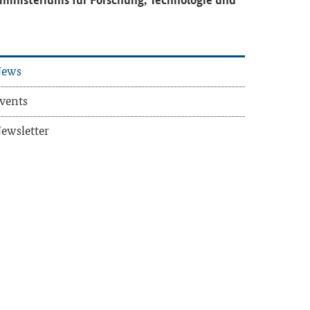
ews
vents
ews­let­ter