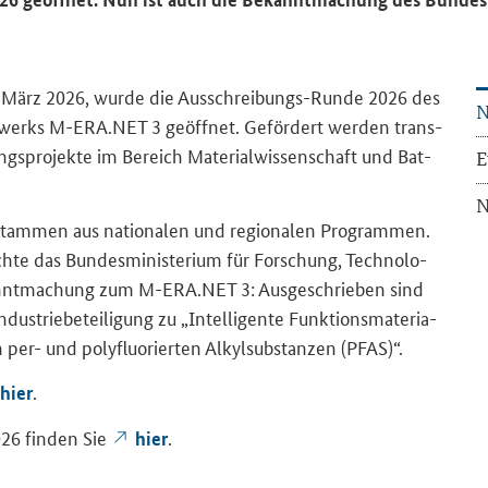
 März 2026, wurde die Ausschreibungs-​Runde 2026 des
N
tz­werks M-ERA.NET 3 ge­öff­net. Ge­för­dert wer­den trans­
ungs­pro­jek­te im Be­reich Ma­te­ri­al­wis­sen­schaft und Bat­
E
N
 stam­men aus na­tio­na­len und re­gio­na­len Pro­gram­men.
ch­te das Bun­des­mi­nis­te­ri­um für For­schung, Tech­no­lo­
nnt­ma­chung zum M-ERA.NET 3: Aus­ge­schrie­ben sind
us­trie­be­tei­li­gung zu „In­tel­li­gen­te Funk­ti­ons­ma­te­ria­
on per- und po­ly­fluo­rier­ten Al­kyl­sub­stan­zen (PFAS)“.
.
hier
26 fin­den Sie
.
hier