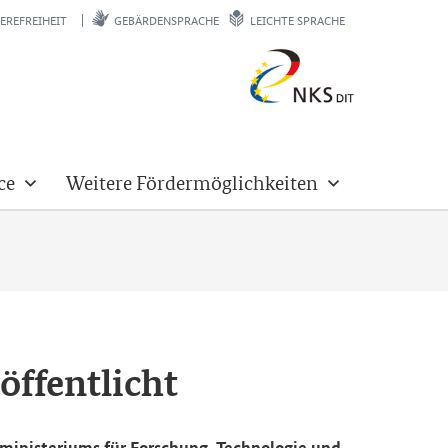
EREFREIHEIT
GEBÄRDENSPRACHE
LEICHTE SPRACHE
ce
Weitere Fördermöglichkeiten
öf­fent­licht
nis­te­ri­ums für For­schung, Tech­no­lo­gie und