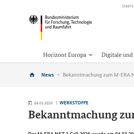
STARTS
Horizont Europa
Digitale und
Bekanntmachung zum M-ERA.NET
News
WERK­STOF­FE
04.03.2026
Be­kannt­ma­chung 
Der M-ERA.NET 3
Call
2026 wurde am 04.03.2026 