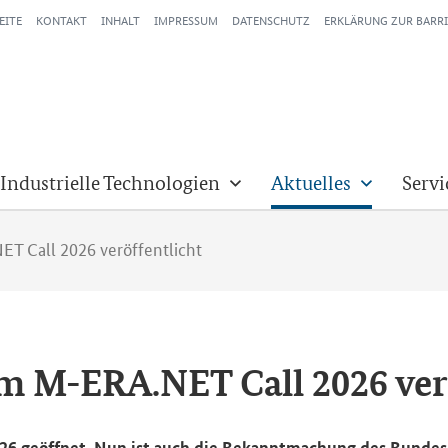
EITE
KONTAKT
INHALT
IMPRESSUM
DATENSCHUTZ
ERKLÄRUNG ZUR BARRI
 Industrielle Technologien
Aktuelles
Servi
 Call 2026 veröffentlicht
zum M-ERA.NET
Call
2026 ver­
ge­öff­net. Nun ist auch die Be­kannt­ma­chung des Bun­des­mi­