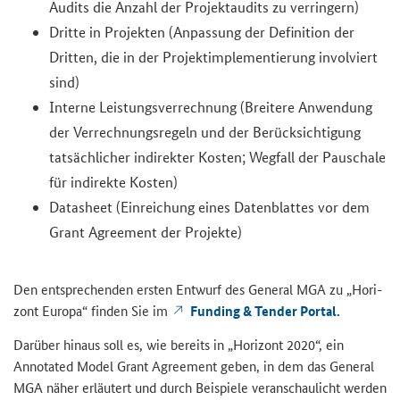
Audits
die An­zahl der Pro­jekt­au­dits zu ver­rin­gern)
Drit­te in Pro­jek­ten (An­pas­sung der De­fi­ni­ti­on der
Drit­ten, die in der Pro­jekt­im­ple­men­tie­rung in­vol­viert
sind)
In­ter­ne Leis­tungs­ver­rech­nung (Brei­te­re An­wen­dung
der Ver­rech­nungs­re­geln und der Be­rück­sich­ti­gung
tat­säch­li­cher in­di­rek­ter Kos­ten; Weg­fall der Pau­scha­le
für in­di­rek­te Kos­ten)
Datasheet
(Ein­rei­chung eines Da­ten­blat­tes vor dem
Grant Agreement der Projekte
)
Den ent­spre­chen­den ers­ten Ent­wurf des Ge­ne­ral MGA zu „Ho­ri­
zont Eu­ro­pa“ fin­den Sie im
Funding & Tender Portal.
Dar­über hin­aus soll es, wie be­reits in „Ho­ri­zont 2020“, ein
Annotated Model Grant Agreement
geben, in dem das Ge­ne­ral
MGA näher er­läu­tert und durch Bei­spie­le ver­an­schau­licht wer­den