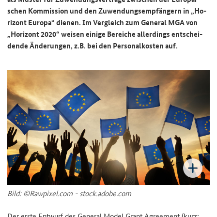
schen Kom­mis­si­on und den Zu­wen­dungs­emp­fän­gern in „Ho­
ri­zont Eu­ro­pa“ die­nen. Im Ver­gleich zum Ge­ne­ral MGA von
„Ho­ri­zont 2020“ wei­sen ei­ni­ge Be­rei­che al­ler­dings ent­schei­
den­de Än­de­run­gen, z.B. bei den Per­so­nal­kos­ten auf.
Bild: ©Raw­pi­xel.com - stock.adobe.com
Der erste Ent­wurf des
General Model Grant Agreement
(kurz: