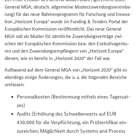
Ge­ne­ral MGA; deutsch: all­ge­mei­ne Mus­ter­zu­wen­dungs­ver­ein­ba­
rung) für das neue Rah­men­pro­gramm für For­schung und In­no­va­
ti­on „Ho­ri­zont Eu­ro­pa“ wurde im
Funding & Tenders Portal
der
Eu­ro­päi­schen Kom­mis­si­on ver­öf­fent­licht. Das neue Ge­ne­ral
MGA soll als Mus­ter für sämt­li­che Zu­wen­dungs­ver­trä­ge zwi­
schen der Eu­ro­päi­schen Kom­mis­si­on bzw. den Exe­ku­tiv­agen­tu­
ren und den Zu­wen­dungs­emp­fän­gern von „Ho­ri­zont Eu­ro­pa“
die­nen, wie es be­reits in „Ho­ri­zont 2020“ der Fall war.
Auf­bau­end auf dem Ge­ne­ral MGA von „Ho­ri­zont 2020“ gibt es
al­ler­dings ei­ni­ge Än­de­run­gen, die u. a. die fol­gen­den Be­rei­che
um­fas­sen:
Per­so­nal­kos­ten (Be­stim­mung mit­tels eines Ta­ges­sat­
zes)
Au­dits (Er­hö­hung des Schwel­len­werts auf EUR
430.000 für die Ver­pflich­tung, ein Prüf­zer­ti­fi­kat ein­
zu­rei­chen; Mög­lich­keit durch
Systems and Process