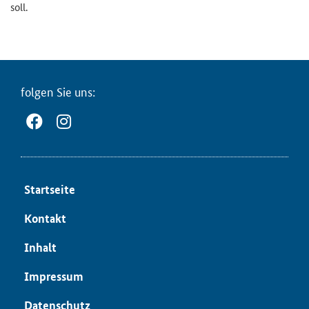
soll.
fol­gen Sie uns:
Start­sei­te
Kon­takt
In­halt
Im­pres­sum
Da­ten­schutz