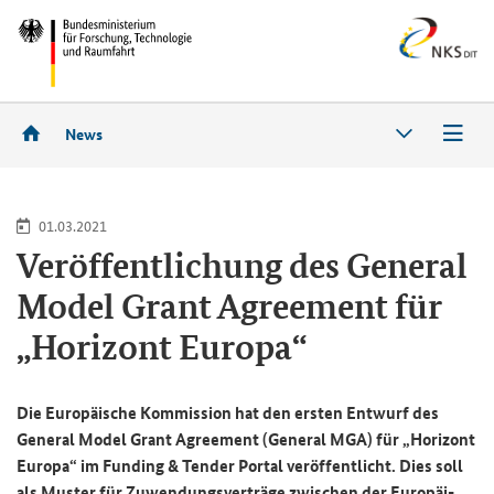
News
01.03.2021
Ver­öf­fent­li­chung des
General
Model Grant Agreement
für
„Ho­ri­zont Eu­ro­pa“
Die Eu­ro­päi­sche Kom­mis­si­on hat den ers­ten Ent­wurf des
General Model Grant Agreement
(Ge­ne­ral MGA) für „Ho­ri­zont
Eu­ro­pa“ im
Funding & Tender
Por­tal ver­öf­fent­licht. Dies soll
als Mus­ter für Zu­wen­dungs­ver­trä­ge zwi­schen der Eu­ro­päi­