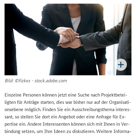
Bild: ©fiz­kes - stock.adobe.com
Ein­zel­ne Per­so­nen kön­nen jetzt eine Suche nach Pro­jekt­be­tei­
lig­ten für An­trä­ge star­ten, dies war bis­her nur auf der Or­ga­ni­sa­ti­
ons­ebe­ne mög­lich. Fin­den Sie ein Aus­schrei­bungs­the­ma in­ter­es­
sant, so stel­len Sie dort ein An­ge­bot oder eine An­fra­ge für Ex­
per­ti­se ein. An­de­re In­ter­es­sen­ten kön­nen sich mit Ihnen in Ver­
bin­dung set­zen, um Ihre Ideen zu dis­ku­tie­ren. Wei­te­re In­for­ma­