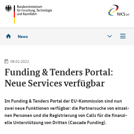
News
08.02.2022
Funding & Tenders Portal
:
Neue Ser­vices ver­füg­bar
Im
Funding & Tenders Portal
der EU-​Kommission sind nun
zwei neue Funk­tio­nen ver­füg­bar: die Part­ner­su­che von ein­zel­
nen Per­so­nen und die Re­gis­trie­rung von
Calls
für die fi­nan­zi­
el­le Un­ter­stüt­zung von Drit­ten (
Cascade Funding
).