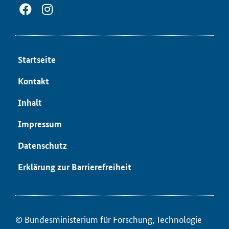
Start­sei­te
Kon­takt
In­halt
Im­pres­sum
Da­ten­schutz
Er­klä­rung zur Bar­rie­re­frei­heit
© Bun­des­mi­nis­te­ri­um für ­For­schung, Tech­no­lo­gie