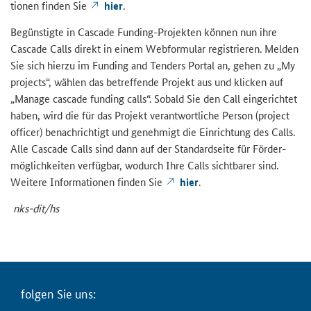
tio­nen fin­den Sie
hier
.
Be­güns­tig­te in
Cascade Funding
-​Projekten kön­nen nun ihre
Cascade Calls
di­rekt in einem Web­for­mu­lar re­gis­trie­ren. Mel­den
Sie sich hier­zu im
Funding and Tenders Portal
an, gehen zu „
My
projects
“, wäh­len das be­tref­fen­de Pro­jekt aus und kli­cken auf
„
Manage cascade funding calls
“. So­bald Sie den
Call
ein­ge­rich­tet
haben, wird die für das Pro­jekt ver­ant­wort­li­che Per­son (
project
officer
) be­nach­rich­tigt und ge­neh­migt die Ein­rich­tung des
Calls
.
Alle
Cascade Calls
sind dann auf der Stan­dard­sei­te für För­der­
mög­lich­kei­ten ver­füg­bar, wo­durch Ihre
Calls
sicht­ba­rer sind.
Wei­te­re In­for­ma­tio­nen fin­den Sie
hier
.
nks-​dit/hs
fol­gen Sie uns: