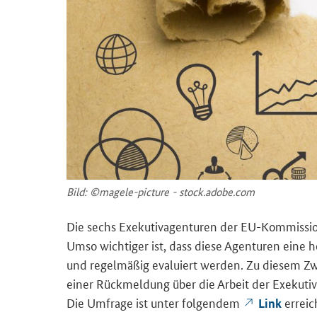
Bild: ©magele-​picture - stock.adobe.com
Die sechs Exe­ku­tiv­agen­tu­ren der EU-​Kommissi
Umso wich­ti­ger ist, dass diese Agen­tu­ren eine ho
und re­gel­mä­ßig eva­lu­iert wer­den. Zu die­sem
einer Rück­mel­dung über die Ar­beit der Exe­ku­t
Die Um­fra­ge ist unter fol­gen­dem
er­reic
Link