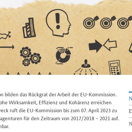
on bil­den das Rück­grat der Ar­beit der EU-​Kommission.
N
he Wirk­sam­keit, Ef­fi­zi­enz und Ko­hä­renz er­rei­chen
 Zweck ruft die EU-​Kommission bis zum 07. April 2023 zu
E
iv­agen­tu­ren für den Zeit­raum von 2017/2018 – 2021 auf.
N
h­bar.