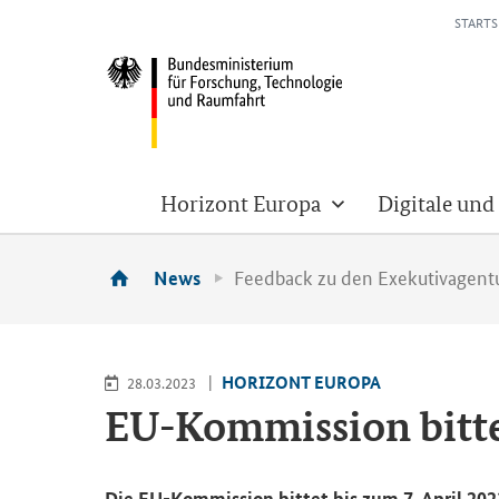
STARTS
Horizont Europa
Digitale und
Feedback zu den Exekutivagent
News
HO­RI­ZONT EU­RO­PA
28.03.2023
EU-​Kommission bit­te
Die EU-​Kommission bit­tet bis zum 7. April 2023 