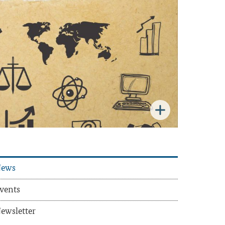
ews
vents
ews­let­ter