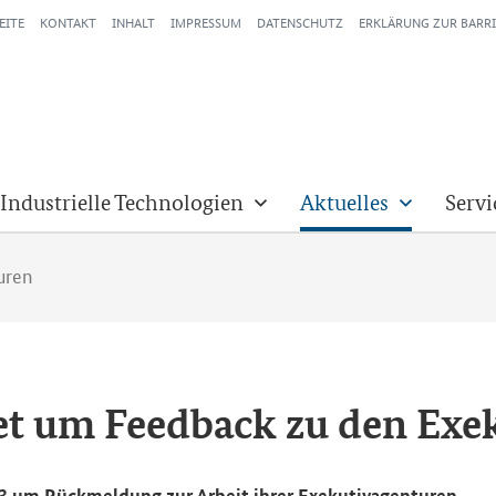
EITE
KONTAKT
INHALT
IMPRESSUM
DATENSCHUTZ
ERKLÄRUNG ZUR BARRI
 Industrielle Technologien
Aktuelles
Servi
uren
t um Feed­back zu den Exe­ku
um Rück­mel­dung zur Ar­beit ihrer Exe­ku­tiv­agen­tu­ren.