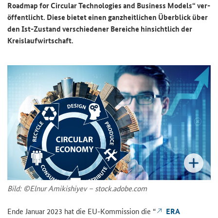
Roadmap for Circular Technologies and Business Models
“ ver­
öf­fent­licht. Diese bie­tet einen ganz­heit­li­chen Über­blick über
den Ist-​Zustand ver­schie­de­ner Be­rei­che hin­sicht­lich der
Kreis­lauf­wirt­schaft.
Bild: ©Elnur Amikis­hi­y­ev – stock.adobe.com
Ende Ja­nu­ar 2023 hat die EU-​Kommission die “
ERA