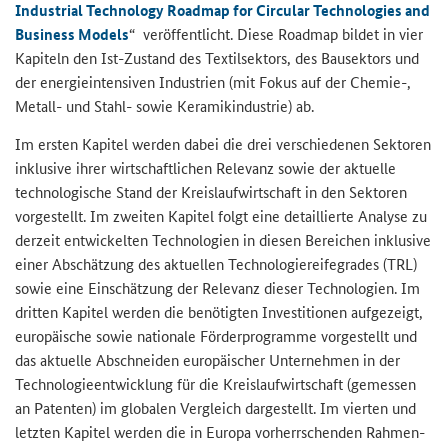
Industrial Technology Roadmap for Circular Technologies and
Business Models
“ ver­öf­fent­licht. Diese
Roadmap
bil­det in vier
Ka­pi­teln den Ist-​Zustand des Tex­til­sek­tors, des Bau­sek­tors und
der en­er­gie­in­ten­si­ven In­dus­trien (mit Fokus auf der Chemie-​,
Metall-​ und Stahl-​ sowie Ke­ra­mik­in­dus­trie) ab.
Im ers­ten Ka­pi­tel wer­den dabei die drei ver­schie­de­nen Sek­to­ren
in­klu­si­ve ihrer wirt­schaft­li­chen Re­le­vanz sowie der ak­tu­el­le
tech­no­lo­gi­sche Stand der Kreis­lauf­wirt­schaft in den Sek­to­ren
vor­ge­stellt. Im zwei­ten Ka­pi­tel folgt eine de­tail­lier­te Ana­ly­se zu
der­zeit ent­wi­ckel­ten Tech­no­lo­gien in die­sen Be­rei­chen in­klu­si­ve
einer Ab­schät­zung des ak­tu­el­len Tech­no­lo­gie­rei­fe­gra­des (TRL)
sowie eine Ein­schät­zung der Re­le­vanz die­ser Tech­no­lo­gien. Im
drit­ten Ka­pi­tel wer­den die be­nö­tig­ten In­ves­ti­tio­nen auf­ge­zeigt,
eu­ro­päi­sche sowie na­tio­na­le För­der­pro­gram­me vor­ge­stellt und
das ak­tu­el­le Ab­schnei­den eu­ro­päi­scher Un­ter­neh­men in der
Tech­no­lo­gie­ent­wick­lung für die Kreis­lauf­wirt­schaft (ge­mes­sen
an Pa­ten­ten) im glo­ba­len Ver­gleich dar­ge­stellt. Im vier­ten und
letz­ten Ka­pi­tel wer­den die in Eu­ro­pa vor­herr­schen­den Rah­men­