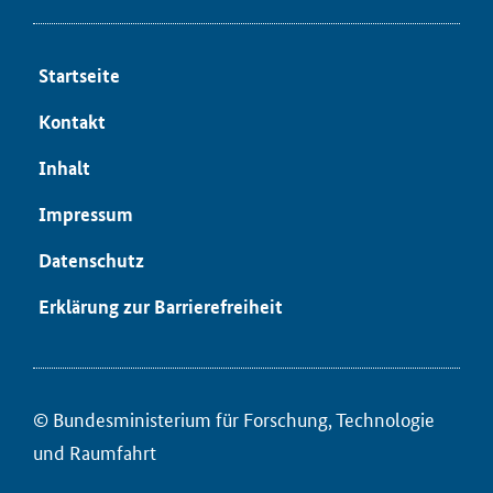
Start­sei­te
Kon­takt
In­halt
Im­pres­sum
Da­ten­schutz
Er­klä­rung zur Bar­rie­re­frei­heit
© Bun­des­mi­nis­te­ri­um für ­For­schung, Tech­no­lo­gie
und Raum­fahrt