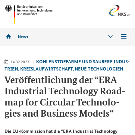
News
KOH­LEN­STOFF­AR­ME UND SAU­BE­RE IN­DUS­
14.02.2023
TRIEN, KREIS­LAUF­WIRT­SCHAFT, NEUE TECH­NO­LO­GIEN
Ver­öf­fent­li­chung der “ERA
In­dus­tri­al Tech­no­lo­gy Road­
map for Cir­cu­lar Tech­no­lo­
gies and Busi­ness Mo­dels“
Die EU-​Kommission hat die “
ERA Industrial Technology