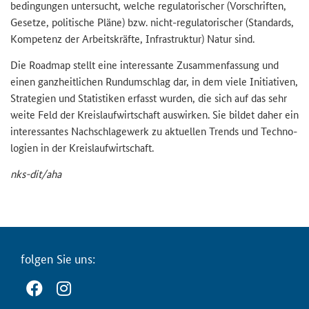
be­din­gun­gen un­ter­sucht, wel­che re­gu­la­to­ri­scher (Vor­schrif­ten,
Ge­set­ze, po­li­ti­sche Pläne) bzw. nicht-​regulatorischer (Stan­dards,
Kom­pe­tenz der Ar­beits­kräf­te, In­fra­struk­tur) Natur sind.
Die
Roadmap
stellt eine in­ter­es­san­te Zu­sam­men­fas­sung und
einen ganz­heit­li­chen Rund­um­schlag dar, in dem viele In­itia­ti­ven,
Stra­te­gien und Sta­tis­ti­ken er­fasst wur­den, die sich auf das sehr
weite Feld der Kreis­lauf­wirt­schaft aus­wir­ken. Sie bil­det daher ein
in­ter­es­san­tes Nach­schla­ge­werk zu ak­tu­el­len Trends und Tech­no­
lo­gien in der Kreis­lauf­wirt­schaft.
nks-​dit/aha
fol­gen Sie uns: