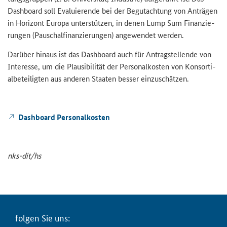
Dashboard
soll Eva­lu­ie­ren­de bei der Be­gut­ach­tung von An­trä­gen
in Ho­ri­zont Eu­ro­pa un­ter­stüt­zen, in denen
Lump Sum
Fi­nan­zie­
run­gen (Pau­schal­fi­nan­zie­run­gen) an­ge­wen­det wer­den.
Dar­über hin­aus ist das
Dashboard
auch für An­trag­stel­len­de von
In­ter­es­se, um die Plau­si­bi­li­tät der Per­so­nal­kos­ten von Kon­sor­ti­
al­be­tei­lig­ten aus an­de­ren Staa­ten bes­ser ein­zu­schät­zen.
Da­sh­board Per­so­nal­kos­ten
nks-​dit/hs
fol­gen Sie uns: