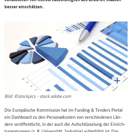
bes­ser ein­schät­zen.
Bild: ©stock­pics - stock.adobe.com
Die Eu­ro­päi­sche Kom­mis­si­on hat im
Funding & Tenders
Por­tal
ein
Dashboard
zu den Per­so­nal­kos­ten von ver­schie­de­nen Län­
dern ver­öf­fent­licht, in der auch die Auf­schlüs­se­lung der Ein­rich­
tungs­grup­pen (z. B. Uni­ver­si­tät, In­dus­trie) auf­ge­führt ist. Das