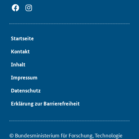
Start­sei­te
Kon­takt
In­halt
Im­pres­sum
Da­ten­schutz
Er­klä­rung zur Bar­rie­re­frei­heit
© Bun­des­mi­nis­te­ri­um für ­For­schung, Tech­no­lo­gie