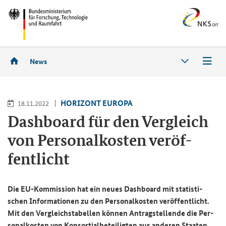
News
HO­RI­ZONT EU­RO­PA
18.11.2022
Dashboard
für den Ver­gleich
von Per­so­nal­kos­ten ver­öf­
fent­licht
Die EU-​Kommission hat ein neues
Dashboard
mit sta­tis­ti­
schen In­for­ma­tio­nen zu den Per­so­nal­kos­ten ver­öf­fent­licht.
Mit den Ver­gleichs­ta­bel­len kön­nen An­trag­stel­len­de die Per­
so­nal­kos­ten von Kon­sor­ti­al­be­tei­lig­ten aus an­de­ren Staa­ten