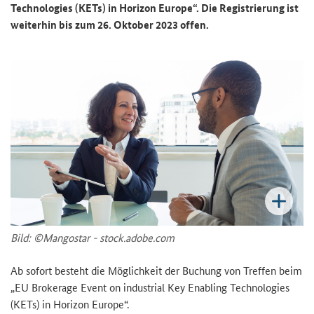
Technologies (KETs) in Horizon Europe
“. Die Re­gis­trie­rung ist
wei­ter­hin bis zum 26. Ok­to­ber 2023 offen.
Bild: ©Man­gostar - stock.adobe.com
Ab so­fort be­steht die Mög­lich­keit der Bu­chung von Tref­fen beim
„
EU Brokerage Event on industrial Key Enabling Technologies
(KETs) in Horizon Europe
“.