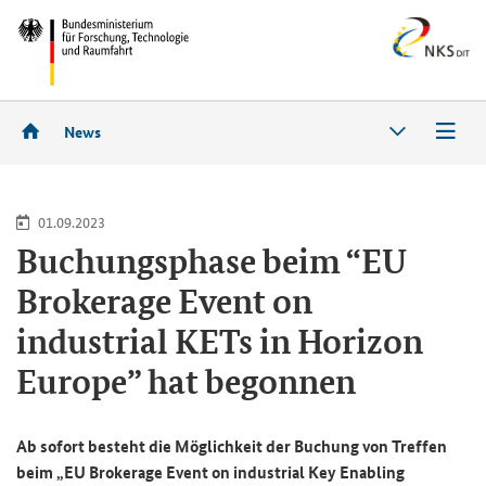
News
01.09.2023
Bu­chungs­pha­se beim “
EU
Brokerage Event on
industrial KETs in Horizon
Europe
” hat be­gon­nen
Ab so­fort be­steht die Mög­lich­keit der Bu­chung von Tref­fen
beim „
EU Brokerage Event on industrial Key Enabling