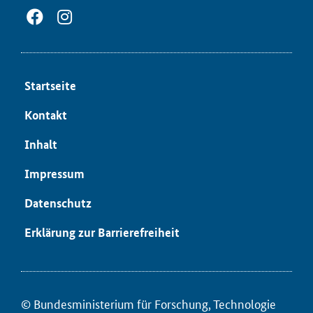
Start­sei­te
Kon­takt
In­halt
Im­pres­sum
Da­ten­schutz
Er­klä­rung zur Bar­rie­re­frei­heit
© Bun­des­mi­nis­te­ri­um für ­For­schung, Tech­no­lo­gie