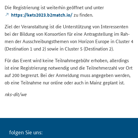
Die Re­gis­trie­rung ist wei­ter­hin ge­öff­net und unter
https://kets2023.b2match.io/
zu fin­den.
Ziel der Ver­an­stal­tung ist die Un­ter­stüt­zung von In­ter­es­sen­ten
bei der Bil­dung von Kon­sor­ti­en für eine An­trag­stel­lung im Rah­
men der Aus­schrei­bungs­the­men von Ho­ri­zon Eu­ro­pe in
Cluster
4
(
Destination
1 und 2) sowie in
Cluster
5 (
Destination
2).
Für das Event wird keine Teil­nah­me­ge­bühr er­ho­ben, al­ler­dings
ist eine Re­gis­trie­rung not­wen­dig und die Teil­neh­mer­zahl vor Ort
auf 200 be­grenzt. Bei der An­mel­dung muss an­ge­ge­ben wer­den,
ob eine Teil­nah­me nur on­line oder auch in Mainz ge­plant ist.
nks-​dit/we
fol­gen Sie uns: