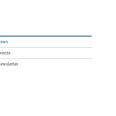
ews
vents
ews­let­ter