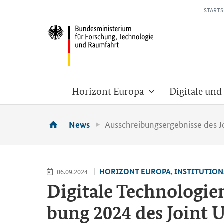
STARTS
Horizont Europa
Digitale und
Ausschreibungsergebnisse des Jo
News
HO­RI­ZONT EU­RO­PA, IN­STI­TU­TIO­
06.09.2024
Di­gi­ta­le Tech­no­lo­g
bung 2024 des Joint U