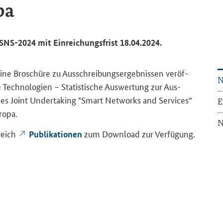
pa
NS-2024 mit Ein­rei­chungs­frist 18.04.2024.
e Bro­schü­re zu Aus­schrei­bungs­er­geb­nis­sen ver­öf­
N
­le Tech­no­lo­gien – Sta­tis­ti­sche Aus­wer­tung zur Aus­
des
Joint Undertaking "Smart Networks and Services“
E
ro­pa.
N
reich
zum Down­load zur Ver­fü­gung.
Pu­bli­ka­tio­nen