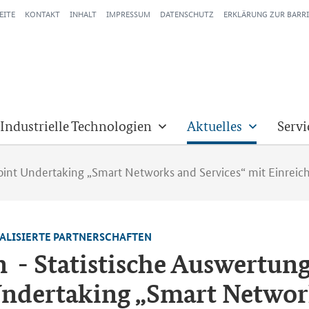
EITE
KONTAKT
INHALT
IMPRESSUM
DATENSCHUTZ
ERKLÄRUNG ZUR BARRI
 Industrielle Technologien
Aktuelles
Servi
int Undertaking „Smart Networks and Services“ mit Einreich
NA­LI­SIER­TE PART­NER­SCHAF­TEN
ien - Sta­tis­ti­sche Aus­wer­tu
n­der­ta­king „Smart Net­wor