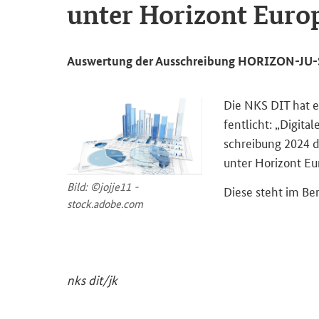
unter Ho­ri­zont Eu­ro­
Aus­wer­tung der Aus­schrei­bung HORIZON-​JU-S
Die NKS DIT hat ein
fent­licht: „Di­gi­ta
schrei­bung 2024 
unter Ho­ri­zont Eu­
Bild: ©jojje11 -
Diese steht im Be­
stock.adobe.com
nks dit/jk