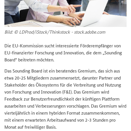
Bild: © LD­Prod/iStock/Think­stock - stock.adobe.com
Die EU-​Kommission sucht in­ter­es­sier­te För­der­emp­fän­ger von
EU-​finanzierter For­schung und In­no­va­ti­on, die dem „
Sounding
Board
“ bei­tre­ten möch­ten.
Das
Sounding Board
ist ein be­ra­ten­des Gre­mi­um, das sich aus
etwa 20-25 Mit­glie­dern zu­sam­men­setzt, dar­un­ter Part­ner und
Stakeholder
des Öko­sys­tems für die Ver­brei­tung und Nut­zung
von For­schung und In­no­va­ti­on (F&I). Das Gre­mi­um wird
Feedback
zur Be­nut­zer­freund­lich­keit der künf­ti­gen Platt­form
aus­ar­bei­ten und Ver­bes­se­run­gen vor­schla­gen. Das Gre­mi­um wird
vier­tel­jähr­lich in einem hy­bri­den For­mat zu­sam­men­kom­men,
mit einem er­war­te­ten Ar­beits­auf­wand von 2-3 Stun­den pro
Monat auf frei­wil­li­ger Basis.