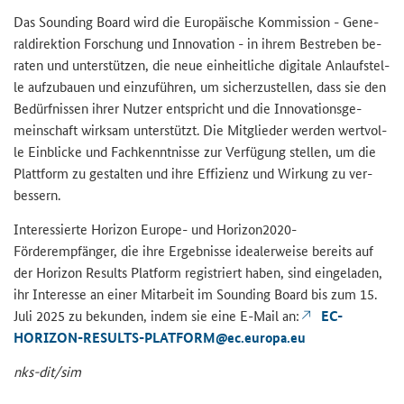
Das
Sounding Board
wird die Eu­ro­päi­sche Kom­mis­si­on - Ge­ne­
ral­di­rek­ti­on For­schung und In­no­va­ti­on - in ihrem Be­stre­ben be­
ra­ten und un­ter­stüt­zen, die neue ein­heit­li­che di­gi­ta­le An­lauf­stel­
le auf­zu­bau­en und ein­zu­füh­ren, um si­cher­zu­stel­len, dass sie den
Be­dürf­nis­sen ihrer Nut­zer ent­spricht und die In­no­va­ti­ons­ge­
mein­schaft wirk­sam un­ter­stützt. Die Mit­glie­der wer­den wert­vol­
le Ein­bli­cke und Fach­kennt­nis­se zur Ver­fü­gung stel­len, um die
Platt­form zu ge­stal­ten und ihre Ef­fi­zi­enz und Wir­kung zu ver­
bes­sern.
In­ter­es­sier­te Ho­ri­zon Europe-​ und Horizon2020-​
Förderempfänger, die ihre Er­geb­nis­se idea­ler­wei­se be­reits auf
der
Horizon Results Platform
re­gis­triert haben, sind ein­ge­la­den,
ihr In­ter­es­se an einer Mit­ar­beit im
Sounding Board
bis zum 15.
Juli 2025 zu be­kun­den, indem sie eine E-​Mail an:
EC-​
HORIZON-RESULTS-PLATFORM@ec.eu­ro­pa.eu
nks-​dit/sim