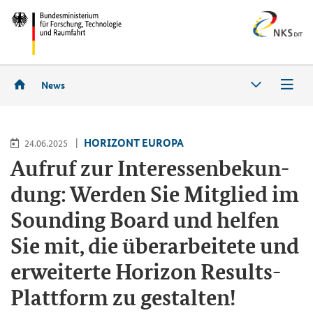
News
HO­RI­ZONT EU­RO­PA
24.06.2025
Auf­ruf zur In­ter­es­sen­be­kun­
dung: Wer­den Sie Mit­glied im
Soun­ding Board und hel­fen
Sie mit, die über­ar­bei­te­te und
er­wei­ter­te Ho­ri­zon Results-​
Plattform zu ge­stal­ten!