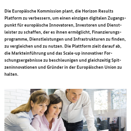
Die Eu­ro­päi­sche Kom­mis­si­on plant, die
Horizon Results
Platform
zu ver­bes­sern, um einen ein­zi­gen di­gi­ta­len Zu­gangs­
punkt für eu­ro­päi­sche In­no­va­to­ren, In­ves­to­ren und Dienst­
leis­ter zu schaf­fen, der es ihnen er­mög­licht, Fi­nan­zie­rungs­
pro­gram­me, Dienst­leis­tun­gen und In­fra­struk­tu­ren zu fin­den,
zu ver­glei­chen und zu nut­zen. Die Platt­form zielt dar­auf ab,
die Markt­ein­füh­rung und das
Scale-up
in­no­va­ti­ver For­
schungs­er­geb­nis­se zu be­schleu­ni­gen und gleich­zei­tig Spit­
zen­in­no­va­tio­nen und Grün­der in der Eu­ro­päi­schen Union zu
hal­ten.