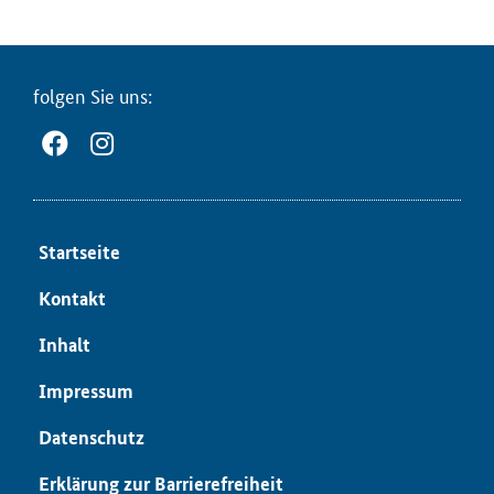
fol­gen Sie uns:
Start­sei­te
Kon­takt
In­halt
Im­pres­sum
Da­ten­schutz
Er­klä­rung zur Bar­rie­re­frei­heit