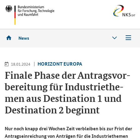
News
HO­RI­ZONT EU­RO­PA
18.01.2024
Fi­na­le Phase der An­trags­vor­
be­rei­tung für In­dus­trie­the­
men aus De­sti­na­ti­on 1 und
De­sti­na­ti­on 2 be­ginnt
Nur noch knapp drei Wo­chen Zeit ver­blei­ben bis zur Frist der
An­trags­ein­rei­chung von An­trä­gen für die In­dus­trie­the­men