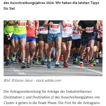
des Aus­schrei­bungs­jah­res 2024. Wir haben die letz­ten Tipps
für Sie!
Bild: ©Goran Jakus - stock.adobe.com
Die An­trags­vor­be­rei­tung für An­trä­ge der In­dus­trie­the­men
(
Destination 1 und Destination 2
) des Aus­schrei­bungs­jah­res von
Cluster
4 gehen in die fi­na­le Phase. Die Frist für die An­trags­ein­