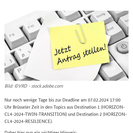
Bild: ©VRD - stock.adobe.com
Nur noch we­ni­ge Tage bis zur
Deadline
am 07.02.2024 17:00
Uhr Brüs­se­ler Zeit in den To­pics aus De­sti­na­ti­on 1 (
HORIZON-
CL4-2024-TWIN-TRANSITION
) und De­sti­na­ti­on 2 (
HORIZON-
CL4-2024-RESILIENCE
).
Daher hier nun ein wich­ti­ger Hin­weis: