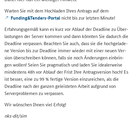
War­ten Sie mit dem Hoch­la­den Ihres An­trags auf dem
Funding&Tenders-Portal
nicht bis zur letz­ten Mi­nu­te!
Er­fah­rungs­ge­mäß kann es kurz vor Ab­lauf der
Deadline
zu Über­
las­tun­gen der Ser­ver kom­men und dann könn­ten Sie da­durch die
Deadline
ver­pas­sen. Be­ach­ten Sie auch, dass sie die hoch­ge­la­de­
ne Ver­si­on bis zur
Deadline
immer wie­der mit einer neuen Ver­
si­on über­schrei­ben kön­nen, falls sie noch Än­de­run­gen ein­brin­
gen wol­len! Seien Sie prag­ma­tisch und laden Sie idea­ler­wei­se
min­des­tens 48h vor Ab­lauf der Frist Ihre An­trags­ver­si­on hoch! Es
ist bes­ser, eine zu 99 % fer­ti­ge Ver­si­on ein­zu­rei­chen, als die
Deadline
nach der gan­zen ge­leis­te­ten Ar­beit auf­grund von
Server
pro­ble­men zu ver­pas­sen.
Wir wün­schen Ihnen viel Er­folg!
nks-​dit/sim