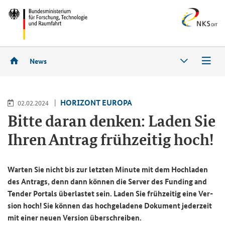
News
HO­RI­ZONT EU­RO­PA
02.02.2024
Bitte daran den­ken: Laden Sie
Ihren An­trag früh­zei­tig hoch!
War­ten Sie nicht bis zur letz­ten Mi­nu­te mit dem Hoch­la­den
des An­trags, denn dann kön­nen die
Server
des
Funding and
Tender Portals
über­las­tet sein. Laden Sie früh­zei­tig eine Ver­
si­on hoch! Sie kön­nen das hoch­ge­la­de­ne Do­ku­ment je­der­zeit
mit einer neuen Ver­si­on über­schrei­ben.