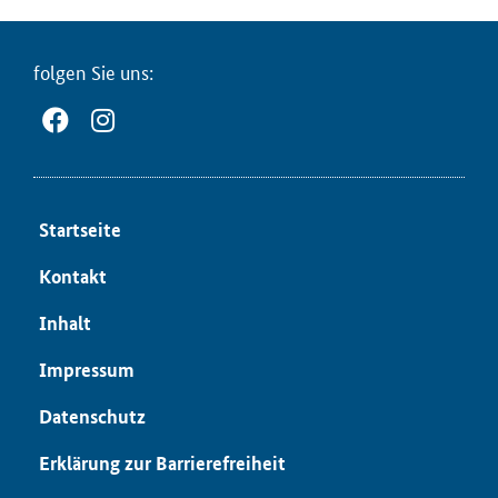
fol­gen Sie uns:
Start­sei­te
Kon­takt
In­halt
Im­pres­sum
Da­ten­schutz
Er­klä­rung zur Bar­rie­re­frei­heit