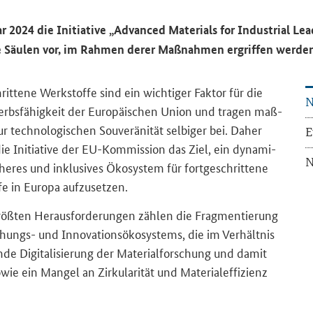
 2024 die In­itia­ti­ve
„Advanced Materials for Industrial Le
n­te Säu­len vor, im Rah­men derer Maß­nah­men er­grif­fen wer­den
rit­te­ne Werk­stof­fe sind ein wich­ti­ger Fak­tor für die
N
rbs­fä­hig­keit der Eu­ro­päi­schen Union und tra­gen maß­
r tech­no­lo­gi­schen Sou­ve­rä­ni­tät sel­bi­ger bei. Daher
E
die In­itia­ti­ve der EU-​Kommission das Ziel, ein dy­na­mi­
N
he­res und in­klu­si­ves Öko­sys­tem für fort­ge­schrit­te­ne
e in Eu­ro­pa auf­zu­set­zen.
ß­ten Her­aus­for­de­run­gen zäh­len die Frag­men­tie­rung
ungs-​ und In­no­va­ti­ons­öko­sys­tems, die im Ver­hält­nis
n­de Di­gi­ta­li­sie­rung der Ma­te­ri­al­for­schung und damit
wie ein Man­gel an Zir­ku­la­ri­tät und Ma­te­ri­al­ef­fi­zi­enz