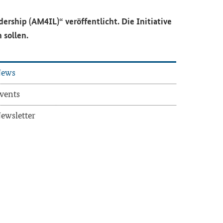
adership (AM4IL)“
ver­öf­fent­licht. Die In­itia­ti­ve
 sol­len.
ews
vents
ews­let­ter