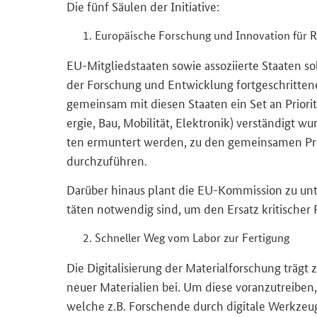
Die fünf Säu­len der In­itia­ti­ve:
Eu­ro­päi­sche For­schung und In­no­va­ti­on für Re­
EU-​Mitgliedstaaten sowie as­so­zi­ier­te Staa­ten sol
der For­schung und Ent­wick­lung fort­ge­schrit­te­
ge­mein­sam mit die­sen Staa­ten ein Set an Prio­ri­tä­
er­gie, Bau, Mo­bi­li­tät, Elek­tro­nik) ver­stän­digt w
ten er­mun­tert wer­den, zu den ge­mein­sa­men Prio­
durch­zu­füh­ren.
Dar­über hin­aus plant die EU-​Kommission zu un­ter­
tä­ten not­wen­dig sind, um den Er­satz kri­ti­scher Ro
Schnel­ler Weg vom Labor zur Fer­ti­gung
Die Di­gi­ta­li­sie­rung der Ma­te­ri­al­for­schung tr
neuer Ma­te­ria­li­en bei. Um diese vor­an­zu­trei­ben
wel­che z.B. For­schen­de durch di­gi­ta­le Werk­zeu