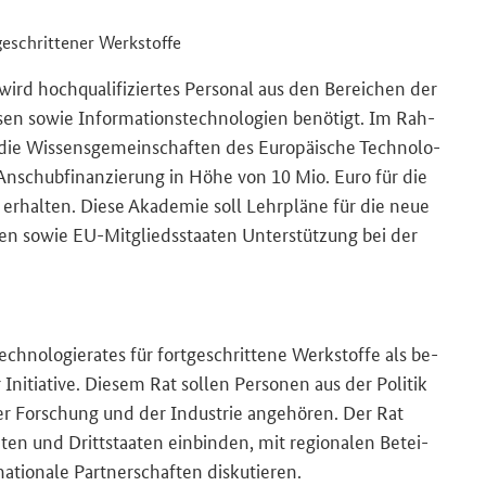
­schrit­te­ner Werk­stof­fe
wird hoch­qua­li­fi­zier­tes Per­so­nal aus den Be­rei­chen der
­sen sowie In­for­ma­ti­ons­tech­no­lo­gien be­nö­tigt. Im Rah­
ie Wis­sens­ge­mein­schaf­ten des Eu­ro­päi­sche Tech­no­lo­
 An­schub­fi­nan­zie­rung in Höhe von 10 Mio. Euro für die
 er­hal­ten. Diese Aka­de­mie soll Lehr­plä­ne für die neue
bei­ten sowie EU-​Mitgliedsstaaten Un­ter­stüt­zung bei der
­lo­gie­ra­tes für fort­ge­schrit­te­ne Werk­stof­fe als be­
­itia­ti­ve. Die­sem Rat sol­len Per­so­nen aus der Po­li­tik
For­schung und der In­dus­trie an­ge­hö­ren. Der Rat
a­ten und Dritt­staa­ten ein­bin­den, mit re­gio­na­len Be­tei­
­tio­na­le Part­ner­schaf­ten dis­ku­tie­ren.