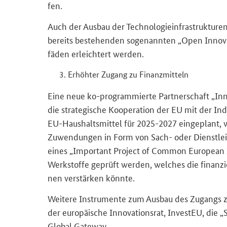
fen.
Auch der Aus­bau der Tech­no­lo­gie­in­fra­struk­tu­r
be­reits be­stehen­den so­ge­nann­ten
„Open Innova
fä­den er­leich­tert wer­den.
Er­höh­ter Zu­gang zu Fi­nanz­mit­teln
Eine neue ko-​programmierte Part­ner­schaft
„Inn
die stra­te­gi­sche Ko­ope­ra­ti­on der EU mit der In­
EU-​Haushaltsmittel für 2025-​2027 ein­ge­plant, wob
Zu­wen­dun­gen in Form von Sach- oder Dienst­leis­
eines
„Important Project of Common European 
Werk­stof­fe ge­prüft wer­den, wel­ches die fi­nan­zi­el
nen ver­stär­ken könn­te.
Wei­te­re In­stru­men­te zum Aus­bau des Zu­gangs zu 
der eu­ro­päi­sche In­no­va­ti­ons­rat,
InvestEU
, die
„
Global Gateway
.