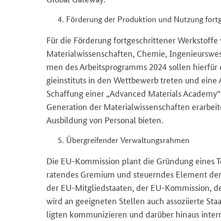
För­de­rung der Pro­duk­ti­on und Nut­zung fort­ge
Für die För­de­rung fort­ge­schrit­te­ner Werk­stof­fe 
Ma­te­ri­al­wis­sen­schaf­ten, Che­mie, In­ge­nieurs­we
men des Ar­beits­pro­gramms 2024 sol­len hier­für d
gie­in­sti­tuts in den Wett­be­werb tre­ten und eine
Schaf­fung einer „Ad­van­ced Ma­te­ri­als Aca­de­my“
Ge­nera­ti­on der Ma­te­ri­al­wis­sen­schaf­ten er­ar­
Aus­bil­dung von Per­so­nal bie­ten.
Über­grei­fen­der Ver­wal­tungs­rah­men
Die EU-​Kommission plant die Grün­dung eines Tech­no
ra­ten­des Gre­mi­um und steu­ern­des Ele­ment der In
der EU-​Mitgliedstaaten, der EU-​Kommission, der 
wird an ge­eig­ne­ten Stel­len auch as­so­zi­ier­te Sta
lig­ten kom­mu­ni­zie­ren und dar­über hin­aus in­ter­na