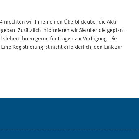
4 möch­ten wir Ihnen einen Über­blick über die Ak­ti­
ve geben. Zu­sätz­lich in­for­mie­ren wir Sie über die ge­plan­
ste­hen Ihnen gerne für Fra­gen zur Ver­fü­gung. Die
 Eine Re­gis­trie­rung ist nicht er­for­der­lich, den Link zur