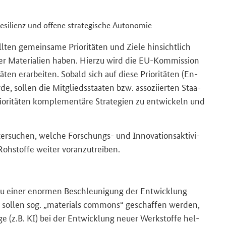
si­li­enz und of­fe­ne stra­te­gi­sche Au­to­no­mie
l­ten ge­mein­sa­me Prio­ri­tä­ten und Ziele hin­sicht­lich
ner Ma­te­ria­li­en haben. Hier­zu wird die EU-​Kommission
ten er­ar­bei­ten. So­bald sich auf diese Prio­ri­tä­ten (En­
urde, sol­len die Mit­glieds­staa­ten bzw. as­so­zi­ier­ten Staa­
ri­tä­ten kom­ple­men­tä­re Stra­te­gien zu ent­wi­ckeln und
su­chen, wel­che Forschungs-​ und In­no­va­ti­ons­ak­ti­vi­
h­stof­fe wei­ter vor­an­zu­trei­ben.
ägt zu einer enor­men Be­schleu­ni­gung der Ent­wick­lung
, sol­len sog.
„materials commons“
ge­schaf­fen wer­den,
­ge (z.B. KI) bei der Ent­wick­lung neuer Werk­stof­fe hel­