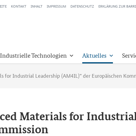
EITE
KONTAKT
INHALT
IMPRESSUM
DATENSCHUTZ
ERKLÄRUNG ZUR BARRI
 Industrielle Technologien
Aktuelles
Servi
als for Industrial Leadership (AM4IL)” der Europäischen Kom
ed Materials for Industria
m­mis­si­on