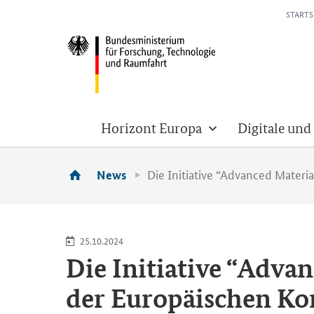
STARTS
Horizont Europa
Digitale und
Die Initiative “Advanced Materi
News
25.10.2024
Die In­itia­ti­ve “
Advanc
der Eu­ro­päi­schen Ko