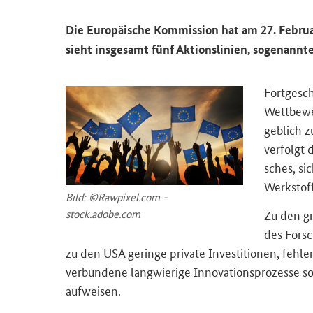
Die Eu­ro­päi­sche Kom­mis­si­on hat am 27. Fe­bru­ar
sieht ins­ge­samt fünf Ak­ti­ons­li­ni­en, so­ge­nan
Fort­ge­sch
Wett­be­we
geb­lich zu
ver­folgt 
sches, si­c
Werk­stof­f
Bild: ©Raw­pi­xel.com -
Zu den grö
stock.adobe.com
des Forsch
zu den USA ge­rin­ge pri­va­te In­ves­ti­tio­nen, feh­le
ver­bun­de­ne lang­wie­ri­ge In­no­va­ti­ons­pro­zes­se so
auf­wei­sen.