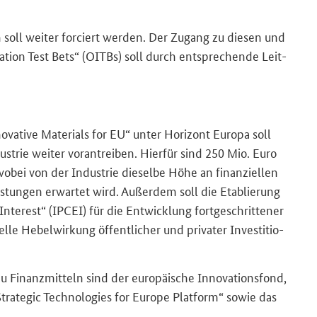
en soll wei­ter for­ciert wer­den. Der Zu­gang zu die­sen und
tion Test Bets“
(OITBs) soll durch ent­spre­chen­de Leit­
ovative Materials for EU“
unter Ho­ri­zont Eu­ro­pa soll
dus­trie wei­ter vor­an­trei­ben. Hier­für sind 250 Mio. Euro
ei von der In­dus­trie die­sel­be Höhe an fi­nan­zi­el­len
tun­gen er­war­tet wird. Au­ßer­dem soll die Eta­blie­rung
Interest“
(IPCEI) für die Ent­wick­lung fort­ge­schrit­te­ner
­le He­bel­wir­kung öf­fent­li­cher und pri­va­ter In­ves­ti­tio­
Fi­nanz­mit­teln sind der eu­ro­päi­sche In­no­va­ti­ons­fond,
Strategic Technologies for Europe Platform“
sowie das