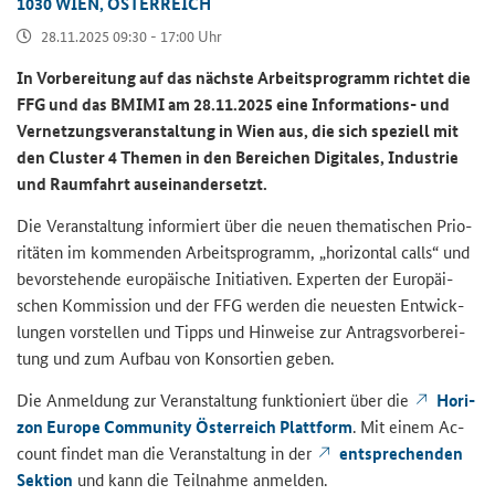
030 WIEN, ÖS­TER­REICH
28.11.2025 09:30 - 17:00 Uhr
In Vor­be­rei­tung auf das nächs­te Ar­beits­pro­gramm rich­tet die
FFG und das BMIMI am 28.11.2025 eine Informations-​ und
Ver­net­zungs­ver­an­stal­tung in Wien aus, die sich spe­zi­ell mit
den
Cluster
4 The­men in den Be­rei­chen Di­gi­ta­les, In­dus­trie
und Raum­fahrt aus­ein­an­der­setzt.
Die Ver­an­stal­tung in­for­miert über die neuen the­ma­ti­schen Prio­
ri­tä­ten im kom­men­den Ar­beits­pro­gramm, „
horizontal calls
“ und
be­vor­ste­hen­de eu­ro­päi­sche In­itia­ti­ven. Ex­per­ten der Eu­ro­päi­
schen Kom­mis­si­on und der FFG wer­den die neu­es­ten Ent­wick­
lun­gen vor­stel­len und Tipps und Hin­wei­se zur An­trags­vor­be­rei­
tung und zum Auf­bau von Kon­sor­ti­en geben.
Die An­mel­dung zur Ver­an­stal­tung funk­tio­niert über die
Ho­ri­
zon Eu­ro­pe Com­mu­ni­ty Ös­ter­reich Platt­form
. Mit einem Ac­
count fin­det man die Ver­an­stal­tung in der
ent­spre­chen­den
Sek­ti­on
und kann die Teil­nah­me an­mel­den.