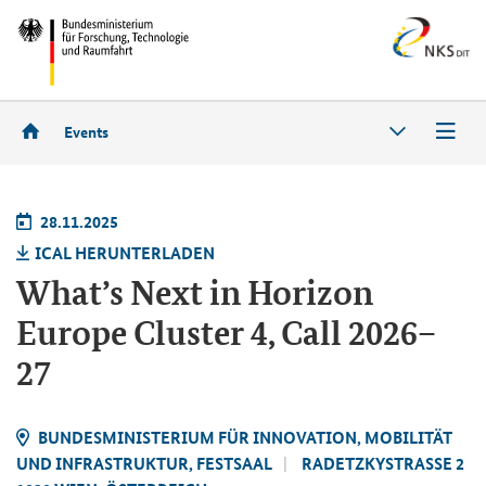
Events
28.11.2025
ICAL HER­UN­TER­LA­DEN
What’s Next in Horizon
Europe Cluster 4, Call 2026–
27
BUN­DES­MI­NIS­TE­RI­UM FÜR IN­NO­VA­TI­ON, MO­BI­LI­TÄT
UND IN­FRA­STRUK­TUR, FEST­SAAL
RA­DETZ­KY­STRA­SSE 2 1