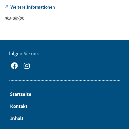
Wei­te­re In­for­ma­tio­nen
nks-​dit/pk
fol­gen Sie uns:
Start­sei­te
Kon­takt
In­halt