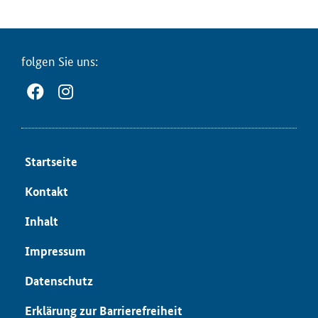
fol­gen Sie uns:
Start­sei­te
Kon­takt
In­halt
Im­pres­sum
Da­ten­schutz
Er­klä­rung zur Bar­rie­re­frei­heit