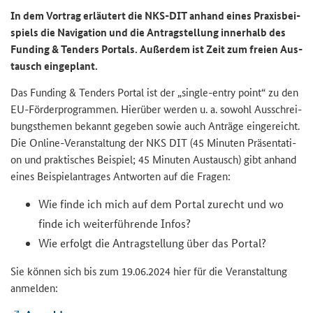
In dem Vor­trag er­läu­tert die NKS-​DIT an­hand eines Pra­xis­bei­
spiels die Na­vi­ga­ti­on und die An­trag­stel­lung in­ner­halb des
Funding & Tenders Portals
. Au­ßer­dem ist Zeit zum frei­en Aus­
tausch ein­ge­plant.
Das
Funding & Tenders
Por­tal ist der „
single-entry point
“ zu den
EU-​Förderprogrammen. Hier­über wer­den u. a. so­wohl Aus­schrei­
bungs­the­men be­kannt ge­ge­ben sowie auch An­trä­ge ein­ge­reicht.
Die Online-​Veranstaltung der NKS DIT (45 Mi­nu­ten Prä­sen­ta­ti­
on und prak­ti­sches Bei­spiel; 45 Mi­nu­ten Aus­tausch) gibt an­hand
eines Bei­spiel­an­tra­ges Ant­wor­ten auf die Fra­gen:
Wie finde ich mich auf dem Por­tal zu­recht und wo
finde ich wei­ter­füh­ren­de Infos?
Wie er­folgt die An­trag­stel­lung über das Por­tal?
Sie kön­nen sich bis zum 19.06.2024 hier für die Ver­an­stal­tung
an­mel­den: