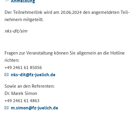
An­mel­dung
Der Teil­neh­mer­link wird am 20.06.2024 den an­ge­mel­de­ten Teil­
neh­mern mit­ge­teilt.
nks-​dit/sim
Fra­gen zur Ver­an­stal­tung kön­nen Sie all­ge­mein an die Hot­line
rich­ten:
+49 2461 61 85056
nks-​dit@fz-​juelich.de
Sowie an den Re­fe­ren­ten:
Dr. Marek Simon
+49 2461 61 4863
m.simon@fz-​juelich.de