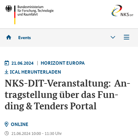
Events
21.06.2024
HO­RI­ZONT EU­RO­PA
ICAL HER­UN­TER­LA­DEN
NKS-​DIT-Veranstaltung: An­
trag­stel­lung über das Fun­
ding & Ten­ders Por­tal
ON­LINE
21.06.2024 10:00 - 11:30 Uhr