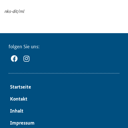
nks-​dit/ml
fol­gen Sie uns:
Start­sei­te
Kon­takt
In­halt
Im­pres­sum