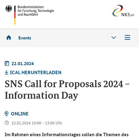
Events
22.01.2024
ICAL HER­UN­TER­LA­DEN
SNS Call for Proposals 2024 –
Information Day
ON­LINE
22.01.2024 10:00 - 13:00 Uhr
Im Rah­men eines In­for­ma­ti­ons­ta­ges sol­len die The­men des