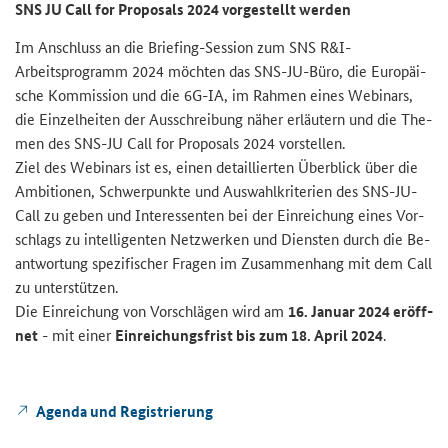
SNS JU Call for Proposals
2024 vor­ge­stellt wer­den
Im An­schluss an die
Briefing-Session
zum
SNS R&I
-​
Arbeitsprogramm 2024 möch­ten das
SNS-JU
-Büro, die Eu­ro­päi­
sche Kom­mis­si­on und die
6G-IA
, im Rah­men eines We­bi­nars,
die Ein­zel­hei­ten der
Aus­schrei­bung
näher er­läu­tern und die The­
men des
SNS-JU Call for Proposals
2024 vor­stel­len.
Ziel des We­bi­nars ist es, einen de­tail­lier­ten Über­blick über die
Am­bi­tio­nen, Schwer­punk­te und
Aus­wahl­kri­te­ri­en
des
SNS-JU-
Call
zu geben und In­ter­es­sen­ten bei der Ein­rei­chung eines Vor­
schlags zu in­tel­li­gen­ten Netz­wer­ken und Diens­ten durch die Be­
ant­wor­tung spe­zi­fi­scher Fra­gen im Zu­sam­men­hang mit dem
Call
zu un­ter­stüt­zen.
Die Ein­rei­chung von Vor­schlä­gen wird am
16. Ja­nu­ar 2024 er­öff­
net
- mit einer
Ein­rei­chungs­frist bis zum 18. April 2024
.
Agen­da und Re­gis­trie­rung