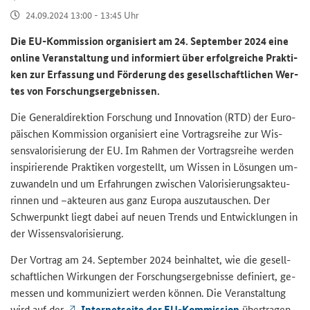
24.09.2024 13:00 - 13:45 Uhr
Die EU-​Kommission or­ga­ni­siert am 24. Sep­tem­ber 2024 eine
on­line Ver­an­stal­tung und in­for­miert über er­folg­rei­che Prak­ti­
ken zur Er­fas­sung und För­de­rung des ge­sell­schaft­li­chen Wer­
tes von For­schungs­er­geb­nis­sen.
Die Ge­ne­ral­di­rek­ti­on For­schung und In­no­va­ti­on (RTD) der Eu­ro­
päi­schen Kom­mis­si­on or­ga­ni­siert eine Vor­trags­rei­he zur Wis­
sens­va­lo­ri­sie­rung der EU. Im Rah­men der Vor­trags­rei­he wer­den
in­spi­rie­ren­de Prak­ti­ken vor­ge­stellt, um Wis­sen in Lö­sun­gen um­
zu­wan­deln und um Er­fah­run­gen zwi­schen Va­lo­ri­sie­rungs­ak­teu­
rin­nen und –ak­teu­ren aus ganz Eu­ro­pa aus­zu­tau­schen. Der
Schwer­punkt liegt dabei auf neuen Trends und Ent­wick­lun­gen in
der Wis­sens­va­lo­ri­sie­rung.
Der Vor­trag am 24. Sep­tem­ber 2024 be­inhal­tet, wie die ge­sell­
schaft­li­chen Wir­kun­gen der For­schungs­er­geb­nis­se de­fi­niert, ge­
mes­sen und kom­mu­ni­ziert wer­den kön­nen. Die Ver­an­stal­tung
wird auf der
In­ter­net­sei­te der EU-​Kommission
über­tra­gen.