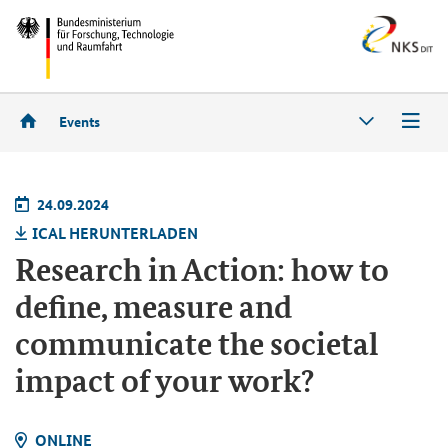
Events
24.09.2024
ICAL HER­UN­TER­LA­DEN
Research in Action: how to
define, measure and
communicate the societal
impact of your work?
ON­LINE