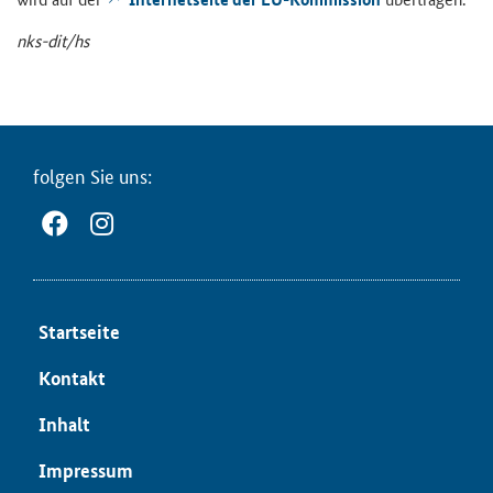
nks-​dit/hs
fol­gen Sie uns:
Start­sei­te
Kon­takt
In­halt
Im­pres­sum