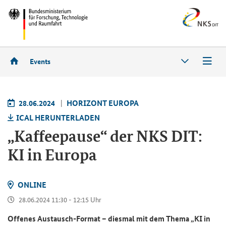
Events
28.06.2024
HO­RI­ZONT EU­RO­PA
ICAL HER­UN­TER­LA­DEN
„Kaf­fee­pau­se“ der NKS DIT:
KI in Eu­ro­pa
ON­LINE
28.06.2024 11:30 - 12:15 Uhr
Of­fe­nes Austausch-​Format – dies­mal mit dem Thema „KI in