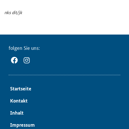
nks dit/jk
fol­gen Sie uns:
Start­sei­te
Kon­takt
In­halt
Im­pres­sum