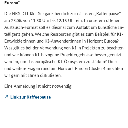
Eu­ro­pa“
Die NKS DIT lädt Sie ganz herz­lich zur nächs­ten „Kaf­fee­pau­se“
am 28.06. von 11:30 Uhr bis 12:15 Uhr ein. In un­se­rem of­fe­nen
Austausch-​Format soll es dies­mal zum Auf­takt um künst­li­che In­
tel­li­genz gehen. Wel­che Res­sour­cen gibt es zum Bei­spiel für KI-​
Entwickler:innen und KI-​Anwender:innen in Ho­ri­zont Eu­ro­pa?
Was gilt es bei der Ver­wen­dung von KI in Pro­jek­ten zu be­ach­ten
und wie kön­nen KI-​bezogene Pro­jekt­er­geb­nis­se bes­ser ge­nutzt
wer­den, um das eu­ro­päi­sche KI-​Ökosystem zu stär­ken? Diese
und wei­te­re Fra­gen rund um Ho­ri­zont Eu­ro­pa Clus­ter 4 möch­ten
wir gern mit Ihnen dis­ku­tie­ren.
Eine An­mel­dung ist nicht not­wen­dig.
Link zur Kaf­fee­pau­se