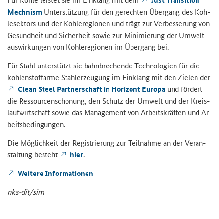
Just Transition
Mechnism
Un­ter­stüt­zung für den ge­rech­ten Über­gang des Koh­
le­sek­tors und der Koh­le­re­gio­nen und trägt zur Ver­bes­se­rung von
Ge­sund­heit und Si­cher­heit sowie zur Mi­ni­mie­rung der Um­welt­
aus­wir­kun­gen von Koh­le­re­gio­nen im Über­gang bei.
Für Stahl un­ter­stützt sie bahn­bre­chen­de Tech­no­lo­gien für die
koh­len­stoff­ar­me Stahl­er­zeu­gung im Ein­klang mit den Zie­len der
Clean Steel Partnerschaft in Horizont Europa
und för­dert
die Res­sour­cen­scho­nung, den Schutz der Um­welt und der Kreis­
lauf­wirt­schaft sowie das Ma­nage­ment von Ar­beits­kräf­ten und Ar­
beits­be­din­gun­gen.
Die Mög­lich­keit der Re­gis­trie­rung zur Teil­nah­me an der Ver­an­
stal­tung be­steht
hier
.
Wei­te­re In­for­ma­tio­nen
nks-​dit/sim