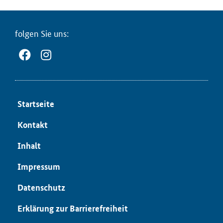
fol­gen Sie uns:
Start­sei­te
Kon­takt
In­halt
Im­pres­sum
Da­ten­schutz
Er­klä­rung zur Bar­rie­re­frei­heit