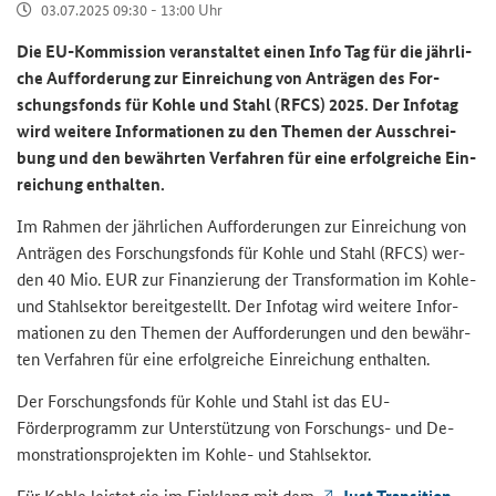
03.07.2025 09:30 - 13:00 Uhr
Die EU-​Kommission ver­an­stal­tet einen Info Tag für die jähr­li­
che Auf­for­de­rung zur Ein­rei­chung von An­trä­gen des For­
schungs­fonds für Kohle und Stahl (RFCS) 2025. Der In­fo­tag
wird wei­te­re In­for­ma­tio­nen zu den The­men der Aus­schrei­
bung und den be­währ­ten Ver­fah­ren für eine er­folg­rei­che Ein­
rei­chung ent­hal­ten.
Im Rah­men der jähr­li­chen Auf­for­de­run­gen zur Ein­rei­chung von
An­trä­gen des For­schungs­fonds für Kohle und Stahl (RFCS) wer­
den 40 Mio. EUR zur Fi­nan­zie­rung der Trans­for­ma­ti­on im Kohle-​
und Stahl­sek­tor be­reit­ge­stellt. Der In­fo­tag wird wei­te­re In­for­
ma­tio­nen zu den The­men der Auf­for­de­run­gen und den be­währ­
ten Ver­fah­ren für eine er­folg­rei­che Ein­rei­chung ent­hal­ten.
Der For­schungs­fonds für Kohle und Stahl ist das EU-​
Förderprogramm zur Un­ter­stüt­zung von Forschungs-​ und De­
mons­tra­ti­ons­pro­jek­ten im Kohle-​ und Stahl­sek­tor.
Für Kohle leis­tet sie im Ein­klang mit dem