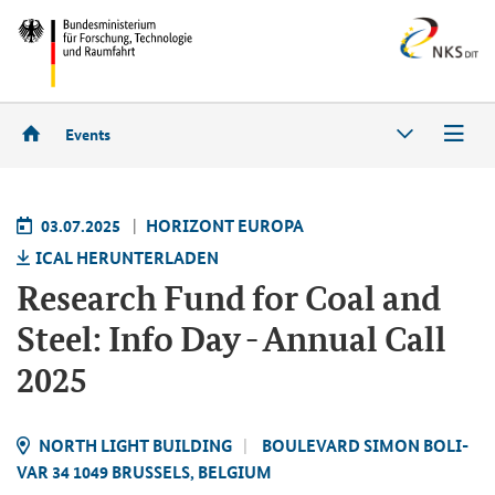
Events
03.07.2025
HO­RI­ZONT EU­RO­PA
ICAL HER­UN­TER­LA­DEN
Re­se­arch Fund for Coal and
Steel: Info Day - An­nu­al Call
2025
NORTH LIGHT BUIL­DING
BOU­LE­VARD SIMON BO­LI­
VAR 34 1049 BRUSSELS, BEL­GI­UM