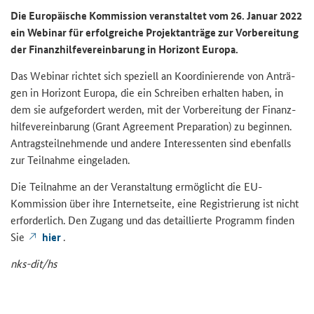
Die Eu­ro­päi­sche Kom­mis­si­on ver­an­stal­tet vom 26. Ja­nu­ar 2022
ein
Webinar
für er­folg­rei­che Pro­jekt­an­trä­ge zur Vor­be­rei­tung
der Fi­nanz­hil­fe­ver­ein­ba­rung in Ho­ri­zont Eu­ro­pa.
Das We­bi­nar rich­tet sich spe­zi­ell an Ko­or­di­nie­ren­de von An­trä­
gen in Ho­ri­zont Eu­ro­pa, die ein Schrei­ben er­hal­ten haben, in
dem sie auf­ge­for­dert wer­den, mit der Vor­be­rei­tung der Fi­nanz­
hil­fe­ver­ein­ba­rung (
Grant Agreement Preparation
) zu be­gin­nen.
An­trags­teil­neh­men­de und an­de­re In­ter­es­sen­ten sind eben­falls
zur Teil­nah­me ein­ge­la­den.
Die Teil­nah­me an der Ver­an­stal­tung er­mög­licht die EU-​
Kommission über ihre In­ter­net­sei­te, eine Re­gis­trie­rung ist nicht
er­for­der­lich. Den Zu­gang und das de­tail­lier­te Pro­gramm fin­den
Sie
hier
.
nks-​dit/hs