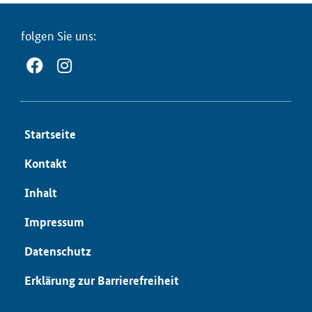
fol­gen Sie uns:
Start­sei­te
Kon­takt
In­halt
Im­pres­sum
Da­ten­schutz
Er­klä­rung zur Bar­rie­re­frei­heit