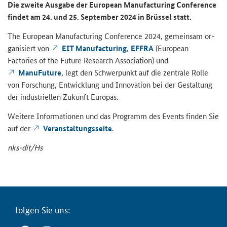
Die zwei­te Aus­ga­be der
European Manufacturing Conference
fin­det am 24. und 25. Sep­tem­ber 2024 in Brüs­sel statt.
The
European Manufacturing Conference
2024, ge­mein­sam or­
ga­ni­siert von
EIT
Manufacturing
,
EFFRA
(
European
Factories of the Future Research Association)
und
ManuFuture
, legt den Schwer­punkt auf die zen­tra­le Rolle
von For­schung, Ent­wick­lung und In­no­va­ti­on bei der Ge­stal­tung
der in­dus­tri­el­len Zu­kunft Eu­ro­pas.
Wei­te­re In­for­ma­tio­nen und das Pro­gramm des Events fin­den Sie
auf der
Ver­an­stal­tungs­sei­te
.
nks-​dit/Hs
fol­gen Sie uns: