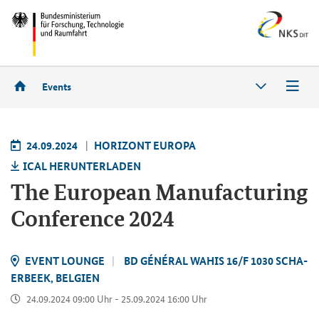
Events
24.09.2024
HO­RI­ZONT EU­RO­PA
ICAL HER­UN­TER­LA­DEN
The Eu­ropean Ma­nu­fac­tu­ring
Con­fe­rence 2024
EVENT LOUNGE
BD GÉNÉRAL WAHIS 16/F 1030 SCHA­
ER­BEEK, BEL­GI­EN
24.09.2024 09:00 Uhr - 25.09.2024 16:00 Uhr