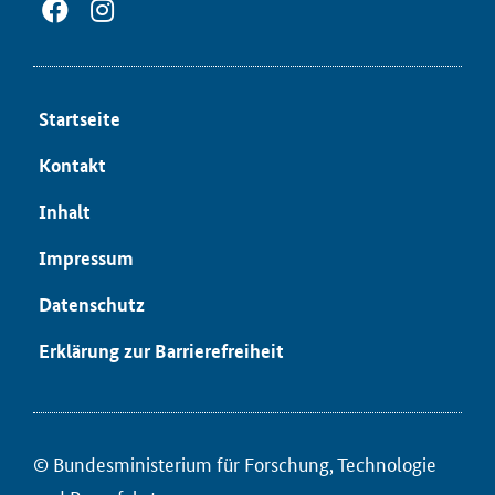
Start­sei­te
Kon­takt
In­halt
Im­pres­sum
Da­ten­schutz
Er­klä­rung zur Bar­rie­re­frei­heit
© Bun­des­mi­nis­te­ri­um für ­For­schung, Tech­no­lo­gie