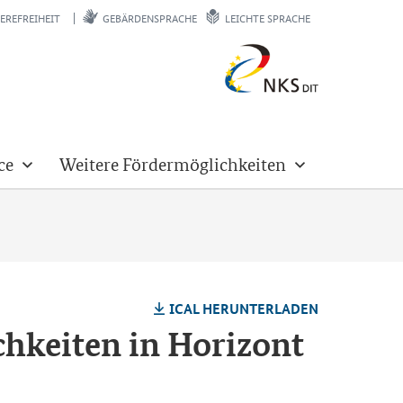
EREFREIHEIT
GEBÄRDENSPRACHE
LEICHTE SPRACHE
ce
Weitere Fördermöglichkeiten
ICAL HER­UN­TER­LA­DEN
­kei­ten in Ho­ri­zont