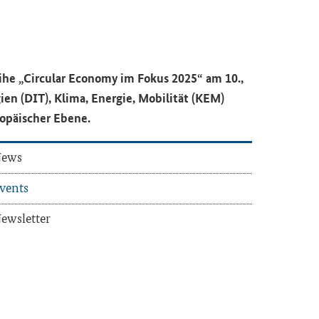
ihe „
Circular Economy
im Fokus 2025“ am 10.,
­gien (DIT), Klima, En­er­gie, Mo­bi­li­tät (KEM)
ro­päi­scher Ebene.
ews
vents
ews­let­ter