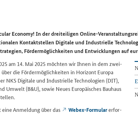
cular Economy
! In der drei­tei­li­gen Online-​Veranstaltungsre
­na­len Kon­takt­stel­len Di­gi­ta­le und In­dus­tri­el­le Tech­no­lo
ra­te­gien, För­der­mög­lich­kei­ten und Ent­wick­lun­gen auf eu­
s 2025 am 14. Mai 2025 möch­ten wir Ihnen in dem zwei­
N
 über die För­der­mög­lich­kei­ten in Ho­ri­zont Eu­ro­pa
KS Di­gi­ta­le und In­dus­tri­el­le Tech­no­lo­gien (DIT),
E
e und Um­welt (B&U), sowie Neues Eu­ro­päi­sches Bau­haus
N
tel­len.
 ist eine An­mel­dung über das
er­for­
Webex-​Formular