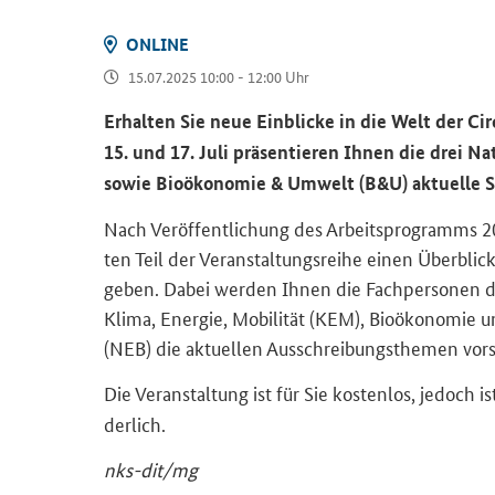
ON­LINE
15.07.2025 10:00 - 12:00 Uhr
Er­hal­ten Sie neue Ein­bli­cke in die Welt der
Cir
15. und 17. Juli prä­sen­tie­ren Ihnen die drei Na­tio
sowie Bio­öko­no­mie & Um­welt (B&U) ak­tu­el­le St
Nach Ver­öf­fent­li­chung des Ar­beits­pro­gramm
ten Teil der Ver­an­stal­tungs­rei­he einen Über­blick
geben. Dabei wer­den Ihnen die Fach­per­so­nen der N
Klima, En­er­gie, Mo­bi­li­tät (KEM), Bio­öko­no­mi
(NEB) die ak­tu­el­len Aus­schrei­bungs­the­men vor­s
Die Ver­an­stal­tung ist für Sie kos­ten­los, je­doch
der­lich.
nks-​dit/mg