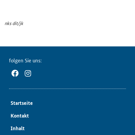
nks dit/jk
fol­gen Sie uns:
Start­sei­te
Kon­takt
In­halt