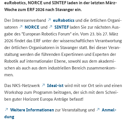
eu­Ro­bo­tics, NORCE und SIN­TEF laden in der letz­ten März-​
Woche zum ERF 2026 nach Sta­van­ger ein.
Der In­ter­es­sen­ver­band
eu­Ro­bo­tics
und die ört­li­chen Or­ga­ni­
sa­to­ren
NORCE
und
SIN­TEF
laden Sie zur nächs­ten Aus­
ga­be des "Eu­ropean Ro­bo­tics Forum" ein. Vom 23. bis 27. März
2026 fin­det das ERF unter der wis­sen­schaft­li­chen Ver­ant­wor­tung
der ört­li­chen Or­ga­ni­sa­to­ren in Sta­van­ger statt. Bei die­ser Ver­an­
stal­tung wer­den die füh­ren­den Ex­per­tin­nen und Ex­per­ten der
Ro­bo­tik auf in­ter­na­tio­na­ler Ebene, so­wohl aus dem aka­de­mi­
schen als auch aus dem in­dus­tri­el­len Be­reich zu­sam­men­kom­
men.
Das NKS-​Netzwerk
Ideal-​ist
wird mit vor Ort sein und einen
Work­shop zum Pro­gramm bei­tra­gen, der sich mit dem Schrei­
ben guter Ho­ri­zont Eu­ro­pa An­trä­ge be­fasst!
Wei­te­re In­for­ma­tio­nen
zur Ver­an­stal­tung und
An­mel­
dung