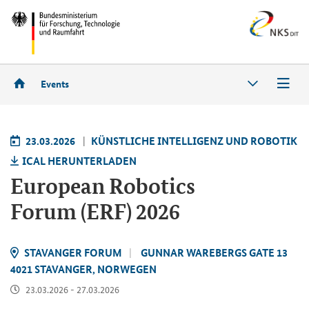
Events
23.03.2026
KÜNST­LI­CHE IN­TEL­LI­GENZ UND RO­BO­TIK
ICAL HER­UN­TER­LA­DEN
European Robotics
Forum
(ERF) 2026
STA­VAN­GER FORUM
GUN­NAR WA­RE­BERGS GATE 13
4021 STA­VAN­GER, NOR­WE­GEN
23.03.2026 - 27.03.2026