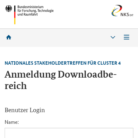
NA­TIO­NA­LES STA­KE­HOL­DERTREF­FEN FÜR CLUS­TER 4
An­mel­dung Down­load­be­
reich
Be­nut­zer Login
Name: