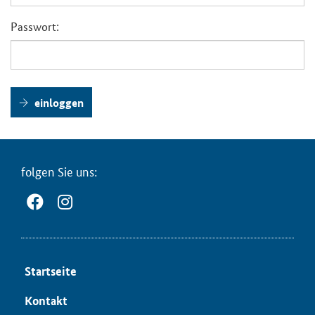
Passwort:
einloggen
fol­gen Sie uns:
Start­sei­te
Kon­takt