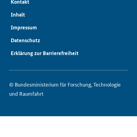
Kon­takt
In­halt
Im­pres­sum
Da­ten­schutz
Er­klä­rung zur Bar­rie­re­frei­heit
© Bun­des­mi­nis­te­ri­um für ­For­schung, Tech­no­lo­gie
und Raum­fahrt