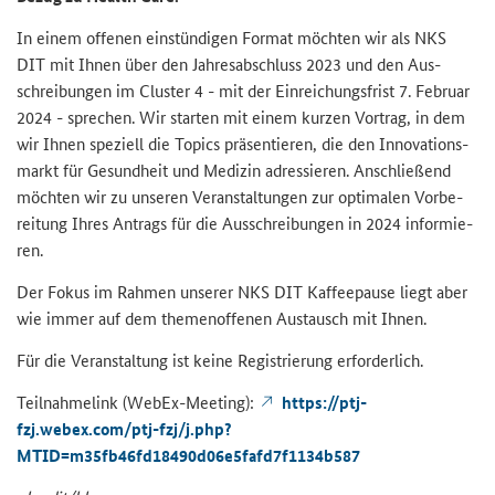
In einem of­fe­nen ein­stün­di­gen For­mat möch­ten wir als NKS
DIT mit Ihnen über den Jah­res­ab­schluss 2023 und den Aus­
schrei­bun­gen im
Cluster
4 - mit der Ein­rei­chungs­frist 7. Fe­bru­ar
2024 - spre­chen. Wir star­ten mit einem kur­zen Vor­trag, in dem
wir Ihnen spe­zi­ell die
Topics
prä­sen­tie­ren, die den In­no­va­ti­ons­
markt für Ge­sund­heit und Me­di­zin adres­sie­ren. An­schlie­ßend
möch­ten wir zu un­se­ren Ver­an­stal­tun­gen zur op­ti­ma­len Vor­be­
rei­tung Ihres An­trags für die Aus­schrei­bun­gen in 2024 in­for­mie­
ren.
Der Fokus im Rah­men un­se­rer NKS DIT Kaf­fee­pau­se liegt aber
wie immer auf dem the­men­of­fe­nen Aus­tausch mit Ihnen.
Für die Ver­an­stal­tung ist keine Re­gis­trie­rung er­for­der­lich.
Teil­nah­me­link (WebEx-​Meeting):
https://ptj-​
fzj.webex.com/ptj-​fzj/j.php?
MTID=m35fb46fd18490d06e5fafd7f1134b587