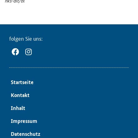
nks-​dit/bl
fol­gen Sie uns:
Start­sei­te
Kon­takt
In­halt
Im­pres­sum
Da­ten­schutz