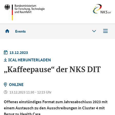
Events
13.12.2023
ICAL HER­UN­TER­LA­DEN
„Kaf­fee­pau­se“ der NKS DIT
ON­LINE
13.12.2023 11:30 - 12:15 Uhr
Of­fe­nes ein­stün­di­ges For­mat zum Jah­res­ab­schluss 2023 mit
einem Aus­tausch zu den Aus­schrei­bun­gen in
Cluster
4 mit
Bezug zu
Health Care
.