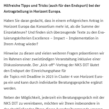
Hilf­rei­che Tipps und Tricks (auch für den End­spurt) bei der
An­trag­stel­lung in Ho­ri­zont Eu­ro­pa.
Haben Sie daran ge­dacht, dass in einem er­folg­rei­chen An­trag in
Ho­ri­zont Eu­ro­pa das Kon­sor­ti­um mehr ist, als die Summe der
Ein­zel­ak­teu­re? Und fin­den sich über­zeu­gen­de Texte zu den Eva­
lu­ie­rungs­kri­te­ri­en
Excellence
–
Impact
–
Implementation
in
Ihrem An­trag wie­der?
Hin­wei­se zu die­sen und vie­len wei­te­ren Fra­gen prä­sen­tie­ren wir
im Rah­men einer zwei­stün­di­gen Ver­an­stal­tung in­klu­si­ve einer
Dis­kus­si­ons­run­de. Der „
kick-off
“-​Vortrag der NKS DIT läu­tet
den End­spurt der Ein­rei­chungs­pha­se für
die
Topics
mit
Deadline
in 2023 in
Cluster
4 von Ho­ri­zont Eu­ro­
pa ein und kann durch in­di­vi­du­el­le Be­ra­tungs­ge­sprä­che er­gänzt
wer­den.
Neben der Mög­lich­keit, je­der­zeit ein Be­ra­tungs­ge­spräch mit der
NKS DIT zu ver­ein­ba­ren, möch­ten wir Ihnen ins­be­son­de­re in
der ab­schlie­ßen­den Phase die­ser Aus­schrei­bungs­run­de un­se­ren