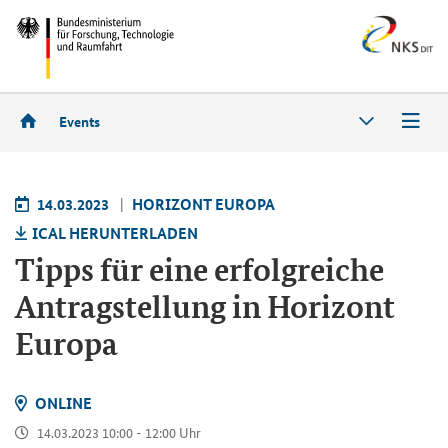
Events
14.03.2023
HO­RI­ZONT EU­RO­PA
ICAL HER­UN­TER­LA­DEN
Tipps für eine er­folg­rei­che
An­trag­stel­lung in Ho­ri­zont
Eu­ro­pa
ON­LINE
14.03.2023 10:00 - 12:00 Uhr