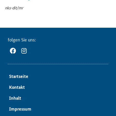
nks-​dit/mr
fol­gen Sie uns:
Start­sei­te
Kon­takt
In­halt
Im­pres­sum