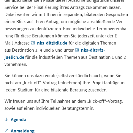
Ser­vice bei der Fi­na­li­sie­rung ihres An­trags zu­kom­men las­sen.
Dabei wer­fen wir mit Ihnen in se­pa­ra­ten, bi­la­te­ra­len Ge­sprä­chen
einen Blick auf Ihren An­trag, um mög­li­che ab­schlie­ßen­de Ver­
bes­se­run­gen zu iden­ti­fi­zie­ren. Eine in­di­vi­du­el­le Ter­min­ver­ein­ba­
rung für diese Be­ra­tun­gen kön­nen Sie je­der­zeit unter der E-​
Mail-Adresse
nks-​dit@dlr.de
für die di­gi­ta­len The­men
aus De­sti­na­ti­on 3, 4 und 6 und unter
nks-​dit@fz-​
juelich.de
für die in­dus­tri­el­len The­men aus De­sti­na­ti­on 1 und 2
vor­neh­men.
Sie kön­nen uns dazu vorab (selbst­ver­ständ­lich auch, wenn Sie
nicht am „
kick-off
“-​Vortrag teil­neh­men) Ihre Pro­jekt­an­trä­ge in
jedem Sta­di­um für eine bi­la­te­ra­le Be­ra­tung zu­sen­den.
Wir freu­en uns auf Ihre Teil­nah­me an dem „
kick-off
“-​Vortrag,
sowie auf einen in­di­vi­du­el­len Be­ra­tungs­ter­min.
Agen­da
An­mel­dung