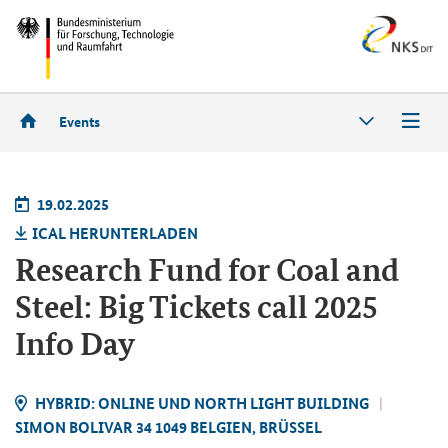
Events
19.02.2025
ICAL HER­UN­TER­LA­DEN
Research Fund for Coal and
Steel: Big Tickets call 2025
Info Day
HY­BRID: ON­LINE UND NORTH LIGHT BUIL­DING
SIMON BO­LI­VAR 34 1049 BEL­GI­EN, BRÜS­SEL