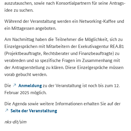
aus­zu­tau­schen, sowie nach Kon­sor­ti­al­part­nern für seine An­trags­
idee zu su­chen.
Wäh­rend der Ver­an­stal­tung wer­den ein
Networking
-​Kaffee und
ein Mit­tag­essen an­ge­bo­ten.
Am Nach­mit­tag haben die Teil­neh­mer die Mög­lich­keit, sich zu
Ein­zel­ge­sprä­chen mit Mit­ar­bei­tern der Exe­ku­tiv­agen­tur REA.B1
(Pro­jekt­be­auf­trag­te, Rechts­be­ra­ter und Fi­nanz­be­auf­trag­te) zu
ver­ab­re­den und so spe­zi­fi­sche Fra­gen im Zu­sam­men­hang mit
der An­trags­er­stel­lung zu klä­ren. Diese Ein­zel­ge­sprä­che müs­sen
vorab ge­bucht wer­den.
Die
An­mel­dung
zu der Ver­an­stal­tung ist noch bis zum 12.
Fe­bru­ar 2025 mög­lich.
Die Agen­da sowie wei­te­re In­for­ma­tio­nen er­hal­ten Sie auf der
Seite der Ver­an­stal­tung
nks-​dit/sim