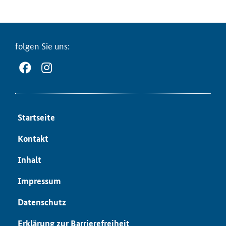
fol­gen Sie uns:
Start­sei­te
Kon­takt
In­halt
Im­pres­sum
Da­ten­schutz
Er­klä­rung zur Bar­rie­re­frei­heit