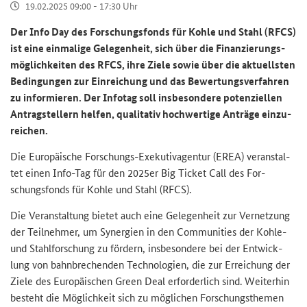
19.02.2025 09:00 - 17:30 Uhr
Der
Info Day
des For­schungs­fonds für Kohle und Stahl (RFCS)
ist eine ein­ma­li­ge Ge­le­gen­heit, sich über die Fi­nan­zie­rungs­
mög­lich­kei­ten des RFCS, ihre Ziele sowie über die ak­tu­ells­ten
Be­din­gun­gen zur Ein­rei­chung und das Be­wer­tungs­ver­fah­ren
zu in­for­mie­ren. Der In­fo­tag soll ins­be­son­de­re po­ten­zi­el­len
An­trag­stel­lern hel­fen, qua­li­ta­tiv hoch­wer­ti­ge An­trä­ge ein­zu­
rei­chen.
Die Eu­ro­päi­sche Forschungs-​Exekutivagentur (EREA) ver­an­stal­
tet einen Info-​Tag für den 2025er
Big Ticket Call
des For­
schungs­fonds für Kohle und Stahl (RFCS).
Die Ver­an­stal­tung bie­tet auch eine Ge­le­gen­heit zur Ver­net­zung
der Teil­neh­mer, um Syn­er­gien in den
Communities
der Kohle-​
und Stahl­for­schung zu för­dern, ins­be­son­de­re bei der Ent­wick­
lung von bahn­bre­chen­den Tech­no­lo­gien, die zur Er­rei­chung der
Ziele des Eu­ro­päi­schen
Green Deal
er­for­der­lich sind. Wei­ter­hin
be­steht die Mög­lich­keit sich zu mög­li­chen For­schungs­the­men